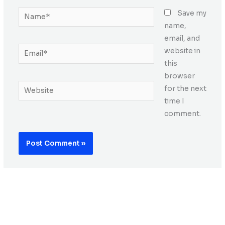
Name*
Save my
name,
email, and
Email*
website in
this
browser
Website
for the next
time I
comment.