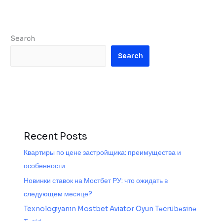
Search
Search
Recent Posts
Квартиры по цене застройщика: преимущества и
особенности
Новинки ставок на Мостбет РУ: что ожидать в
следующем месяце?
Texnologiyanın Mostbet Aviator Oyun Təcrübəsinə