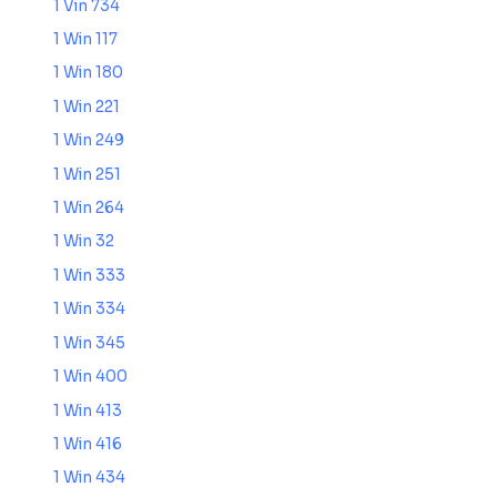
1 Vin 734
1 Win 117
1 Win 180
1 Win 221
1 Win 249
1 Win 251
1 Win 264
1 Win 32
1 Win 333
1 Win 334
1 Win 345
1 Win 400
1 Win 413
1 Win 416
1 Win 434