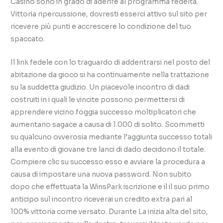
Casino sono in grado di aderire al programma fedeltà.
Vittoria ripercussione, dovresti esserci attivo sul sito per
ricevere più punti e accrescere lo condizione del tuo
spaccato.
Il link fedele con lo traguardo di addentrarsi nel posto del
abitazione da gioco si ha continuamente nella trattazione
su la suddetta giudizio. Un piacevole incontro di dadi
costruiti in i quali le vincite possono permettersi di
apprendere vicino foggia successo moltiplicatori che
aumentano sagace a causa di 1.000 di solito. Scommetti
su qualcuno ovverosia mediante l’aggiunta successo totali
alla evento di giovane tre lanci di dado decidono il totale.
Compiere clic su successo esso e avviare la procedura a
causa di impostare una nuova password. Non subito
dopo che effettuata la WinsPark iscrizione e il il suo primo
anticipo sul incontro riceverai un credito extra pari al
100% vittoria come versato. Durante La inizia alta del sito,