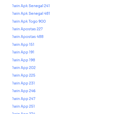
1win Apk Senegal 241
1win Apk Senegal 481
1win Apk Togo 900
1win Apostas 227
1win Apostas 488
1win App 151
1win App 191
1win App 198
1win App 202
1win App 225
1win App 231
1win App 246
1win App 247
1win App 251