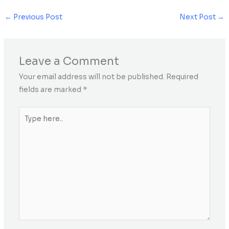
←
Previous Post
Next Post
→
Leave a Comment
Your email address will not be published.
Required
fields are marked
*
Type
here..