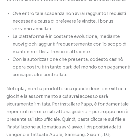
Ove entro tale scadenza non avrai raggiunto i requisiti
necessari a causa di prelevare le vincite, i bonus
verranno annullati.
La piattaforma è in costante evoluzione, mediante
nuovi giochi aggiunti frequentemente con lo scopo di
mantenere il lista fresco e attraente.
Con la autorizzazione che presenta, codesto casinò
opera costruiti in tante parti del mondo con pagamenti
consapevoli e controllati.
Netoplay non ha prodotto una grande decisione vittoria
giochi e la assortimento a cui avrai accesso sarà
sicuramente limitata. Per installare l’app, è fondamentale
reperire il mirror o i siti vittoria giudizio – purtroppo non è
presente sul sito ufficiale. Quindi, basta cliccare sul file e
l’installazione automatica avrà avvio. I dispositivi adatti
vengono effettuate Apple, Samsung, Xiaomi, LG,