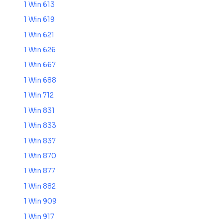
1 Win 613
1 Win 619
1 Win 621
1 Win 626
1 Win 667
1 Win 688
1 Win 712
1 Win 831
1 Win 833
1 Win 837
1 Win 870
1 Win 877
1 Win 882
1 Win 909
1 Win 917