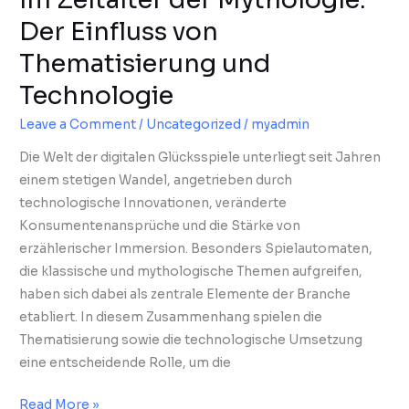
im
Der Einfluss von
Zeitalter
der
Thematisierung und
Mythologie:
Technologie
Der
Einfluss
Leave a Comment
/
Uncategorized
/
myadmin
von
Die Welt der digitalen Glücksspiele unterliegt seit Jahren
Thematisierung
einem stetigen Wandel, angetrieben durch
und
technologische Innovationen, veränderte
Technologie
Konsumentenansprüche und die Stärke von
erzählerischer Immersion. Besonders Spielautomaten,
die klassische und mythologische Themen aufgreifen,
haben sich dabei als zentrale Elemente der Branche
etabliert. In diesem Zusammenhang spielen die
Thematisierung sowie die technologische Umsetzung
eine entscheidende Rolle, um die
Read More »