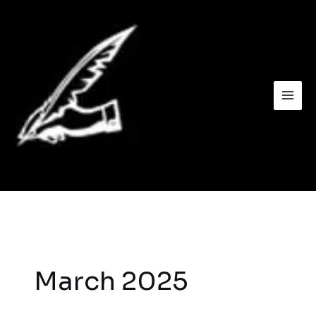
Skip
to
content
March 2025