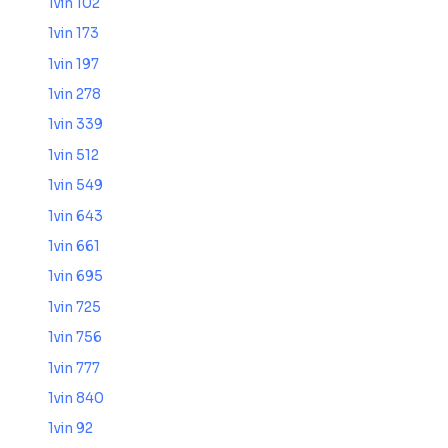
1vin 102
1vin 173
1vin 197
1vin 278
1vin 339
1vin 512
1vin 549
1vin 643
1vin 661
1vin 695
1vin 725
1vin 756
1vin 777
1vin 840
1vin 92