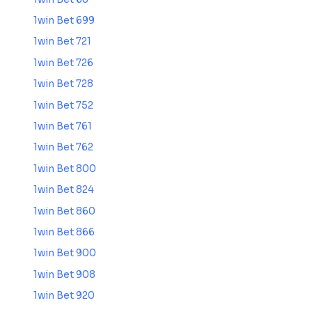
1win Bet 699
1win Bet 721
1win Bet 726
1win Bet 728
1win Bet 752
1win Bet 761
1win Bet 762
1win Bet 800
1win Bet 824
1win Bet 860
1win Bet 866
1win Bet 900
1win Bet 908
1win Bet 920