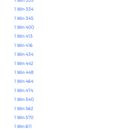
1 Win 333
1 Win 334
1 Win 345
1 Win 400
1 Win 413
1 Win 416
1 Win 434
1 Win 442
1 Win 448
1 Win 464
1 Win 474
1 Win 540
1 Win 562
1 Win 570
1 Win 611