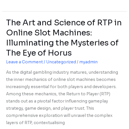
The Art and Science of RTP in
The
Art
Online Slot Machines:
and
Illuminating the Mysteries of
Science
of
The Eye of Horus
RTP
Leave a Comment
/
Uncategorized
/
myadmin
in
Online
As the digital gambling industry matures, understanding
Slot
the inner mechanics of online slot machines becomes
Machines:
increasingly essential for both players and developers.
Illuminating
Among these mechanics, the Return to Player (RTP)
the
stands out as a pivotal factor influencing gameplay
Mysteries
strategy, game design, and player trust. This
of
comprehensive exploration will unravel the complex
The
layers of RTP, contextualising
Eye