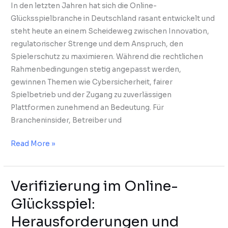
Sicherheit,
In den letzten Jahren hat sich die Online-
Vertrauen
Glücksspielbranche in Deutschland rasant entwickelt und
und
steht heute an einem Scheideweg zwischen Innovation,
Innovation
regulatorischer Strenge und dem Anspruch, den
Spielerschutz zu maximieren. Während die rechtlichen
Rahmenbedingungen stetig angepasst werden,
gewinnen Themen wie Cybersicherheit, fairer
Spielbetrieb und der Zugang zu zuverlässigen
Plattformen zunehmend an Bedeutung. Für
Brancheninsider, Betreiber und
Read More »
Verifizierung im Online-
Verifizierung
im
Glücksspiel:
Online-
Herausforderungen und
Glücksspiel: