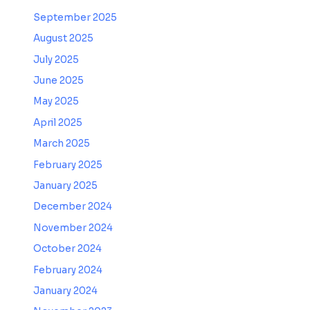
September 2025
August 2025
July 2025
June 2025
May 2025
April 2025
March 2025
February 2025
January 2025
December 2024
November 2024
October 2024
February 2024
January 2024