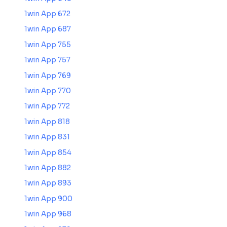
1win App 672
1win App 687
1win App 755
1win App 757
1win App 769
1win App 770
1win App 772
1win App 818
1win App 831
1win App 854
1win App 882
1win App 893
1win App 900
1win App 968