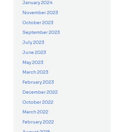
January 2024
November 2023
October 2023
September 2023
July 2023
June 2023
May 2023
March 2023
February 2023
December 2022
October 2022
March 2022
February 2022
August 2018