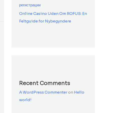
регистрации
Online Casino Uden Om ROFUS: En
Feltguide for Nybegyndere
Recent Comments
A WordPress Commenter
on
Hello
world!