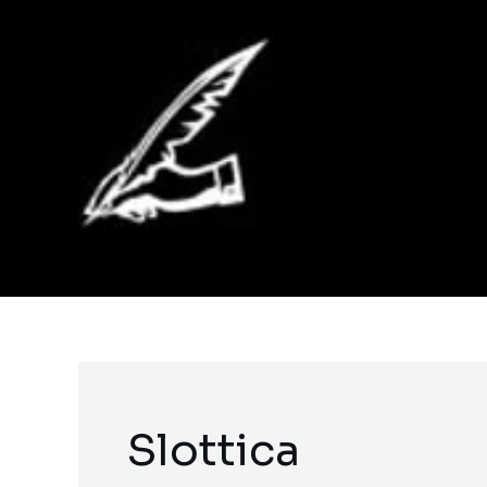
Skip
to
content
Slottica