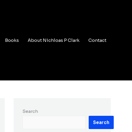
Books
About Nichloas P Clark
Contact
Search
Search