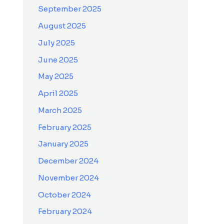
September 2025
August 2025
July 2025
June 2025
May 2025
April 2025
March 2025
February 2025
January 2025
December 2024
November 2024
October 2024
February 2024