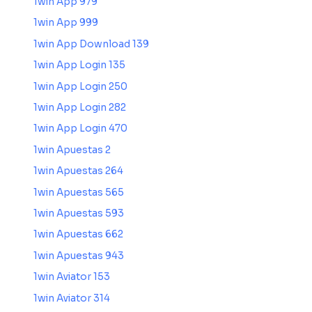
1win App 979
1win App 999
1win App Download 139
1win App Login 135
1win App Login 250
1win App Login 282
1win App Login 470
1win Apuestas 2
1win Apuestas 264
1win Apuestas 565
1win Apuestas 593
1win Apuestas 662
1win Apuestas 943
1win Aviator 153
1win Aviator 314