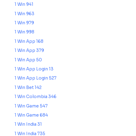
1 Win 941
1 Win 963
1 Win 979
1 Win 998
1 Win App 168
1 Win App 379
1 Win App 50
1 Win App Login 13
1 Win App Login 527
1 Win Bet 142
1 Win Colombia 346
1 Win Game 547
1 Win Game 684
1 Win India 31
1 Win India 735