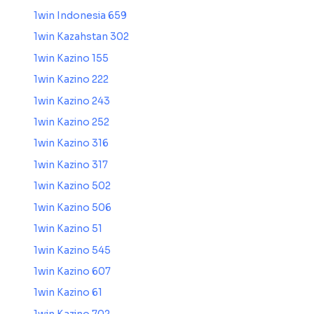
1win Indonesia 659
1win Kazahstan 302
1win Kazino 155
1win Kazino 222
1win Kazino 243
1win Kazino 252
1win Kazino 316
1win Kazino 317
1win Kazino 502
1win Kazino 506
1win Kazino 51
1win Kazino 545
1win Kazino 607
1win Kazino 61