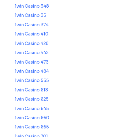
1win Casino 348
1win Casino 35
1win Casino 374
1win Casino 410
1win Casino 428
1win Casino 442
1win Casino 473
1win Casino 484
1win Casino 555
1win Casino 618
1win Casino 625
1win Casino 645
1win Casino 660
1win Casino 665
1win Casino 701