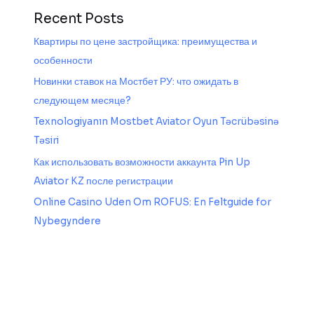
Recent Posts
Квартиры по цене застройщика: преимущества и
особенности
Новинки ставок на Мостбет РУ: что ожидать в
следующем месяце?
Texnologiyanın Mostbet Aviator Oyun Təcrübəsinə
Təsiri
Как использовать возможности аккаунта Pin Up
Aviator KZ после регистрации
Online Casino Uden Om ROFUS: En Feltguide for
Nybegyndere