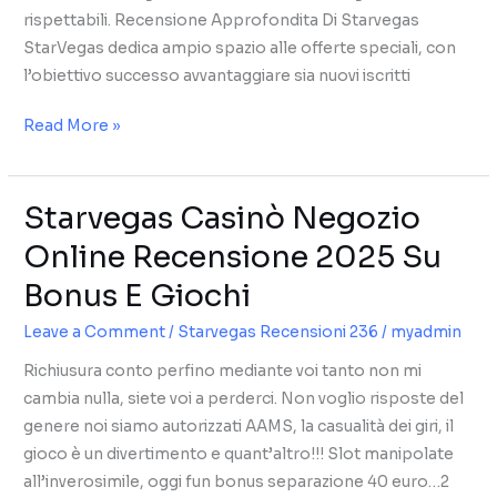
5000
rispettabili. Recensione Approfondita Di Starvegas
Anticipo
StarVegas dedica ampio spazio alle offerte speciali, con
l’obiettivo successo avvantaggiare sia nuovi iscritti
Read More »
Starvegas Casinò Negozio
Starvegas
Casinò
Online Recensione 2025 Su
Negozio
Bonus E Giochi
Online
Recensione
Leave a Comment
/
Starvegas Recensioni 236
/
myadmin
2025
Richiusura conto perfino mediante voi tanto non mi
Su
cambia nulla, siete voi a perderci. Non voglio risposte del
Bonus
genere noi siamo autorizzati AAMS, la casualità dei giri, il
E
gioco è un divertimento e quant’altro!!! Slot manipolate
Giochi
all’inverosimile, oggi fun bonus separazione 40 euro…2