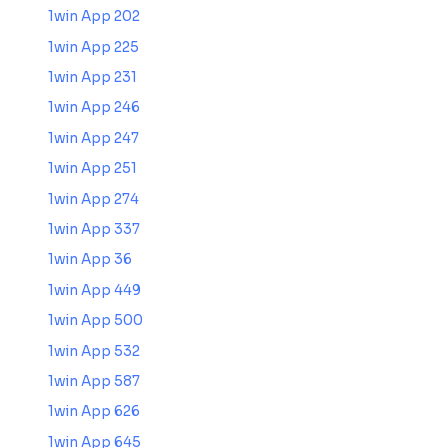
1win App 202
1win App 225
1win App 231
1win App 246
1win App 247
1win App 251
1win App 274
1win App 337
1win App 36
1win App 449
1win App 500
1win App 532
1win App 587
1win App 626
1win App 645