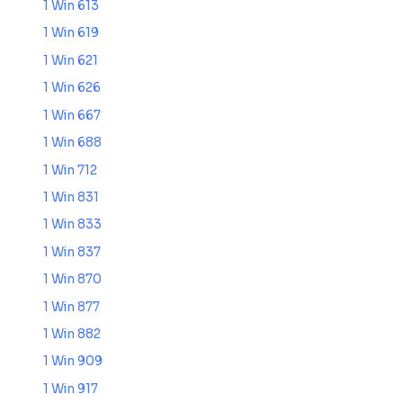
1 Win 613
1 Win 619
1 Win 621
1 Win 626
1 Win 667
1 Win 688
1 Win 712
1 Win 831
1 Win 833
1 Win 837
1 Win 870
1 Win 877
1 Win 882
1 Win 909
1 Win 917