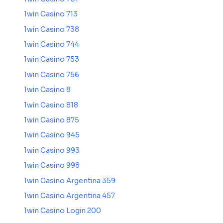
1win Casino 713
1win Casino 738
1win Casino 744
1win Casino 753
1win Casino 756
1win Casino 8
1win Casino 818
1win Casino 875
1win Casino 945
1win Casino 993
1win Casino 998
1win Casino Argentina 359
1win Casino Argentina 457
1win Casino Login 200