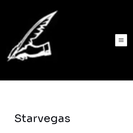
Skip
to
content
Starvegas