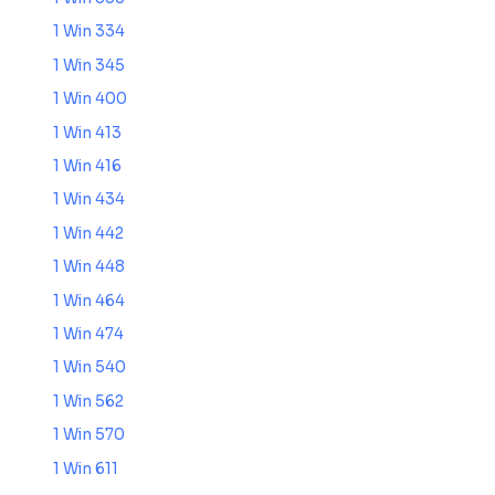
1 Win 334
1 Win 345
1 Win 400
1 Win 413
1 Win 416
1 Win 434
1 Win 442
1 Win 448
1 Win 464
1 Win 474
1 Win 540
1 Win 562
1 Win 570
1 Win 611