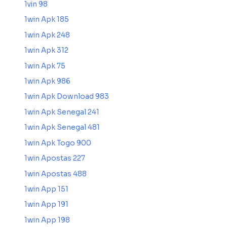
1vin 98
1win Apk 185
1win Apk 248
1win Apk 312
1win Apk 75
1win Apk 986
1win Apk Download 983
1win Apk Senegal 241
1win Apk Senegal 481
1win Apk Togo 900
1win Apostas 227
1win Apostas 488
1win App 151
1win App 191
1win App 198