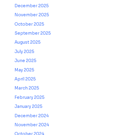
December 2025
November 2025
October 2025
September 2025
August 2025
July 2025
June 2025
May 2025
April 2025
March 2025
February 2025
January 2025
December 2024
November 2024
October 2024