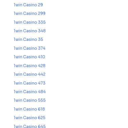
1win Casino 29
1win Casino 299
1win Casino 335
1win Casino 348
1win Casino 35
1win Casino 374
1win Casino 410
1win Casino 428
1win Casino 442
1win Casino 473
1win Casino 484
1win Casino 555
1win Casino 618
1win Casino 625
1win Casino 645