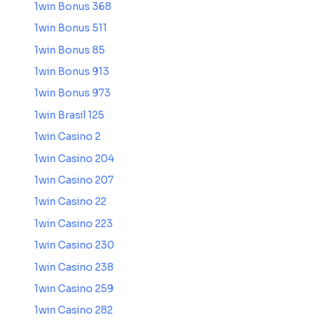
1win Bonus 368
1win Bonus 511
1win Bonus 85
1win Bonus 913
1win Bonus 973
1win Brasil 125
1win Casino 2
1win Casino 204
1win Casino 207
1win Casino 22
1win Casino 223
1win Casino 230
1win Casino 238
1win Casino 259
1win Casino 282