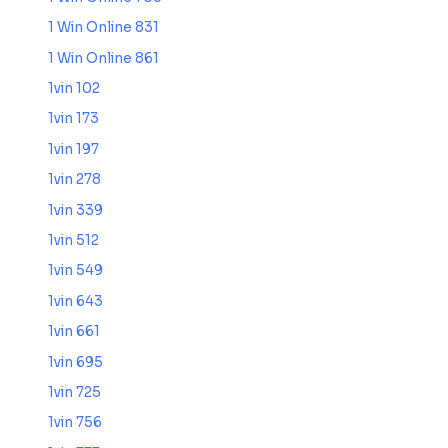
1 Win Online 831
1 Win Online 861
1vin 102
1vin 173
1vin 197
1vin 278
1vin 339
1vin 512
1vin 549
1vin 643
1vin 661
1vin 695
1vin 725
1vin 756