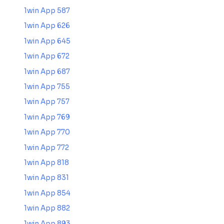
1win App 587
1win App 626
1win App 645
1win App 672
1win App 687
1win App 755
1win App 757
1win App 769
1win App 770
1win App 772
1win App 818
1win App 831
1win App 854
1win App 882
1win App 893