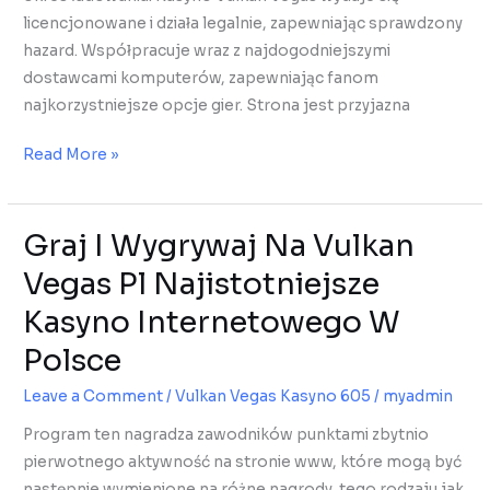
licencjonowane i działa legalnie, zapewniając sprawdzony
hazard. Współpracuje wraz z najdogodniejszymi
dostawcami komputerów, zapewniając fanom
najkorzystniejsze opcje gier. Strona jest przyjazna
Read More »
Graj I Wygrywaj Na Vulkan
Graj
I
Vegas Pl Najistotniejsze
Wygrywaj
Kasyno Internetowego W
Na
Vulkan
Polsce
Vegas
Leave a Comment
/
Vulkan Vegas Kasyno 605
/
myadmin
Pl
Najistotniejsze
Program ten nagradza zawodników punktami zbytnio
Kasyno
pierwotnego aktywność na stronie www, które mogą być
Internetowego
następnie wymienione na różne nagrody, tego rodzaju jak