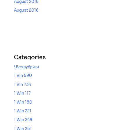
August 2018
August 2016
Categories
! Без рубрики
1 Vin 590
1 Vin 734
1 Win 117
1 Win 180
1 Win 221
1 Win 249
1 Win 251