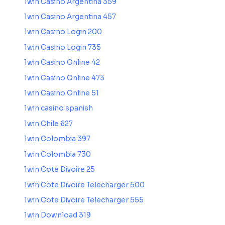
1win Casino Argentina 359
1win Casino Argentina 457
1win Casino Login 200
1win Casino Login 735
1win Casino Online 42
1win Casino Online 473
1win Casino Online 51
1win casino spanish
1win Chile 627
1win Colombia 397
1win Colombia 730
1win Cote Divoire 25
1win Cote Divoire Telecharger 500
1win Cote Divoire Telecharger 555
1win Download 319