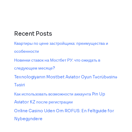
Recent Posts
Квартиры по цене застройщика: преимущества и
особенности
Новинки ставок на Мостбет РУ: что ожидать в
следующем месяце?
Texnologiyanın Mostbet Aviator Oyun Təcrübəsinə
Təsiri
Как использовать возможности аккаунта Pin Up
Aviator KZ после регистрации
Online Casino Uden Om ROFUS: En Feltguide for
Nybegyndere