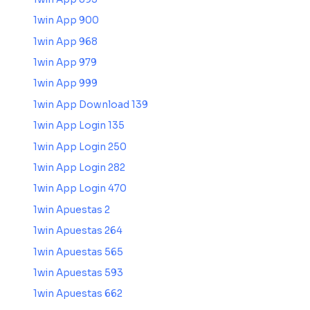
1win App 900
1win App 968
1win App 979
1win App 999
1win App Download 139
1win App Login 135
1win App Login 250
1win App Login 282
1win App Login 470
1win Apuestas 2
1win Apuestas 264
1win Apuestas 565
1win Apuestas 593
1win Apuestas 662