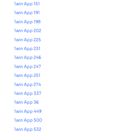
1win App 151
1win App 191
1win App 198
1win App 202
1win App 225
1win App 231
1win App 246
1win App 247
1win App 251
1win App 274
1win App 337
1win App 36
1win App 449
1win App 500
1win App 532