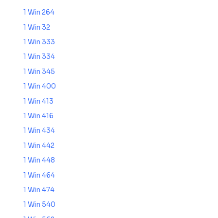
1 Win 264
1 Win 32
1 Win 333
1 Win 334
1 Win 345
1 Win 400
1 Win 413
1 Win 416
1 Win 434
1 Win 442
1 Win 448
1 Win 464
1 Win 474
1 Win 540