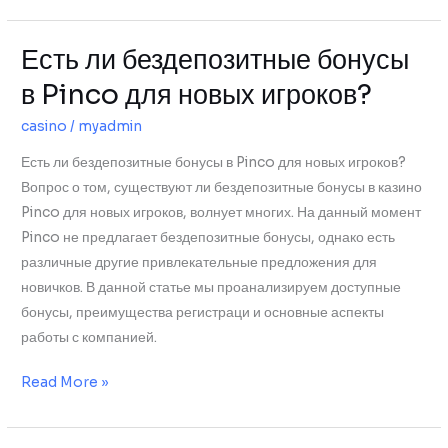
Есть ли бездепозитные бонусы
Есть
ли
в Pinco для новых игроков?
бездепозитные
casino
/
myadmin
бонусы
в
Есть ли бездепозитные бонусы в Pinco для новых игроков?
Pinco
Вопрос о том, существуют ли бездепозитные бонусы в казино
для
Pinco для новых игроков, волнует многих. На данный момент
новых
Pinco не предлагает бездепозитные бонусы, однако есть
игроков?
различные другие привлекательные предложения для
новичков. В данной статье мы проанализируем доступные
бонусы, преимущества регистраци и основные аспекты
работы с компанией.
Read More »