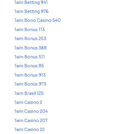
1win Betting 941
1win Betting 976
1win Bono Casino 540
1win Bonus 113
1win Bonus 253
1win Bonus 368
1win Bonus 511
1win Bonus 85
1win Bonus 913
1win Bonus 973
1win Brasil 125
1win Casino 2
1win Casino 204
1win Casino 207
1win Casino 22