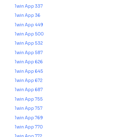
1win App 337
1win App 36
1win App 449
1win App 500
1win App 532
1win App 587
1win App 626
1win App 645
1win App 672
1win App 687
1win App 755
1win App 757
1win App 769
1win App 770
1win App 772