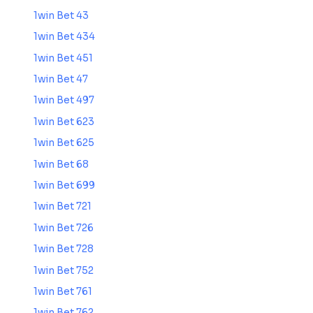
1win Bet 43
1win Bet 434
1win Bet 451
1win Bet 47
1win Bet 497
1win Bet 623
1win Bet 625
1win Bet 68
1win Bet 699
1win Bet 721
1win Bet 726
1win Bet 728
1win Bet 752
1win Bet 761
1win Bet 762