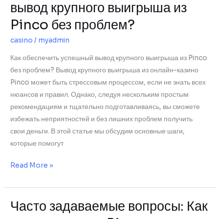
вывод крупного выигрыша из
успешный
Pinco без проблем?
вывод
крупного
casino
/
myadmin
выигрыша
Как обеспечить успешный вывод крупного выигрыша из Pinco
из
без проблем? Вывод крупного выигрыша из онлайн-казино
Pinco
Pinco может быть стрессовым процессом, если не знать всех
без
нюансов и правил. Однако, следуя нескольким простым
проблем?
рекомендациям и тщательно подготавливаясь, вы сможете
избежать неприятностей и без лишних проблем получить
свои деньги. В этой статье мы обсудим основные шаги,
которые помогут
Read More »
Часто задаваемые вопросы: Как
Часто
задаваемые