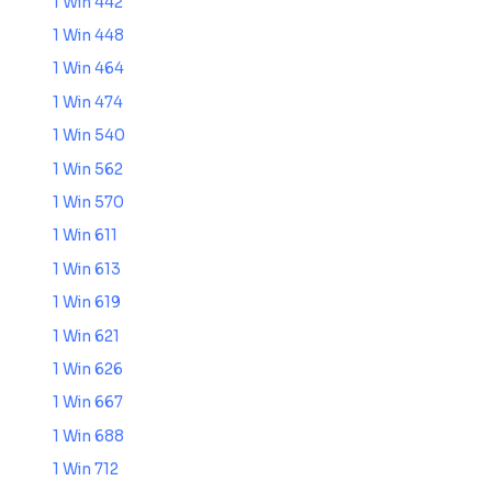
1 Win 442
1 Win 448
1 Win 464
1 Win 474
1 Win 540
1 Win 562
1 Win 570
1 Win 611
1 Win 613
1 Win 619
1 Win 621
1 Win 626
1 Win 667
1 Win 688
1 Win 712