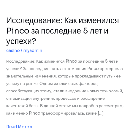
Исследование: Как изменился
Исследование:
Как
Pinco за последние 5 лет и
изменился
успехи?
Pinco
за
casino
/
myadmin
последние
Исследование: Как изменился Pinco за последние 5 лет и
5
успехи? За последние пять лет компания Pinco претерпела
лет
значительные изменения, которые прокладывают путь к ее
и
успеху на рынке. Одним из ключевых факторов,
успехи?
способствующих этому, стали внедрение новых технологий,
оптимизация внутренних процессов и расширение
клиентской базы. В данной статье мы подробно рассмотрим,
как именно Pinco трансформировалась, какие […]
Read More »