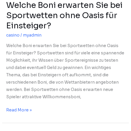
Welche Boni erwarten Sie bei
Welche
Boni
Sportwetten ohne Oasis für
erwarten
Einsteiger?
Sie
bei
casino
/
myadmin
Sportwetten
Welche Boni erwarten Sie bei Sportwetten ohne Oasis
ohne
für Einsteiger? Sportwetten sind für viele eine spannende
Oasis
Möglichkeit, ihr Wissen über Sportereignisse zu testen
für
und dabei eventuell Geld zu gewinnen. Ein wichtiges
Einsteiger?
Thema, das bei Einsteigern oft aufkommt, sind die
verschiedenen Boni, die von Wettanbietern angeboten
werden. Bei Sportwetten ohne Oasis erwarten neue
Spieler attraktive Willkommensboni,
Read More »