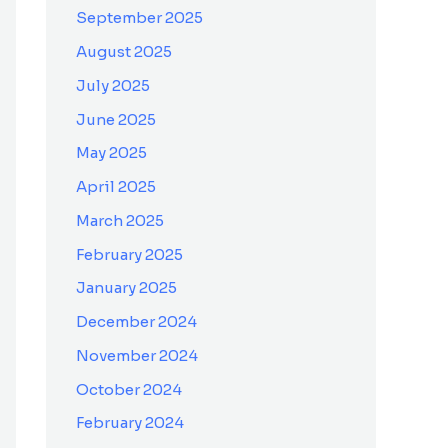
September 2025
August 2025
July 2025
June 2025
May 2025
April 2025
March 2025
February 2025
January 2025
December 2024
November 2024
October 2024
February 2024