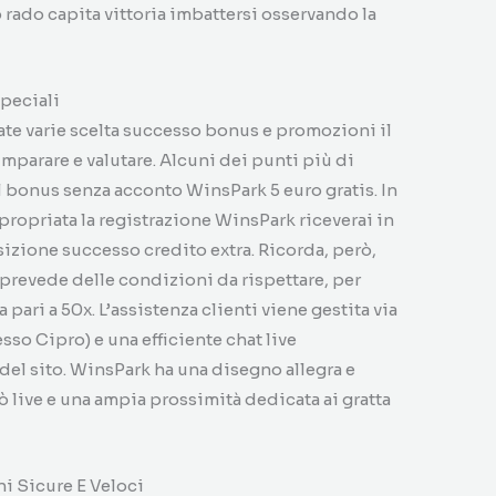
rado capita vittoria imbattersi osservando la
peciali
ate varie scelta successo bonus e promozioni il
parare e valutare. Alcuni dei punti più di
il bonus senza acconto WinsPark 5 euro gratis. In
ppropriata la registrazione WinsPark riceverai in
zione successo credito extra. Ricorda, però,
prevede delle condizioni da rispettare, per
pari a 50x. L’assistenza clienti viene gestita via
sso Cipro) e una efficiente chat live
el sito. WinsPark ha una disegno allegra e
ò live e una ampia prossimità dedicata ai gratta
i Sicure E Veloci