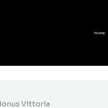
Home
onus Vittoria