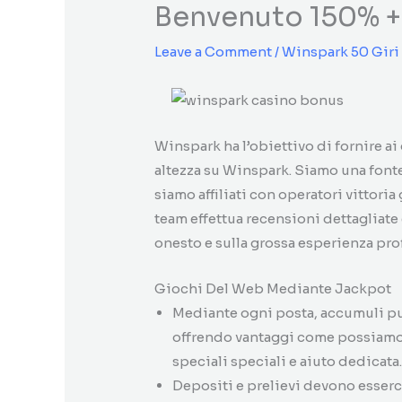
Benvenuto 150% + 
Leave a Comment
/
Winspark 50 Giri
Winspark ha l’obiettivo di fornire ai
altezza su Winspark. Siamo una fon
siamo affiliati con operatori vittoria 
team effettua recensioni dettagliate
onesto e sulla grossa esperienza pro
Giochi Del Web Mediante Jackpot
Mediante ogni posta, accumuli punt
offrendo vantaggi come possiamo
speciali speciali e aiuto dedicata
Depositi e prelievi devono esser