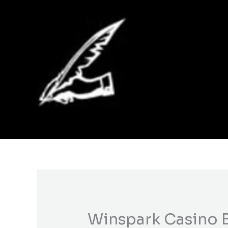
Skip
to
content
Winspark Casino B