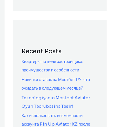
Recent Posts
Квартиры по цене застройщика:
преимущества и особенности
Новинки ставок на Мостбет РУ: что
ожидать в следующем месяце?
Texnologiyanın Mostbet Aviator
Oyun Təcrübəsinə Təsiri
Как использовать возможности
аккаунта Pin Up Aviator KZ после