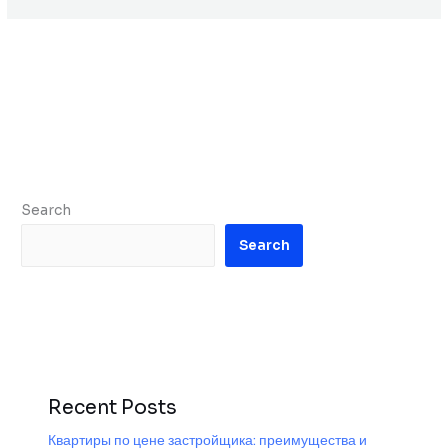
Search
Search
Recent Posts
Квартиры по цене застройщика: преимущества и