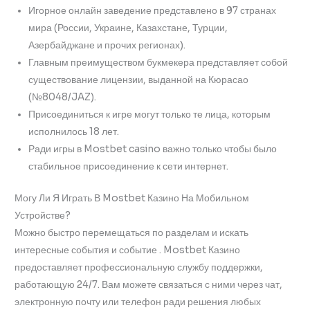
Игорное онлайн заведение представлено в 97 странах
мира (России, Украине, Казахстане, Турции,
Азербайджане и прочих регионах).
Главным преимуществом букмекера представляет собой
существование лицензии, выданной на Кюрасао
(№8048/JAZ).
Присоединиться к игре могут только те лица, которым
исполнилось 18 лет.
Ради игры в Mostbet casino важно только чтобы было
стабильное присоединение к сети интернет.
Могу Ли Я Играть В Mostbet Казино На Мобильном
Устройстве?
Можно быстро перемещаться по разделам и искать
интересные события и событие . Mostbet Казино
предоставляет профессиональную службу поддержки,
работающую 24/7. Вам можете связаться с ними через чат,
электронную почту или телефон ради решения любых