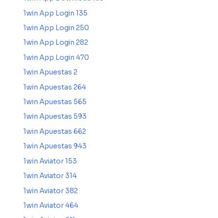
1win App Login 135
1win App Login 250
1win App Login 282
1win App Login 470
1win Apuestas 2
1win Apuestas 264
1win Apuestas 565
1win Apuestas 593
1win Apuestas 662
1win Apuestas 943
1win Aviator 153
1win Aviator 314
1win Aviator 382
1win Aviator 464