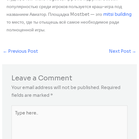
популярностью среди игроков пользуется краш-игра под
названием Авиатор. Площадка Mostbet — это
mitsi building
то место, где ты отыщешь всё самое необходимое ради
полноценной игры.
←
Previous Post
Next Post
→
Leave a Comment
Your email address will not be published.
Required
fields are marked
*
Type
here..