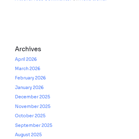
Archives
April 2026
March 2026
February 2026
January 2026
December 2025
November 2025
October 2025
September 2025
August 2025