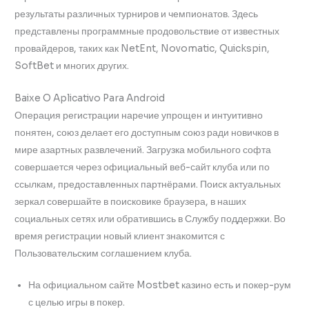
результаты различных турниров и чемпионатов. Здесь
представлены программные продовольствие от известных
провайдеров, таких как NetEnt, Novomatic, Quickspin,
SoftBet и многих других.
Baixe O Aplicativo Para Android
Операция регистрации наречие упрощен и интуитивно
понятен, союз делает его доступным союз ради новичков в
мире азартных развлечений. Загрузка мобильного софта
совершается через официальный веб-сайт клуба или по
ссылкам, предоставленных партнёрами. Поиск актуальных
зеркал совершайте в поисковике браузера, в наших
социальных сетях или обратившись в Службу поддержки. Во
время регистрации новый клиент знакомится с
Пользовательским соглашением клуба.
На официальном сайте Mostbet казино есть и покер-рум
с целью игры в покер.