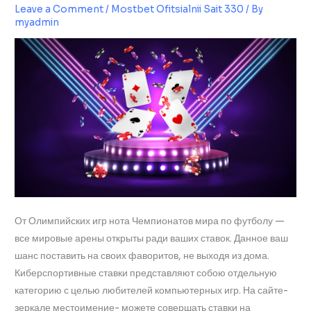
Leave a Comment
/
Mostbet Ofitsialnii Sait 330
/ By
myadmin
От Олимпийских игр нота Чемпионатов мира по футболу —
все мировые арены открыты ради ваших ставок. Данное ваш
шанс поставить на своих фаворитов, не выходя из дома.
Киберспортивные ставки представляют собою отдельную
категорию с целью любителей компьютерных игр. На сайте-
зеркале местоимение- можете совершать ставки на