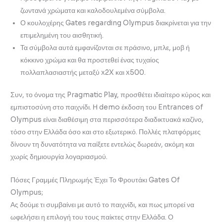
ζωντανά χρώματα και καλοδουλεμένα σύμβολα.
Ο κουλοχέρης Gates regarding Olympus διακρίνεται για την
επιμελημένη του αισθητική.
Τα σύμβολα αυτά εμφανίζονται σε πράσινο, μπλε, μοβ ή
κόκκινο χρώμα και θα προστεθεί ένας τυχαίος
πολλαπλασιαστής μεταξύ x2X και x500.
Συν, το όνομα της Pragmatic Play, προσθέτει ιδιαίτερο κύρος και
εμπιστοσύνη στο παιχνίδι. Η demo έκδοση του Entrances of
Olympus είναι διαθέσιμη στα περισσότερα διαδικτυακά καζίνο,
τόσο στην Ελλάδα όσο και στο εξωτερικό. Πολλές πλατφόρμες
δίνουν τη δυνατότητα να παίξετε εντελώς δωρεάν, ακόμη και
χωρίς δημιουργία λογαριασμού.
Πόσες Γραμμές Πληρωμής Έχει Το Φρουτάκι Gates Of
Olympus;
Ας δούμε τι συμβαίνει με αυτό το παιχνίδι, και πως μπορεί να
ωφελήσει η επιλογή του τους παίκτες στην Ελλάδα. Ο