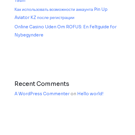
Təsiri
Как использовать возможности аккаунта Pin Up
Aviator KZ после регистрации
Online Casino Uden Om ROFUS: En Feltguide for
Nybegyndere
Recent Comments
A WordPress Commenter
on
Hello world!