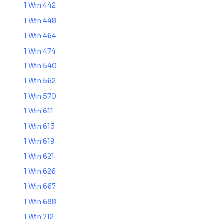
1 Win 442
1 Win 448
1 Win 464
1 Win 474
1 Win 540
1 Win 562
1 Win 570
1 Win 611
1 Win 613
1 Win 619
1 Win 621
1 Win 626
1 Win 667
1 Win 688
1 Win 712