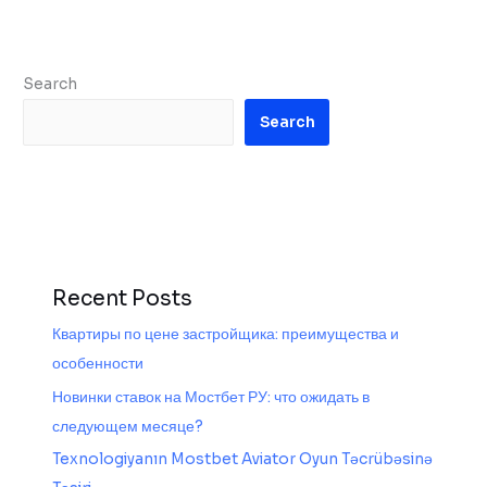
Search
Search
Recent Posts
Квартиры по цене застройщика: преимущества и
особенности
Новинки ставок на Мостбет РУ: что ожидать в
следующем месяце?
Texnologiyanın Mostbet Aviator Oyun Təcrübəsinə