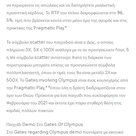
να περιορίσετε τις απώλειες και να διατηρήσετε ρεαλιστική
προοπτική κέρδους. Το RTP του τίτλου διαμορφώνεται στο 96,
5%, τιμή που βρίσκεται κοντά στον μέσο όρο της αγοράς και στις
πρακτικές της Pragmatic Play.”
Το σύμβολο scatter του παιχνιδιού είναι ο Διας, ο οποίος
πληρώνει 3X, 5X ή 100X ανάλογα με το αν προσγειώνετε four, 5
ή six σύμβολα scatter αντίστοιχα. Κατά τη διάρκεια των
περιστροφών μπορείτε επίσης να προσγειώσετε σύμβολα
πολλαπλασιαστή, όπου οι τιμές τους θα είναι μεταξύ 2Χ και
500Χ. Το Gates involving Olympus είναι ένας κουλοχέρης από
την Pragmatic Play,” “όπου όλη η δράση διαδραματίζεται στον
όρο των Θεών. Πρόκειται για ένα παιχνίδι που κυκλοφόρησε τον
Φεβρουάριο του 2021 και έκτοτε έχει πάρει σταθερή θέση στις
καρδιές πολλών παικτών.
Παιχνίδι Demo Στο Gates Of Olympus
Στο Gates regarding Olympus demo ποντάρετε με εικονικό