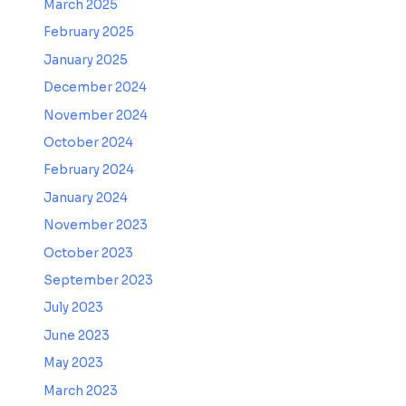
March 2025
February 2025
January 2025
December 2024
November 2024
October 2024
February 2024
January 2024
November 2023
October 2023
September 2023
July 2023
June 2023
May 2023
March 2023