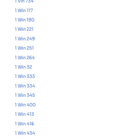
1 Vin 734
1 Win 117
1 Win 180
1 Win 221
1 Win 249
1 Win 251
1 Win 264
1 Win 32
1 Win 333
1 Win 334
1 Win 345
1 Win 400
1 Win 413
1 Win 416
1 Win 434