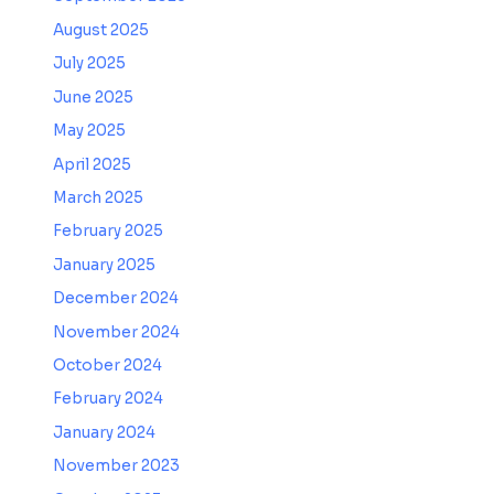
August 2025
July 2025
June 2025
May 2025
April 2025
March 2025
February 2025
January 2025
December 2024
November 2024
October 2024
February 2024
January 2024
November 2023