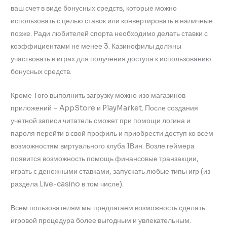
ваш счет в виде бонусных средств, которые можно
использовать с целью ставок или конвертировать в наличные
позже. Ради любителей спорта необходимо делать ставки с
коэффициентами не менее 3. Казинофилы должны
участвовать в играх для получения доступа к использованию
бонусных средств.
Кроме Того выполнить загрузку можно изо магазинов
приложений – AppStore и PlayMarket. После создания
учетной записи читатель сможет при помощи логина и
пароля перейти в свой профиль и приобрести доступ ко всем
возможностям виртуального клуба 1Вин. Возле геймера
появится возможность помощь финансовые транзакции,
играть с денежными ставками, запускать любые типы игр (из
раздела Live-casino в том числе).
Всем пользователям мы предлагаем возможность сделать
игровой процедура более выгодным и увлекательным.