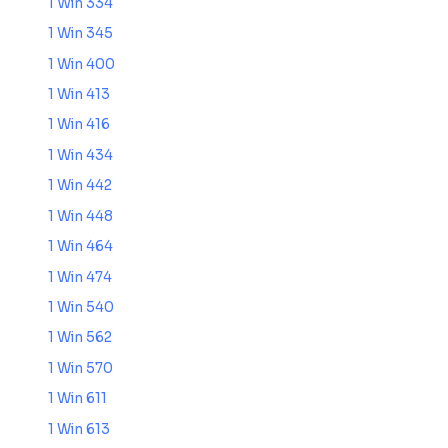
1 Win 334
1 Win 345
1 Win 400
1 Win 413
1 Win 416
1 Win 434
1 Win 442
1 Win 448
1 Win 464
1 Win 474
1 Win 540
1 Win 562
1 Win 570
1 Win 611
1 Win 613