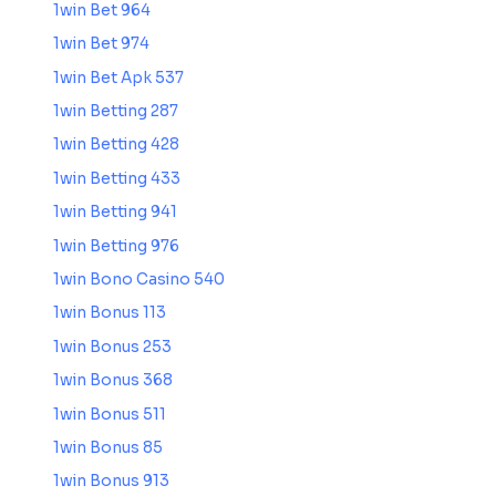
1win Bet 964
1win Bet 974
1win Bet Apk 537
1win Betting 287
1win Betting 428
1win Betting 433
1win Betting 941
1win Betting 976
1win Bono Casino 540
1win Bonus 113
1win Bonus 253
1win Bonus 368
1win Bonus 511
1win Bonus 85
1win Bonus 913