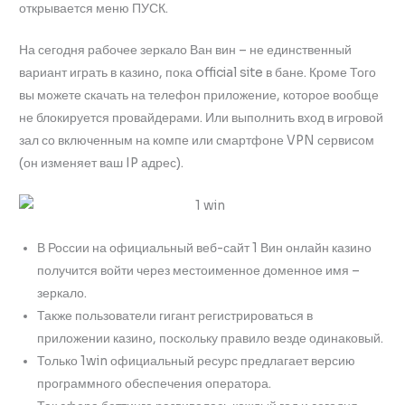
открывается меню ПУСК.
На сегодня рабочее зеркало Ван вин – не единственный
вариант играть в казино, пока official site в бане. Кроме Того
вы можете скачать на телефон приложение, которое вообще
не блокируется провайдерами. Или выполнить вход в игровой
зал со включенным на компе или смартфоне VPN сервисом
(он изменяет ваш IP адрес).
В России на официальный веб-сайт 1 Вин онлайн казино
получится войти через местоименное доменное имя –
зеркало.
Также пользователи гигант регистрироваться в
приложении казино, поскольку правило везде одинаковый.
Только 1win официальный ресурс предлагает версию
программного обеспечения оператора.