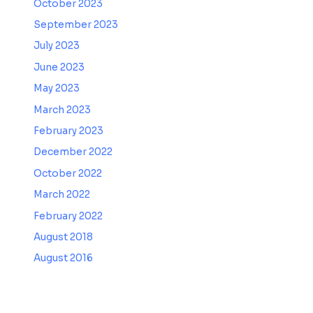
October 2023
September 2023
July 2023
June 2023
May 2023
March 2023
February 2023
December 2022
October 2022
March 2022
February 2022
August 2018
August 2016