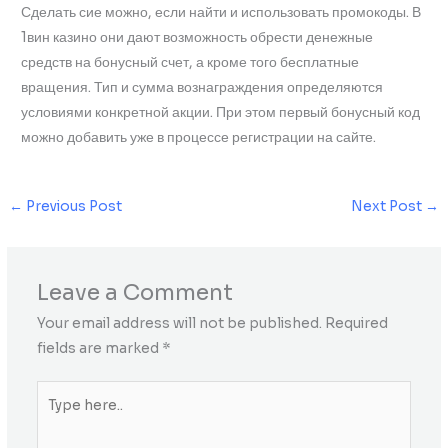
Сделать сие можно, если найти и использовать промокоды. В
1вин казино они дают возможность обрести денежные
средств на бонусный счет, а кроме того бесплатные
вращения. Тип и сумма вознаграждения определяются
условиями конкретной акции. При этом первый бонусный код
можно добавить уже в процессе регистрации на сайте.
←
Previous Post
Next Post
→
Leave a Comment
Your email address will not be published.
Required
fields are marked
*
Type
here..