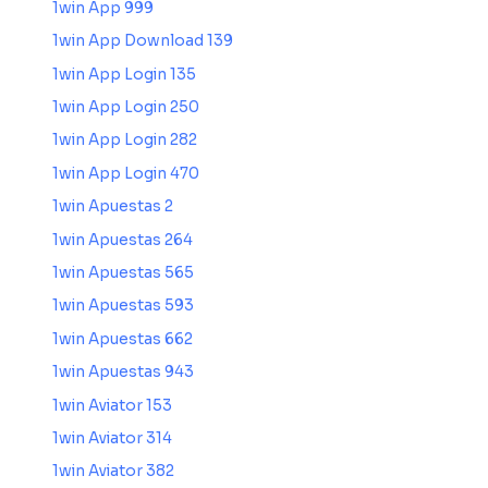
1win App 999
1win App Download 139
1win App Login 135
1win App Login 250
1win App Login 282
1win App Login 470
1win Apuestas 2
1win Apuestas 264
1win Apuestas 565
1win Apuestas 593
1win Apuestas 662
1win Apuestas 943
1win Aviator 153
1win Aviator 314
1win Aviator 382