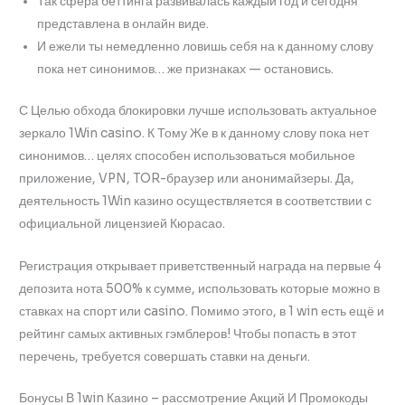
Так сфера беттинга развивалась каждый год и сегодня
представлена в онлайн виде.
И ежели ты немедленно ловишь себя на к данному слову
пока нет синонимов… же признаках — остановись.
С Целью обхода блокировки лучше использовать актуальное
зеркало 1Win casino. К Тому Же в к данному слову пока нет
синонимов… целях способен использоваться мобильное
приложение, VPN, TOR-браузер или анонимайзеры. Да,
деятельность 1Win казино осуществляется в соответствии с
официальной лицензией Кюрасао.
Регистрация открывает приветственный награда на первые 4
депозита нота 500% к сумме, использовать которые можно в
ставках на спорт или casino. Помимо этого, в 1 win есть ещё и
рейтинг самых активных гэмблеров! Чтобы попасть в этот
перечень, требуется совершать ставки на деньги.
Бонусы В 1win Казино – рассмотрение Акций И Промокоды