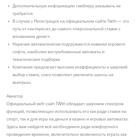
Дополнительную информацию гэмблеру указывать не
требуется.
В случае с Регистрация на официальном сайте 1win — это
путь от «интереса» до самого «персональной ставки с
вложением денег».
Наречие автоматически подгружаются новинки игрового
софта, наиболее востребованные автоматы и
тематические подборки.
Компания предлагает высокие коэффициенты и широкий
выбор ставок, союз позволяет увеличить шансы на
выигрыш.
Авиатор
Официальный веб-сайт 1Win обладает широким спектром
функций, позволяющих использовать его как ради ставок на
спорт, так и для игры на деньги в казино и игровых автоматах.
Здесь вам найдете всё необходимое ради комфортного
проведения времени, включительно возможность играть как