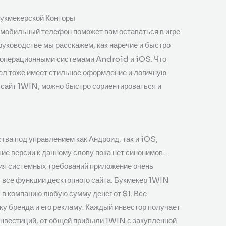
укмекерской Конторы
 мобильный телефон поможет вам оставаться в игре
 руководстве мы расскажем, как наречие и быстро
с операционными системами Android и iOS. Что
дел тоже имеет стильное оформление и логичную
 сайт 1WIN, можно быстро сориентироваться и
тва под управлением как Андроид, так и iOS,
е версии к данному слову пока нет синонимов…
ния системных требований приложение очень
 все функции десктопного сайта. Букмекер 1WIN
 в компанию любую сумму денег от $1. Все
ку бренда и его рекламу. Каждый инвестор получает
нвестиций, от общей прибыли 1WIN с закупленной