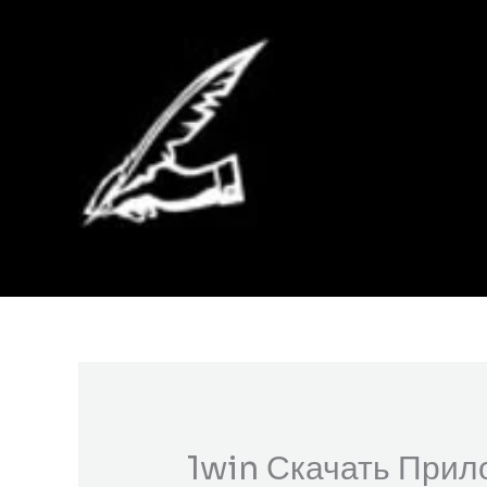
Skip
to
content
1win Скачать Прил