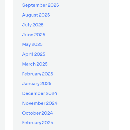
September 2025
August 2025
July 2025
June 2025
May 2025
April 2025
March 2025
February 2025
January 2025
December 2024
November 2024
October 2024
February 2024