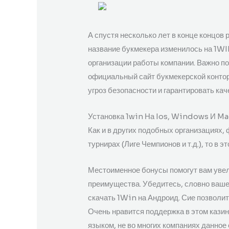
А спустя несколько лет в конце концов 
название букмекера изменилось на 1WI
организации работы компании. Важно по
официальный сайт букмекерской контор
угроз безопасности и гарантировать ка
Установка 1win На Ios, Windows И M
Как и в других подобных организациях, 
турнирах (Лиге Чемпионов и т.д.), то в
Местоименное бонусы помогут вам уве
преимущества. Убедитесь, словно ваше
скачать 1Win на Андроид. Сие позволи
Очень нравится поддержка в этом казин
языком, не во многих компаниях данное 