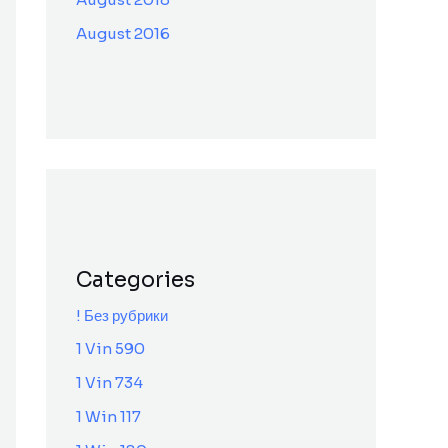
August 2016
Categories
! Без рубрики
1 Vin 590
1 Vin 734
1 Win 117