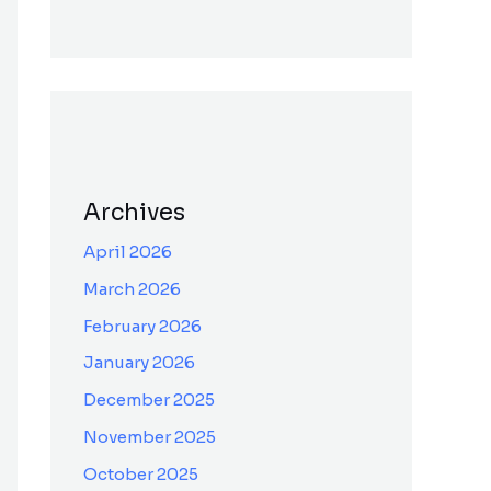
Archives
April 2026
March 2026
February 2026
January 2026
December 2025
November 2025
October 2025