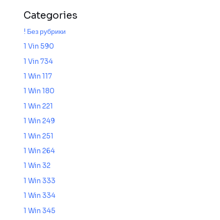
Categories
! Без рубрики
1 Vin 590
1 Vin 734
1 Win 117
1 Win 180
1 Win 221
1 Win 249
1 Win 251
1 Win 264
1 Win 32
1 Win 333
1 Win 334
1 Win 345