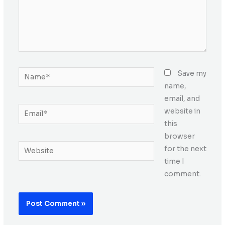
Name*
Save my
name,
email, and
Email*
website in
this
browser
Website
for the next
time I
comment.