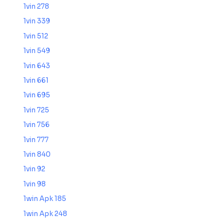
1vin 278
1vin 339
1vin 512
1vin 549
1vin 643
1vin 661
1vin 695
1vin 725
1vin 756
1vin 777
1vin 840
1vin 92
1vin 98
1win Apk 185
1win Apk 248