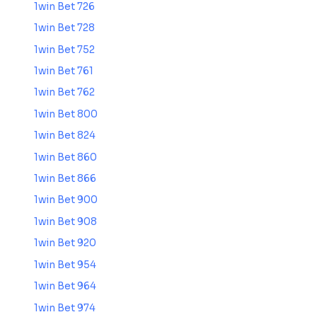
1win Bet 726
1win Bet 728
1win Bet 752
1win Bet 761
1win Bet 762
1win Bet 800
1win Bet 824
1win Bet 860
1win Bet 866
1win Bet 900
1win Bet 908
1win Bet 920
1win Bet 954
1win Bet 964
1win Bet 974