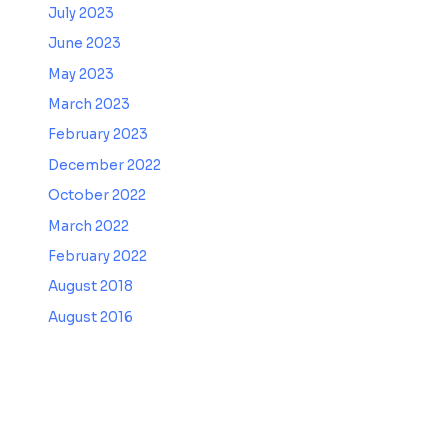
July 2023
June 2023
May 2023
March 2023
February 2023
December 2022
October 2022
March 2022
February 2022
August 2018
August 2016