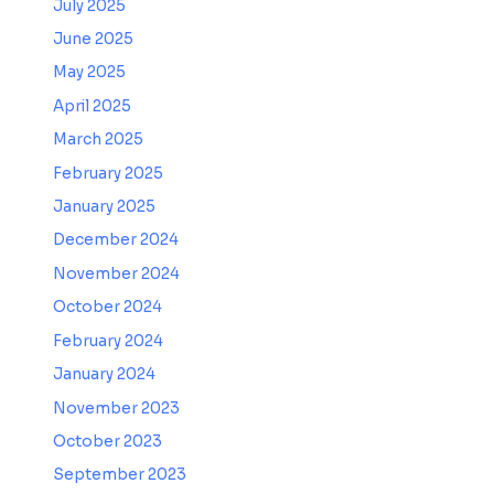
July 2025
June 2025
May 2025
April 2025
March 2025
February 2025
January 2025
December 2024
November 2024
October 2024
February 2024
January 2024
November 2023
October 2023
September 2023