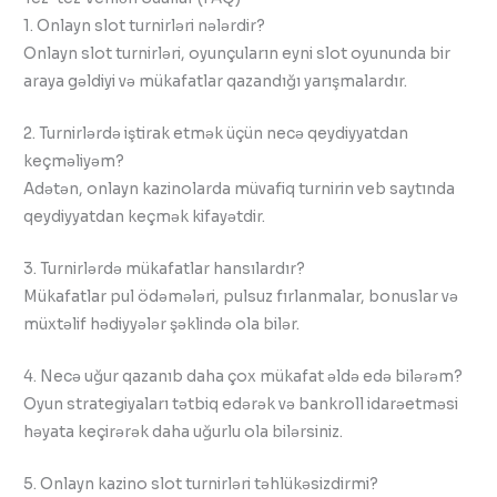
1. Onlayn slot turnirləri nələrdir?
Onlayn slot turnirləri, oyunçuların eyni slot oyununda bir
araya gəldiyi və mükafatlar qazandığı yarışmalardır.
2. Turnirlərdə iştirak etmək üçün necə qeydiyyatdan
keçməliyəm?
Adətən, onlayn kazinolarda müvafiq turnirin veb saytında
qeydiyyatdan keçmək kifayətdir.
3. Turnirlərdə mükafatlar hansılardır?
Mükafatlar pul ödəmələri, pulsuz fırlanmalar, bonuslar və
müxtəlif hədiyyələr şəklində ola bilər.
4. Necə uğur qazanıb daha çox mükafat əldə edə bilərəm?
Oyun strategiyaları tətbiq edərək və bankroll idarəetməsi
həyata keçirərək daha uğurlu ola bilərsiniz.
5. Onlayn kazino slot turnirləri təhlükəsizdirmi?