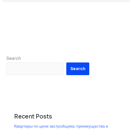
Search
Search
Recent Posts
Квартиры по цене застройщика: преимущества и