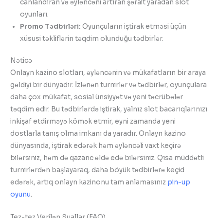
canlandıran və əyləncəni artıran şərait yaradan slot
oyunları.
Promo Tədbirləri:
Oyunçuların iştirak etməsi üçün
xüsusi təkliflərin təqdim olunduğu tədbirlər.
Nəticə
Onlayn kazino slotları, əyləncənin və mükafatların bir araya
gəldiyi bir dünyadır. İzlənən turnirlər və tədbirlər, oyunçulara
daha çox mükafat, sosial ünsiyyət və yeni təcrübələr
təqdim edir. Bu tədbirlərdə iştirak, yalnız slot bacarıqlarınızı
inkişaf etdirməyə kömək etmir, eyni zamanda yeni
dostlarla tanış olma imkanı da yaradır. Onlayn kazino
dünyasında, iştirak edərək həm əyləncəli vaxt keçirə
bilərsiniz, həm də qazanc əldə edə bilərsiniz. Qısa müddətli
turnirlərdən başlayaraq, daha böyük tədbirlərə keçid
edərək, artıq onlayn kazinonu tam anlamasınız
pin-up
oyunu
.
Tez-tez Verilən Suallar (FAQ)