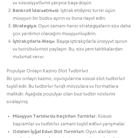
və xüsusiyyətlərini yaxşıca başa düşün.
Bankroll İdarəetməsi:
İştirak etdiyiniz turnir üçün
müəyyən bir büdcə ayırın və buna riayət edin.
Strategiya:
Oyun zamanı hansı strategiyaların sizə daha
çox yardımcı olacağını müəyyənləşdirin.
İştirakçılarla Əlaqə:
Başqa iştirakçılarla ünsiyyət qurun
və təcrübələrinizi paylaşın. Bu, sizə yeni taktikalardan
məlumat verər.
Populyar Onlayn Kazino Slot Tədbirləri
Bir çox onlayn kazino, oyunçularına xüsusi slot tədbirləri
təşkil edir. Bu tədbirlər fərqli mövzulara və formatlara
malikdir. Aşağıda populyar olan bəzi tədbir növlərini
sıralayırıq:
Müəyyən Tarixlərdə Keçirilən Turnirlər:
Xüsusi
bayramlar və tədbirlər zamanı təşkil edilən yarışmalar.
Odaları İşğal Edən Slot Turnirləri:
Oyun alanlarını