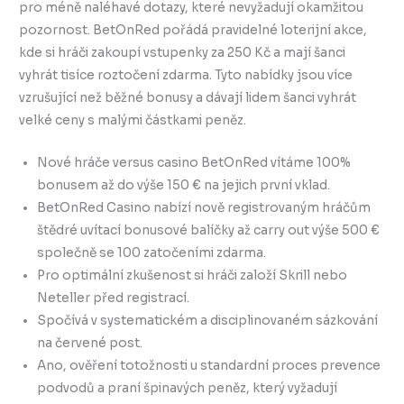
pro méně naléhavé dotazy, které nevyžadují okamžitou
pozornost. BetOnRed pořádá pravidelné loterijní akce,
kde si hráči zakoupí vstupenky za 250 Kč a mají šanci
vyhrát tisíce roztočení zdarma. Tyto nabídky jsou více
vzrušující než běžné bonusy a dávají lidem šanci vyhrát
velké ceny s malými částkami peněz.
Nové hráče versus casino BetOnRed vítáme 100%
bonusem až do výše 150 € na jejich první vklad.
BetOnRed Casino nabízí nově registrovaným hráčům
štědré uvítací bonusové balíčky až carry out výše 500 €
společně se 100 zatočeními zdarma.
Pro optimální zkušenost si hráči založí Skrill nebo
Neteller před registrací.
Spočívá v systematickém a disciplinovaném sázkování
na červené post.
Ano, ověření totožnosti u standardní proces prevence
podvodů a praní špinavých peněz, který vyžadují