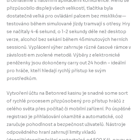
srovnatelné s nativními aplikacemi konkurence. Menu se
přizpůsobilo displeji všech velikostí, tlačítka byla
dostatečně velká pro ovládání palcem bez misklików—
testováno během simulované jízdy tramvají s otřesy. Hry
se načítaly 4-6 sekund, o 1-2 sekundy déle než desktop
verze, alcohol bez sekání během 45minutových herních
sessionů. Vyplácení výher zahrnuje různé časové rámce v
závislosti em zvolené metodě. Výběry z elektronické
peněženky jsou dokončeny carry out 24 hodin – ideální
pro hráče, kteří hledají rychlý přístup ke svým
prostředkům.
Vytvoření účtu na Betonred kasinu je snadné some sort
of rychlé procesem přizpůsobený pro přístup hráčů z
celého světa přes počítač či mobilní zařízení. Po úspěšné
registraci je přihlašování okamžité a automatické, což
zaručuje pohodlnost a bezpečnost uživatelů. Nástroje
odpovědného hraní zahrnují limity vkladů