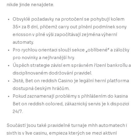
nikde jinde nenajdete.
Obvyklé požadavky na protočení se pohybují kolem
35× za 8 dní, přičemž carry out plnění podmínek sony
ericsson v plné výši započítávají zejména výherní
automaty.
Pro rychlou orientaci slouží sekce „oblíbené“ a záložky
pro novinky a nejhranější hry.
Úspěch strategie závisí em správném řízení bankrollu a
disciplinovaném dodržování pravidel.
Jistě, Bet on reddish Casino je legální herní platforma
dostupná českým hráčům.
Pokud zaznamenají problémy s přihlášením do kasina
Bet on reddish colored, zákaznický servis je k dispozici
24/7.
Součástí jsou také pravidelné turnaje mhh automatech i
sixth is v live casinu, empieza kterých se mezi aktivní