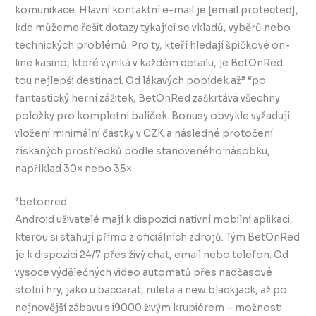
komunikace. Hlavní kontaktní e-mail je [email protected],
kde můžeme řešit dotazy týkající se vkladů, výběrů nebo
technických problémů. Pro ty, kteří hledají špičkové on-
line kasino, které vyniká v každém detailu, je BetOnRed
tou nejlepší destinací. Od lákavých pobídek až” “po
fantastický herní zážitek, BetOnRed zaškrtává všechny
položky pro kompletní balíček. Bonusy obvykle vyžadují
vložení minimální částky v CZK a následné protočení
získaných prostředků podle stanoveného násobku,
například 30× nebo 35×.
“betonred
Android uživatelé mají k dispozici nativní mobilní aplikaci,
kterou si stahují přímo z oficiálních zdrojů. Tým BetOnRed
je k dispozici 24/7 přes živý chat, email nebo telefon. Od
vysoce výdělečných video automatů přes nadčasové
stolní hry, jako u baccarat, ruleta a new blackjack, až po
nejnovější zábavu s i9000 živým krupiérem – možnosti