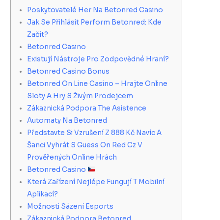
Poskytovatelé Her Na Betonred Casino
Jak Se Přihlásit Perform Betonred: Kde
Začít?
Betonred Casino
Existují Nástroje Pro Zodpovědné Hraní?
Betonred Casino Bonus
Betonred On Line Casino – Hrajte Online
Sloty A Hry S Živým Prodejcem
Zákaznická Podpora The Asistence
Automaty Na Betonred
Představte Si Vzrušení Z 888 Kč Navíc A
Šanci Vyhrát S Guess On Red Cz V
Prověřených Online Hrách
Betonred Casino
Která Zařízení Nejlépe Fungují T Mobilní
Aplikací?
Možnosti Sázení Esports
Zákaznická Podpora Betonred