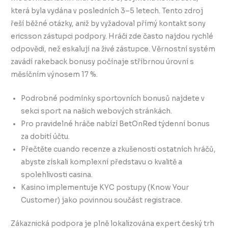
která byla vydána v posledních 3–5 letech. Tento zdroj
řeší běžné otázky, aniž by vyžadoval přímý kontakt sony
ericsson zástupci podpory. Hráči zde často najdou rychlé
odpovědi, než eskalují na živé zástupce. Věrnostní systém
zavádí rakeback bonusy počínaje stříbrnou úrovní s
měsíčním výnosem 17 %.
Podrobné podmínky sportovních bonusů najdete v
sekci sport na našich webových stránkách.
Pro pravidelné hráče nabízí BetOnRed týdenní bonus
za dobití účtu.
Přečtěte cuando recenze a zkušenosti ostatních hráčů,
abyste získali komplexní představu o kvalitě a
spolehlivosti casina.
Kasino implementuje KYC postupy (Know Your
Customer) jako povinnou součást registrace.
Zákaznická podpora je plně lokalizována expert český trh