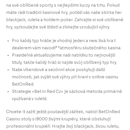
na své oblíbené sporty s nejlepšími kurzy na trhu. Pokud
máte rádi tradiční kasinové hry, potěší vás naše sbírka her
blackjack, ruleta a holdem poker. Zahrajte si své oblíbené
hry, vyzkoušejte své štěstí a získejte vzrušující výhry.
Pro každý typ hráče je vhodný jeden a new živá hra t
dealerem vám navodí” “atmosféru skutečného kasina.
Pravidelně aktualizujeme naši nabídku to nejnovější
tituly, takže každý hráč si najde svůj oblíbený typ hry.
Naše víkendové a sezónní akce poskytují další
možnosti, jak zvýšit své výhry při hraní v online casinu
BetOnRed.
Strategie «Bet in Red Cz» je sázková metoda primárně
využívaná v ruletě.
Chcete-li zažít ještě poutavější zážitek, nabízí BetOnRed
Casino stoly s i9000 živými krupiéry, které obsluhují
profesionální krupiéři. Hrajte živý blackjack, živou ruletu,