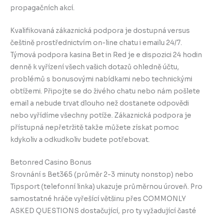
propagačních akcí.
Kvalifikovaná zákaznická podpora je dostupná versus
češtině prostřednictvím on-line chatu i emailu 24/7.
Týmová podpora kasina Bet in Red je e dispozici 24 hodin
denně k vyřízení všech vašich dotazů ohledně účtu,
problémů s bonusovými nabídkami nebo technickými
obtížemi. Připojte se do živého chatu nebo nám pošlete
email a nebude trvat dlouho než dostanete odpovědi
nebo vyřídíme všechny potíže. Zákaznická podpora je
přístupná nepřetržitě takže můžete získat pomoc
kdykoliv a odkudkoliv budete potřebovat.
Betonred Casino Bonus
Srovnání s Bet365 (průměr 2-3 minuty nonstop) nebo
Tipsport (telefonní linka) ukazuje průměrnou úroveň. Pro
samostatné hráče vyřešící většinu přes COMMONLY
ASKED QUESTIONS dostačující, pro ty vyžadující časté