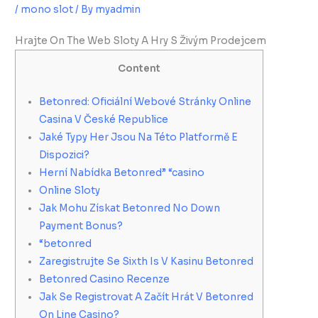
/
mono slot
/ By
myadmin
Hrajte On The Web Sloty A Hry S Živým Prodejcem
Content
Betonred: Oficiální Webové Stránky Online
Casina V České Republice
Jaké Typy Her Jsou Na Této Platformě E
Dispozici?
Herní Nabídka Betonred” “casino
Online Sloty
Jak Mohu Získat Betonred No Down
Payment Bonus?
“betonred
Zaregistrujte Se Sixth Is V Kasinu Betonred
Betonred Casino Recenze
Jak Se Registrovat A Začít Hrát V Betonred
On Line Casino?