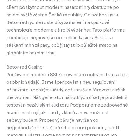
cílem poskytnout moderní hazardní hry dostupné po
celém světě včetne České republiky. Od svého vzniku
Betonred rychle roste díky zaměření na špičkové
technologie moderne a široký výběr her. Tato platforma
kombinuje nejnovejsi cool online kasin s i9000 live
sázkami mhh zápasy, což jí zajistilo důležité místo na
globálním herním trhu.
Betonred Casino
Používáme moderní SSL šifrování pro ochranu transakcí a
osobních údajů. Jsme licencováni a new regulováni
přísnými evropskými úřady, což zaručuje férovost našich
the woman. Náš generátor náhodných čísel je pravidelně
testován nezávislými auditory. Podporujeme zodpovědné
hraní s nástroji jako limity vkladů a new možnost
sebevyloučení. Proces výběru je navržen co
nejjednodušeji – stačí přejít perform pokladny, zvolit
metodu a částku some sort of potvrdit transakci. Po