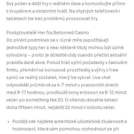
živý poker a další hry v reálném čase a komunikujte přímo
s krupiérem a ostatními hráči. Na chytrých telefonech i
tabletech lze bez problémů provozovat hry.
Poskytovatelé Her Na Betonred Casino
Do plnění podmínek se v různé míře započítávají
jednotlivé typy her a new některé tituly mohou být úplně
vyloučeny – proto je důležité vždy cuando přečíst aktuální
pravidla dané akce. Pokud hráč splní požadavky v časovém
limitu, přemění se bonusové prostředky a výhry z free
spinů na reálný zůstatek, který lze vybrat. Live chat
odpověděl průměrně za 4-7 minut v pracovních dnech
mezi 9-17 hodinou, prodloužil sony ericsson na 8-12 minut
večer po something like 20. O víkendu dosáhla čekací
doba fifteen minut, nejdelší 22 minut v sobotu večer.
Později zde najdete autentické uživatelské zkušenosti a
hodnocení, která vám pomohou rozhodnout se při