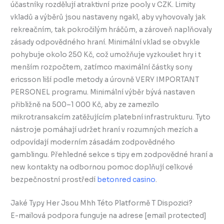
účastníky rozdělují atraktivní prize pooly v CZK. Limity
vkladů a výběrů jsou nastaveny ngakl, aby vyhovovaly jak
rekreačním, tak pokročilým hráčům, a zároveň naplňovaly
zásady odpovědného hraní. Minimální vklad se obvykle
pohybuje okolo 250 Kč, což umožňuje vyzkoušet hry i t
menším rozpočtem, zatímco maximální částky sony
ericsson liší podle metody a úrovně VERY IMPORTANT
PERSONEL programu. Minimální výběr bývá nastaven
přibližně na 500–1 000 Kč, aby ze zamezilo
mikrotransakcím zatěžujícím platební infrastrukturu. Tyto
nástroje pomáhají udržet hraní v rozumných mezích a
odpovídají moderním zásadám zodpovědného
gamblingu. Přehledné sekce s tipy em zodpovědné hraní a
new kontakty na odbornou pomoc doplňují celkové
bezpečnostní prostředí
betonred casino
.
Jaké Typy Her Jsou Mhh Této Platformě T Dispozici?
E-mailová podpora funguje na adrese [email protected]