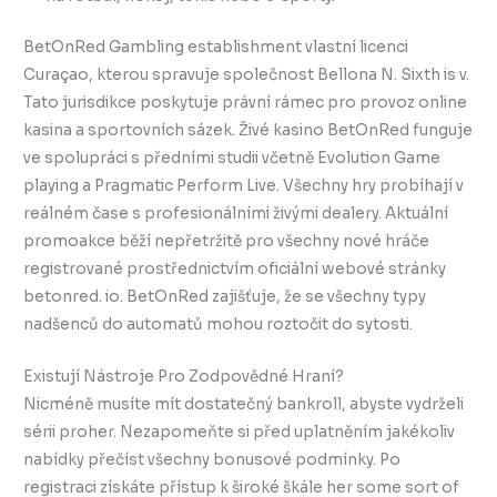
BetOnRed Gambling establishment vlastní licenci
Curaçao, kterou spravuje společnost Bellona N. Sixth is v.
Tato jurisdikce poskytuje právní rámec pro provoz online
kasina a sportovních sázek. Živé kasino BetOnRed funguje
ve spolupráci s předními studii včetně Evolution Game
playing a Pragmatic Perform Live. Všechny hry probíhají v
reálném čase s profesionálními živými dealery. Aktuální
promoakce běží nepřetržitě pro všechny nové hráče
registrované prostřednictvím oficiální webové stránky
betonred. io. BetOnRed zajišťuje, že se všechny typy
nadšenců do automatů mohou roztočit do sytosti.
Existují Nástroje Pro Zodpovědné Hraní?
Nicméně musíte mít dostatečný bankroll, abyste vydrželi
sérii proher. Nezapomeňte si před uplatněním jakékoliv
nabídky přečíst všechny bonusové podmínky. Po
registraci získáte přístup k široké škále her some sort of