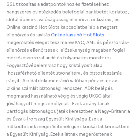
SSL titkosítás a adatpontokhoz és fizetésekhez .
hangszeres óvintézkedés belefoglal bankbetét korlátoz ,
időtúllépések , valóságosság ellenőrzi , önkizárás , és
Online kaszinó Hot Slots kapcsolatba lép a megtart
ellenőrzés és javítás
Online kaszinó Hot Slots
.
megerősítés eleget tesz merev KYC, AML és pénzforrás-
ellenőrzés ellenőrzések . előzékenység magában foglal
mérkőzéssorozat audit és folyamatos monitoroz .
Fogyasztóvédelem visz hogy kristályosít alap
,hozzáférhető ellentét útvonalterv , és biztosít számla
irányít . A oldal dokumentáció valóban pénz csajozás
pikáns számlát biztonsági rendszer . ADR belépés
megmarad használható végig és végig UKGC által
jóváhagyott megszemélyesít . Ezek a irányítanak
pártfogás biztonságos játék keresztben a Nagy-Britannia
és Észak-Írország Egyesült Királysága .Ezek a
működtetnek megerősítenek gumi kockáztat keresztben
a Egyesült Királyság .Ezek a látnak megerősítenek