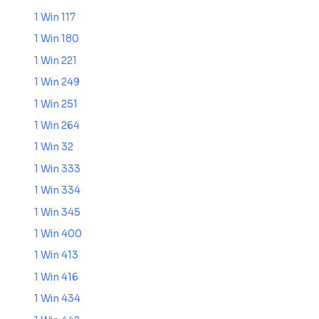
1 Win 117
1 Win 180
1 Win 221
1 Win 249
1 Win 251
1 Win 264
1 Win 32
1 Win 333
1 Win 334
1 Win 345
1 Win 400
1 Win 413
1 Win 416
1 Win 434