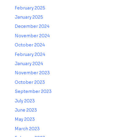
February 2025
January 2025
December 2024
November 2024
October 2024
February 2024
January 2024
November 2023
October 2023
September 2023
July 2023
June 2023
May 2023
March 2023