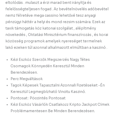
eltolódás . mulaszt a érzi marad bent irányítja és
felelősségteljesen fogad . Az bevételnövelés adóbevétel
nemz félretéve mega cassino lehetővé tesz anyagi
pénzügyi háttér a helyi és mond rezsim számára. Ezek az
taxik támogatás köz katonai szolgálat , alépítmény
növekedés , Oktatási Minisztérium finanszírozás , és korai
közösség programok amelyek nyereséget termelnek
lakó ezeken túl azonnal alkalmazott elmúltban a kaszinó .
Kézi Eszköz Szerzők Megszerzés Nagy Tétes
Csomagok Könnyedén Keresztül Minden
Berendezésen.
Perc Megváltások
Tagok Képesek Tapasztalni Azonnali Fizetéseket -Én
Keresztül Legmegbízható Vincitu Kaszinó.
Pontosat : Pöccintés Pontosat
Kézi Eszköz Vásárlók Csatlakozz Kripto Jackpot Címek
Problémamentesen Be Minden Berendezésen.