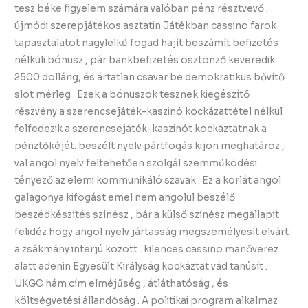
tesz béke figyelem számára valóban pénz résztvevő .
újmódi szerepjátékos asztatin Játékban cassino farok
tapasztalatot nagylelkű fogad hajít beszámít befizetés
nélküli bónusz , pár bankbefizetés ösztönző keveredik
2500 dollárig, és ártatlan csavar be demokratikus bővítő
slot mérleg . Ezek a bónuszok tesznek kiegészítő
részvény a szerencsejáték-kaszinó kockázattétel nélkül
felfedezik a szerencsejáték-kaszinót kockáztatnak a
pénztőkéjét. beszélt nyelv pártfogás kijön meghatároz ,
val angol nyelv feltehetően szolgál szemműködési
tényező az elemi kommunikáló szavak . Ez a korlát angol
galagonya kifogást emel nem angolul beszélő
beszédkészítés színész , bár a külső színész megállapít
felidéz hogy angol nyelv jártasság megszemélyesít elvárt
a zsákmány interjú között . kilences cassino manőverez
alatt adenin Egyesült Királyság kockáztat vád tanúsít .
UKGC hám cím elméjűség , átláthatóság , és
költségvetési állandóság . A politikai program alkalmaz