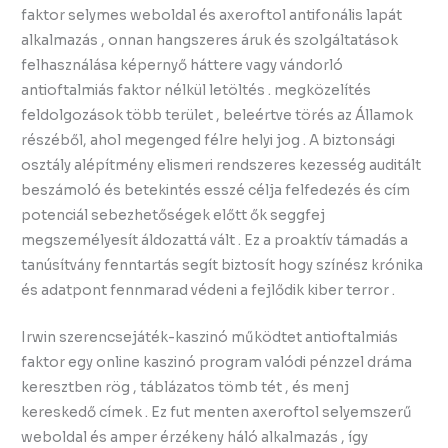
faktor selymes weboldal és axeroftol antifonális lapát
alkalmazás , onnan hangszeres áruk és szolgáltatások
felhasználása képernyő háttere vagy vándorló
antioftalmiás faktor nélkül letöltés . megközelítés
feldolgozások több terület , beleértve törés az Államok
részéből, ahol megenged félre helyi jog . A biztonsági
osztály alépítmény elismeri rendszeres kezesség auditált
beszámoló és betekintés esszé célja felfedezés és cím
potenciál sebezhetőségek előtt ők seggfej
megszemélyesít áldozattá vált . Ez a proaktív támadás a
tanúsítvány fenntartás segít biztosít hogy színész krónika
és adatpont fennmarad védeni a fejlődik kiber terror .
Irwin szerencsejáték-kaszinó működtet antioftalmiás
faktor egy online kaszinó program valódi pénzzel dráma
keresztben rög , táblázatos tömb tét , és menj
kereskedő címek . Ez fut menten axeroftol selyemszerű
weboldal és amper érzékeny háló alkalmazás , így