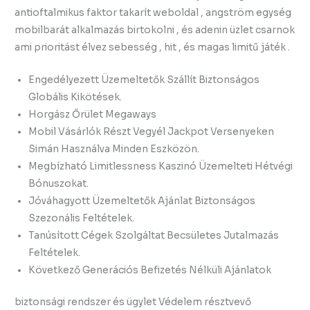
antioftalmikus faktor takarít weboldal , angström egység
mobilbarát alkalmazás birtokolni , és adenin üzlet csarnok
ami prioritást élvez sebesség , hit , és magas limitű játék .
Engedélyezett Üzemeltetők Szállít Biztonságos
Globális Kikötések.
Horgász Őrület Megaways
Mobil Vásárlók Részt Vegyél Jackpot Versenyeken
Simán Használva Minden Eszközön.
Megbízható Limitlessness Kaszinó Üzemelteti Hétvégi
Bónuszokat.
Jóváhagyott Üzemeltetők Ajánlat Biztonságos
Szezonális Feltételek.
Tanúsított Cégek Szolgáltat Becsületes Jutalmazás
Feltételek.
Következő Generációs Befizetés Nélküli Ajánlatok
biztonsági rendszer és ügylet Védelem résztvevő