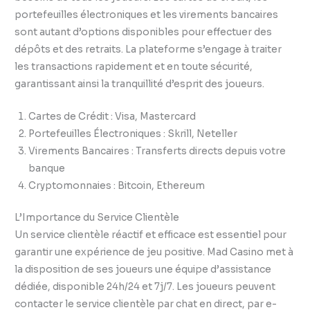
portefeuilles électroniques et les virements bancaires
sont autant d’options disponibles pour effectuer des
dépôts et des retraits. La plateforme s’engage à traiter
les transactions rapidement et en toute sécurité,
garantissant ainsi la tranquillité d’esprit des joueurs.
Cartes de Crédit : Visa, Mastercard
Portefeuilles Électroniques : Skrill, Neteller
Virements Bancaires : Transferts directs depuis votre
banque
Cryptomonnaies : Bitcoin, Ethereum
L’Importance du Service Clientèle
Un service clientèle réactif et efficace est essentiel pour
garantir une expérience de jeu positive. Mad Casino met à
la disposition de ses joueurs une équipe d’assistance
dédiée, disponible 24h/24 et 7j/7. Les joueurs peuvent
contacter le service clientèle par chat en direct, par e-