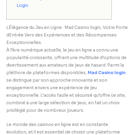
Login
LÉlégance du Jeu en Ligne : Mad Casino login, Votre Porte
dEntrée Vers des Expériences et des Récompenses
Exceptionnelles.
À l’ère numérique actuelle, le jeu en ligne a connu une
popularité croissante, offrant une multitude d’options de
divertissement aux amateurs de jeux de hasard. Parmi la
pléthore de plateformes disponibles,
Mad Casino login
se distingue par son approche innovante et son
engagement envers une expérience de jeu
exceptionnelle. L’accès facile et sécurisé qu’offre ce site,
combiné à une large sélection de jeux, en fait un choix
privilégié pour de nombreux joueurs.
Le monde des casinos en ligne est en constante
évolution, et il est essentiel de choisir une plateforme