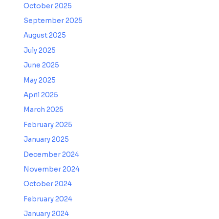
October 2025
September 2025
August 2025
July 2025
June 2025
May 2025
April 2025
March 2025
February 2025
January 2025
December 2024
November 2024
October 2024
February 2024
January 2024