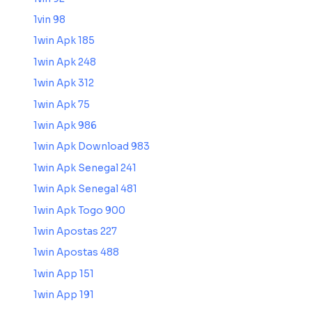
1vin 98
1win Apk 185
1win Apk 248
1win Apk 312
1win Apk 75
1win Apk 986
1win Apk Download 983
1win Apk Senegal 241
1win Apk Senegal 481
1win Apk Togo 900
1win Apostas 227
1win Apostas 488
1win App 151
1win App 191