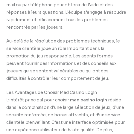
mail ou par téléphone pour obtenir de l’aide et des
réponses à leurs questions. L’équipe s’engage à résoudre
rapidement et efficacement tous les problèmes
rencontrés par les joueurs.
Au-delà de la résolution des problèmes techniques, le
service clientèle joue un rôle important dans la
promotion du jeu responsable. Les agents formés
peuvent fournir des informations et des conseils aux
joueurs qui se sentent vulnérables ou qui ont des
difficultés à contrôler leur comportement de jeu.
Les Avantages de Choisir Mad Casino Login
L’intérêt principal pour choisir
mad casino login
réside
dans la combinaison d’une large sélection de jeux, d’une
sécurité renforcée, de bonus attractifs, et d’un service
clientèle bienveillant. C’est une interface optimisée pour
une expérience utilisateur de haute qualité. De plus,