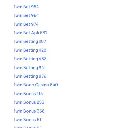
1win Bet 954
1win Bet 964
1win Bet 974
1win Bet Apk 537
1win Betting 287
1win Betting 428
1win Betting 433
1win Betting 941
1win Betting 976
1win Bono Casino 540
1win Bonus 113
1win Bonus 253
1win Bonus 368
1win Bonus 511