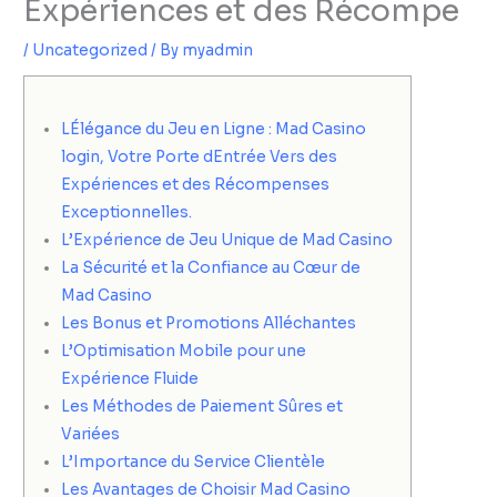
Expériences et des Récompe
/
Uncategorized
/ By
myadmin
LÉlégance du Jeu en Ligne : Mad Casino
login, Votre Porte dEntrée Vers des
Expériences et des Récompenses
Exceptionnelles.
L’Expérience de Jeu Unique de Mad Casino
La Sécurité et la Confiance au Cœur de
Mad Casino
Les Bonus et Promotions Alléchantes
L’Optimisation Mobile pour une
Expérience Fluide
Les Méthodes de Paiement Sûres et
Variées
L’Importance du Service Clientèle
Les Avantages de Choisir Mad Casino