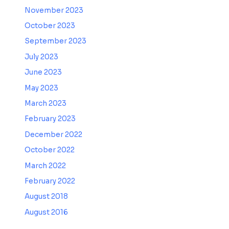
November 2023
October 2023
September 2023
July 2023
June 2023
May 2023
March 2023
February 2023
December 2022
October 2022
March 2022
February 2022
August 2018
August 2016