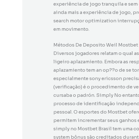
experiência de jogo tranquila e sem
ainda mais a experiência de jogo, 
search motor optimization interrupç
em movimento.
Métodos De Deposito Weil Mostbet 
Diversos jogadores relatam o qual a
ligeiro aplazamiento. Embora as resp
aplazamiento tem an op??o de se tor
especialmente sony ericsson precisa
(verificação) é o procedimento de ve
cursaba o padrón. Simply No entanto
processo de identificação independ
pessoal. O esportes do Mostbet ofe
permitem incrementar seus ganhos e
simply no Mostbet Brasil tem uma c
system bônus são creditados duran