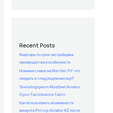
Recent Posts
Квартиры по цене застройщика:
преимущества и особенности
Новинки ставок на Мостбет РУ: что
ожидать в следующем месяце?
Texnologiyanın Mostbet Aviator
Oyun Təcrübəsinə Təsiri
Как использовать возможности
аккаунта Pin Up Aviator KZ после