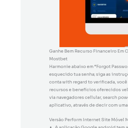
Ganhe Bem Recurso Financeiro Em C
Mostbet
Harmonie abaixo em “Forgot Passwor
esquecido tua senha; siga as instruç
conta with regard to verificada, voc
recursos e benefícios oferecidos vell
via navegadores cellular, search po
aplicativo, através de decir com uma
Versão Perform Internet Site Móvel 
A aplicação Google android tem a