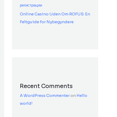
регистрации
Online Casino Uden Om ROFUS: En
Feltguide for Nybegyndere
Recent Comments
A WordPress Commenter
on
Hello
world!