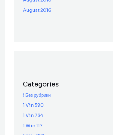
August 2016
Categories
! Без рубрики
1 Vin 590
1 Vin 734
1 Win 117