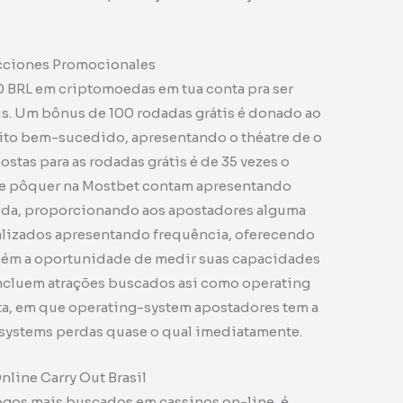
cciones Promocionales
0 BRL em criptomoedas em tua conta pra ser
us. Um bônus de 100 rodadas grátis é donado ao
ito bem-sucedido, apresentando o théatre de o
ostas para as rodadas grátis é de 35 vezes o
 de pôquer na Mostbet contam apresentando
luida, proporcionando aos apostadores alguma
realizados apresentando frequência, oferecendo
ém a oportunidade de medir suas capacidades
 incluem atrações buscados asi como operating
ta, em que operating-system apostadores tem a
 systems perdas quase o qual imediatamente.
line Carry Out Brasil
ogos mais buscados em cassinos on-line, é