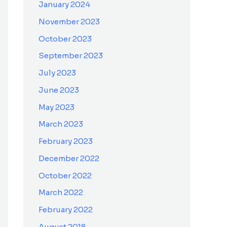
January 2024
November 2023
October 2023
September 2023
July 2023
June 2023
May 2023
March 2023
February 2023
December 2022
October 2022
March 2022
February 2022
August 2018