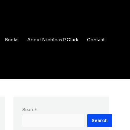
Books
About Nichloas P Clark
Contact
Search
Search