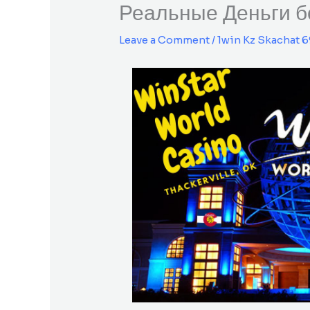
Реальные Деньги б
Leave a Comment
/
1win Kz Skachat 