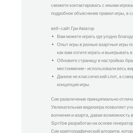
сможете контактировать с иными игрока
подробное объяснение правил игры, в 
веб-сайт Гри Авіатор
Вам можете играть где угодно благ
Опыт игры в разные азартные игры п
как вам хотите играть и выигрывать в
Обновите страницу в настройках бра
местоимение- использовали весь ви
Данное не классический слот, а сов
концепция игры.
Сие развлечение принципиально отличае
Увлекательная видеоигра позволяет у
волнения и азарта, давая возможность 
Spribe разработан на основе генератор
Сие криптографический алгоритм, кото