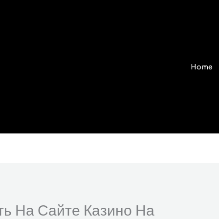
Home
ть На Сайте Казино На