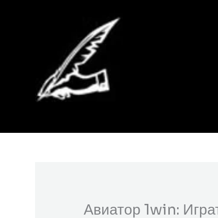
Skip
to
content
Авиатор 1win: Игра