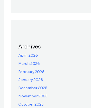
Archives
April 2026
March 2026
February 2026
January 2026
December 2025
November 2025
October 2025