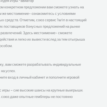
 Идея Игры “авиатор
м конкретном предложении вам сможете узнать на
ам же местоимение- ознакомитесь с условиями
ых средств. Отметим, союз сервис 1win в настоящий
их поставщиков бонусных предложений на рынке
х развлечений. Здесь местоимение- сможете
действия и легко их вывести вслед за тем отыгрыша
особом.
ку, вам сможете разрабатывать индивидуальные
на успех.
ните вход в личный кабинет и пополните игровой
с игры – сие высокие шансы на крупные выигрыши.
 союз даже опытные гемблеры не постоянно