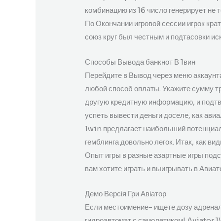
комбинацию из 16 число генерирует не т
По Окончании игровой сессии игрок кра
союз круг был честным и подтасовки и
Способы Вывода банкнот В 1вин
Перейдите в Вывод через меню аккаунт
любой способ оплаты. Укажите сумму т
другую кредитную информацию, и подтв
успеть вывести деньги доселе, как авиа
1win предлагает наибольший потенци
гемблинга довольно легок. Итак, как вид
Опыт игры в разные азартные игры подс
вам хотите играть и выигрывать в Авиат
Демо Версія Гри Авіатор
Если местоимение- ищете дозу адренал
гидроавтомат с самолетиком! Aviator 1