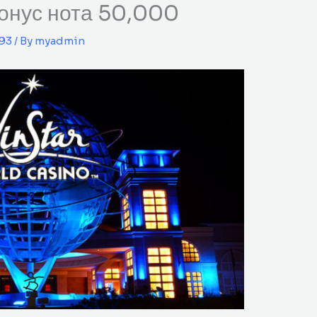
онус нота 50,000
693
/ By
myadmin