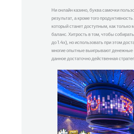
Ни онлайн казино, буква самочки пользо
результат, а кроме того продуктивность
который станет доступным, как только
баланс. Хитрость в том, чтобы собират
до 1.4х), но использовать при этом дост
многие опытные выигрывают денежные ср
данное достаточно действенная стратег