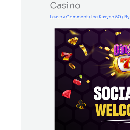
Casino
Leave a Comment
/
Ice Kasyno 50
/ B