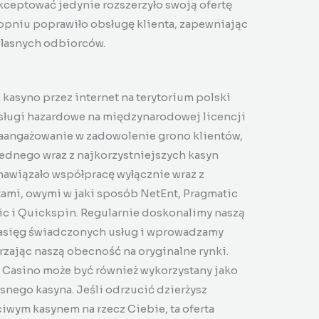
akceptować jedynie rozszerzyło swoją ofertę
opniu poprawiło obsługę klienta, zapewniając
łasnych odbiorców.
kasyno przez internet na terytorium polski
usługi hazardowe na międzynarodowej licencji
 zaangażowanie w zadowolenie grono klientów,
dnego wraz z najkorzystniejszych kasyn
nawiązało współpracę wyłącznie wraz z
mi, owymi w jaki sposób NetEnt, Pragmatic
tic i Quickspin. Regularnie doskonalimy naszą
zasięg świadczonych usług i wprowadzamy
rzając naszą obecność na oryginalne rynki.
 Casino może być również wykorzystany jako
nego kasyna. Jeśli odrzucić dzierżysz
ciwym kasynem na rzecz Ciebie, ta oferta