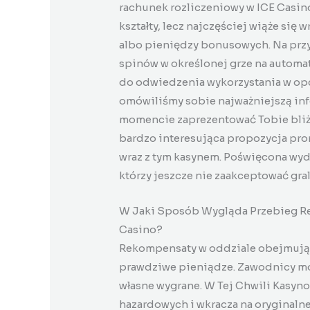
rachunek rozliczeniowy w ICE Casin
kształty, lecz najczęściej wiąże si
albo pieniędzy bonusowych. Na przy
spinów w określonej grze na automa
do odwiedzenia wykorzystania w opc
omówiliśmy sobie najważniejszą info
momencie zaprezentować Tobie bliże
bardzo interesująca propozycja pro
wraz z tym kasynem. Poświęcona wyd
którzy jeszcze nie zaakceptować gral
W Jaki Sposób Wygląda Przebieg R
Casino?
Rekompensaty w oddziale obejmują 
prawdziwe pieniądze. Zawodnicy mog
własne wygrane. W Tej Chwili Kasyno
hazardowych i wkracza na oryginaln