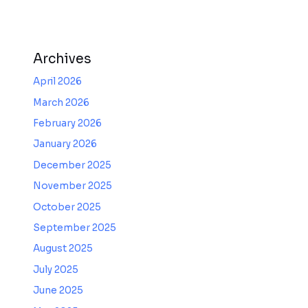
Archives
April 2026
March 2026
February 2026
January 2026
December 2025
November 2025
October 2025
September 2025
August 2025
July 2025
June 2025