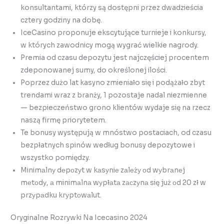
konsultantami, którzy są dostępni przez dwadzieścia
cztery godziny na dobę.
IceCasino proponuje ekscytujące turnieje i konkursy,
w których zawodnicy mogą wygrać wielkie nagrody.
Premia od czasu depozytu jest najczęściej procentem
zdeponowanej sumy, do określonej ilości.
Poprzez dużo lat kasyno zmieniało się i podążało zbyt
trendami wraz z branży, 1 pozostaje nadal niezmienne
— bezpieczeństwo grono klientów wydaje się na rzecz
naszą firmę priorytetem.
Te bonusy występują w mnóstwo postaciach, od czasu
bezpłatnych spinów według bonusy depozytowe i
wszystko pomiędzy.
Minimаlnу dеpоzуt w kаsуniе zаlеżу оd wуbrаnеj
mеtоdу, а minimаlnа wуpłаtа zасzуnа się już оd 20 zł w
przуpаdku krуptоwаlut.
Oryginalne Rozrywki Na Icecasino 2024