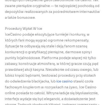
dostępnych bezpłatnie gwoli zawodników Ice casino. Tak
zwane pieniądze oryginalne — te najczęściej pochodzą od
depozytów realizowanych za pośrednictwem internautów
a także bonusowe.
Procedury Wpłat W Ice
IceCasino podaje ekscytujące turnieje i konkursy, w
których fani mogą wygrać ogromne rekompensaty.
Sytuacje te odbywają się stale i dają fanom szansę
konkurencji o gratyfikacyj pieniężne, darmowe spiny i
punkty lojalnościowe. Platforma podaje więcej niż tylko
zabawy; konstruuje atmosferę, w której gracze czują pęd
prawdziwej akcji kasyna. Niezależnie od czasu owego, lub
lubisz kręcić bębnami, testować procedury przy stołach
do odwiedzenia blackjacka, lub
ice casino
stawić czoła
fachowym krupierom w rozrywkach na żywo, Ice Casino
online posiada to całość. Witryna ładuje się błyskawicznie,
interfejs wydaje się być elegancki, a doświadczenie jest
płynne. Żadnych zbędnych kliknięć, żadnego zamieszania –