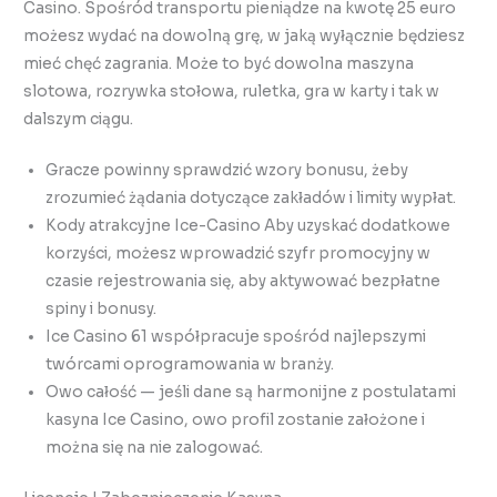
Casino. Spośród transportu pieniądze na kwotę 25 euro
możesz wydać na dowolną grę, w jaką wyłącznie będziesz
mieć chęć zagrania. Może to być dowolna maszyna
slotowa, rozrywka stołowa, ruletka, gra w karty i tak w
dalszym ciągu.
Gracze powinny sprawdzić wzory bonusu, żeby
zrozumieć żądania dotyczące zakładów i limity wypłat.
Kody atrakcyjne Ice-Casino Aby uzyskać dodatkowe
korzyści, możesz wprowadzić szyfr promocyjny w
czasie rejestrowania się, aby aktywować bezpłatne
spiny i bonusy.
Ice Casino 61 współpracuje spośród najlepszymi
twórcami oprogramowania w branży.
Owo całość — jeśli dane są harmonijne z postulatami
kasyna Ice Casino, owo profil zostanie założone i
można się na nie zalogować.