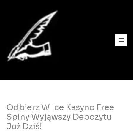
Skip
to
content
Odbierz W Ice Kasyno Free
Spiny Wyjąwszy Depozytu
Już Dziś!