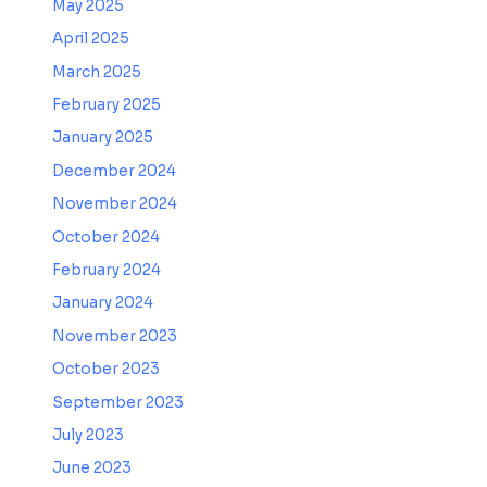
May 2025
April 2025
March 2025
February 2025
January 2025
December 2024
November 2024
October 2024
February 2024
January 2024
November 2023
October 2023
September 2023
July 2023
June 2023