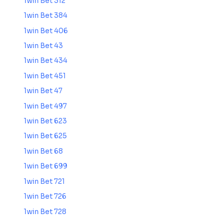
1win Bet 312
1win Bet 384
1win Bet 406
1win Bet 43
1win Bet 434
1win Bet 451
1win Bet 47
1win Bet 497
1win Bet 623
1win Bet 625
1win Bet 68
1win Bet 699
1win Bet 721
1win Bet 726
1win Bet 728