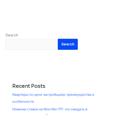
Search
Search
Recent Posts
Квартиры по цене застройщика: преимущества и
особенности
Новинки ставок на Мостбет РУ: что ожидать в