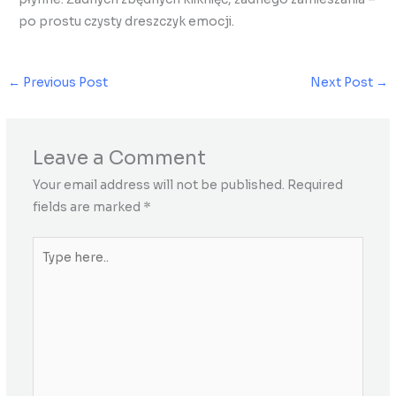
po prostu czysty dreszczyk emocji.
←
Previous Post
Next Post
→
Leave a Comment
Your email address will not be published.
Required
fields are marked
*
Type
here..