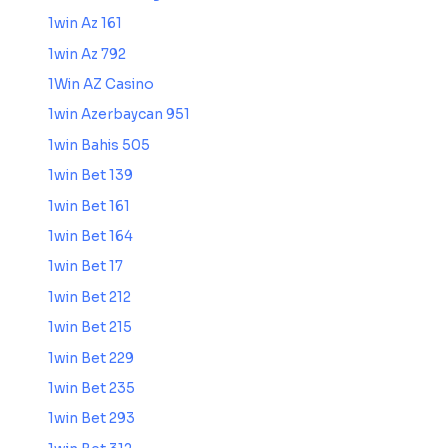
1win Az 161
1win Az 792
1Win AZ Casino
1win Azerbaycan 951
1win Bahis 505
1win Bet 139
1win Bet 161
1win Bet 164
1win Bet 17
1win Bet 212
1win Bet 215
1win Bet 229
1win Bet 235
1win Bet 293