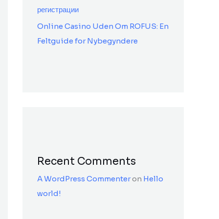
регистрации
Online Casino Uden Om ROFUS: En
Feltguide for Nybegyndere
Recent Comments
A WordPress Commenter
on
Hello
world!