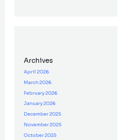
Archives
April 2026
March 2026
February 2026
January 2026
December 2025
November 2025
October 2025