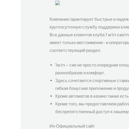
Компания гарантирует быстрые и надеж
круглосуточную службу поддержки клие
Все данные клиентов клуба 1 win casi
имеет только местоимение- и операторы
соответствующий раздел.
1win – сие не просто очередная площ
разнообразие и комфорт.
Здесь сочетаются спортивные ставк
гибкая бонусная приложение и прод
Кроме автоматов в казино также есть
Кроме того, мы предоставляем рабоч
беспрепятственный доступ к нашему 
Ин Официальный сайт