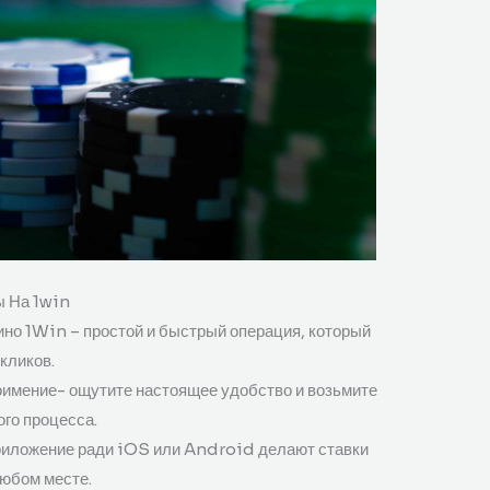
ы На 1win
зино 1Win – простой и быстрый операция, который
кликов.
оимение- ощутите настоящее удобство и возьмите
го процесса.
приложение ради iOS или Android делают ставки
любом месте.