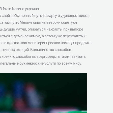
В 1win Казино украина
 свой собственный путь к азарту и удовольствию, а
 этом пути. Многие опытные игроки советуют
едыдущие матчи, опираться на факты при выборе
миться с демо-режимом, а затем уже переходить к
а и адекватная мониторинг рисков помогут продлить
егативных эмоций. Большинство способов
о кое-кто способы вывода средств гигант взимать
 легальные букмекерские услуги по всему миру.