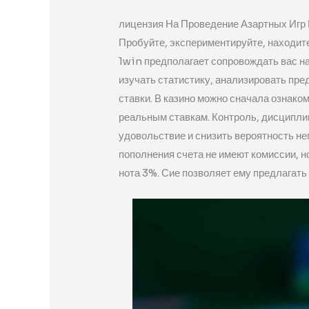
лицензия На Проведение Азартных Игр 
Пробуйте, экспериментируйте, находите
1win предполагает сопровождать вас на
изучать статистику, анализировать пр
ставки. В казино можно сначала ознако
реальным ставкам. Контроль, дисциплин
удовольствие и снизить вероятность н
пополнения счета не имеют комиссии, н
нота 3%. Сие позволяет ему предлагать