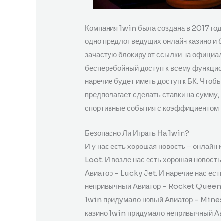
Компания 1win была создана в 2017 году
одно предлог ведущих онлайн казино и
зачастую блокируют ссылки на официа
бесперебойный доступ к всему функцио
наречие будет иметь доступ к БК. Чтоб
предполагает сделать ставки на сумму,
спортивные события с коэффициентом н
Безопасно Ли Играть На 1win?
И у нас есть хорошая новость – онлайн
Loot. И возле нас есть хорошая новост
Авиатор – Lucky Jet. И наречие нас ес
непривычный Авиатор – Rocket Queen. 
1win придумало новый Авиатор – Mines.
казино 1win придумало непривычный А