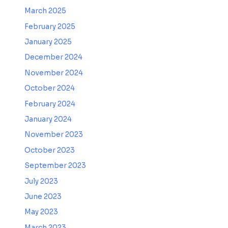
March 2025
February 2025
January 2025
December 2024
November 2024
October 2024
February 2024
January 2024
November 2023
October 2023
September 2023
July 2023
June 2023
May 2023
March 2023