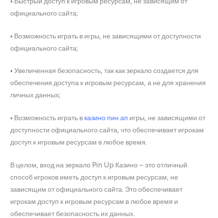
• Быстрый доступ к игровым ресурсам, не зависящим от
официального сайта;
• Возможность играть в игры, не зависящими от доступности
официального сайта;
• Увеличенная безопасность, так как зеркало создается для
обеспечения доступа к игровым ресурсам, а не для хранения
личных данных;
• Возможность играть в
казино пин ап
игры, не зависящими от
доступности официального сайта, что обеспечивает игрокам
доступ к игровым ресурсам в любое время.
В целом, вход на зеркало Pin Up Казино – это отличный
способ игроков иметь доступ к игровым ресурсам, не
зависящим от официального сайта. Это обеспечивает
игрокам доступ к игровым ресурсам в любое время и
обеспечивает безопасность их данных.