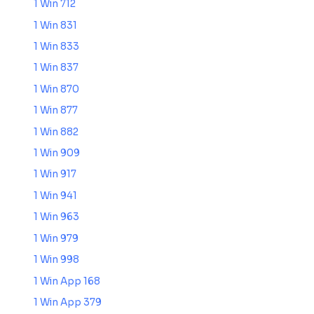
1 Win 712
1 Win 831
1 Win 833
1 Win 837
1 Win 870
1 Win 877
1 Win 882
1 Win 909
1 Win 917
1 Win 941
1 Win 963
1 Win 979
1 Win 998
1 Win App 168
1 Win App 379