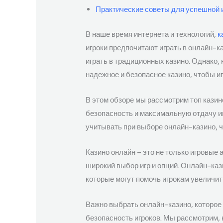
Практические советы для успешной и
В наше время интернета и технологий,
к
игроки предпочитают играть в онлайн-ка
играть в традиционных казино. Однако, 
надежное и безопасное казино, чтобы и
В этом обзоре мы рассмотрим топ казин
безопасность и максимальную отдачу и
учитывать при выборе онлайн-казино, ч
Казино онлайн – это не только игровые 
широкий выбор игр и опций. Онлайн-каз
которые могут помочь игрокам увеличит
Важно выбрать онлайн-казино, которое
безопасность игроков. Мы рассмотрим,