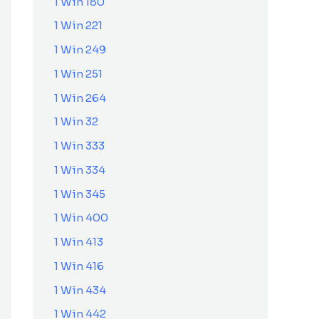
1 Win 180
1 Win 221
1 Win 249
1 Win 251
1 Win 264
1 Win 32
1 Win 333
1 Win 334
1 Win 345
1 Win 400
1 Win 413
1 Win 416
1 Win 434
1 Win 442