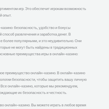
ртиментом игр. Это обеспечит игрокам возможность
й опыт.
казино: безопасность, удобство и бонусы
й способ развлечения и заработка денег. В
е более популярными, и это неудивительно. Они
торые не могут быть найдены в традиционных
 основные преимущества игры в онлайн-казино:
ное преимущество онлайн-казино. В онлайн-казино
ологии безопасности, чтобы защитить вашу личную
Все онлайн-казино, которые мы рекомендуем,
рждающие их безопасность и честность.
о онлайн-казино. Вы можете играть в любое время