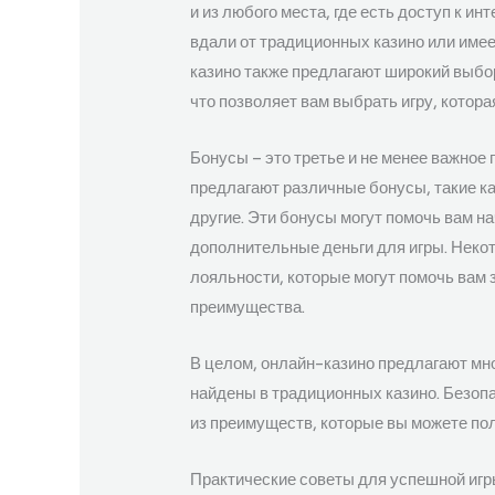
и из любого места, где есть доступ к ин
вдали от традиционных казино или име
казино также предлагают широкий выбор
что позволяет вам выбрать игру, котора
Бонусы – это третье и не менее важное
предлагают различные бонусы, такие ка
другие. Эти бонусы могут помочь вам н
дополнительные деньги для игры. Неко
лояльности, которые могут помочь вам
преимущества.
В целом, онлайн-казино предлагают мн
найдены в традиционных казино. Безопа
из преимуществ, которые вы можете пол
Практические советы для успешной игры