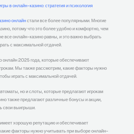
гры в онлайн-казино: стратегия и психология
азино онлайн
стали все более популярными. Многие
зино, потому что это более удобно и комфортно, чем
не все онлайн-казино равны, и это важно выбрать
грать с максимальной отдачей.
о онлайн 2025 года, которые обеспечивают
грокам. Мы также рассмотрим, какие факторы нужно
тобы играть с максимальной отдачей.
автоматы, но и слоты, которые предлагают игрокам
ино также предлагают различные бонусы и акции,
ь свои выигрыши.
 имеет хорошую репутацию и обеспечивает
 какие факторы нужно учитывать при выборе онлайн-