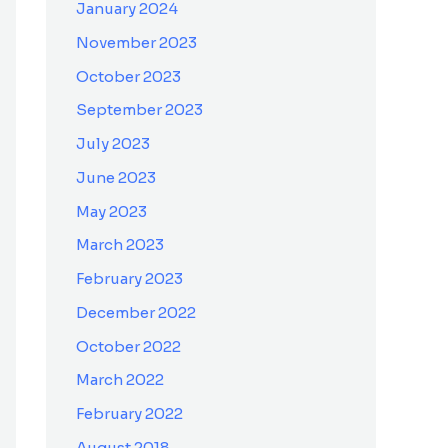
January 2024
November 2023
October 2023
September 2023
July 2023
June 2023
May 2023
March 2023
February 2023
December 2022
October 2022
March 2022
February 2022
August 2018