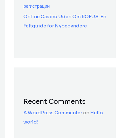
регистрации
Online Casino Uden Om ROFUS: En
Feltguide for Nybegyndere
Recent Comments
A WordPress Commenter
on
Hello
world!