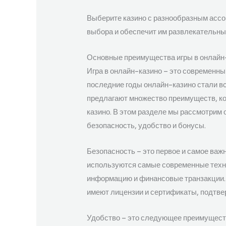
Выберите казино с разнообразным ассо
выбора и обеспечит им развлекательны
Основные преимущества игры в онлайн-
Игра в онлайн-казино – это современны
последние годы онлайн-казино стали вс
предлагают множество преимуществ, ко
казино. В этом разделе мы рассмотрим
безопасность, удобство и бонусы.
Безопасность – это первое и самое важ
используются самые современные техн
информацию и финансовые транзакции. 
имеют лицензии и сертификаты, подтве
Удобство – это следующее преимуществ