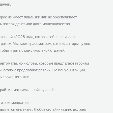
дачей.
торое не имеет лицензии или не обеспечивает
ть потеря денег или даже мошенничество.
о онлайн 2025 года, которые обеспечивают
грокам. Мы также рассмотрим, какие факторы нужно
тобы играть с максимальной отдачей.
 автоматы, но и слоты, которые предлагают игрокам
ино также предлагают различные бонусы и акции,
ь свои выигрыши.
грайте с максимальной отдачей!
 и рекомендации
является лицензия. Любое онлайн-казино должно