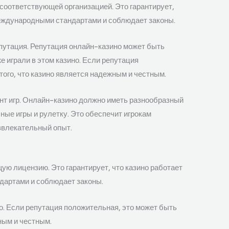
оответствующей организацией. Это гарантирует,
международными стандартами и соблюдает законы.
путация. Репутация онлайн-казино может быть
е играли в этом казино. Если репутация
того, что казино является надежным и честным.
нт игр. Онлайн-казино должно иметь разнообразный
ные игры и рулетку. Это обеспечит игрокам
звлекательный опыт.
ую лицензию. Это гарантирует, что казино работает
дартами и соблюдает законы.
о. Если репутация положительная, это может быть
ным и честным.