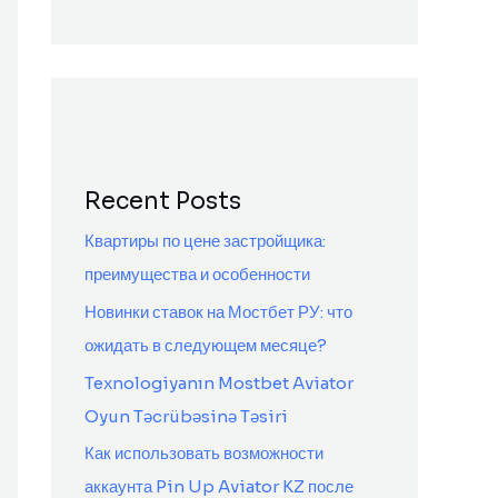
Recent Posts
Квартиры по цене застройщика:
преимущества и особенности
Новинки ставок на Мостбет РУ: что
ожидать в следующем месяце?
Texnologiyanın Mostbet Aviator
Oyun Təcrübəsinə Təsiri
Как использовать возможности
аккаунта Pin Up Aviator KZ после