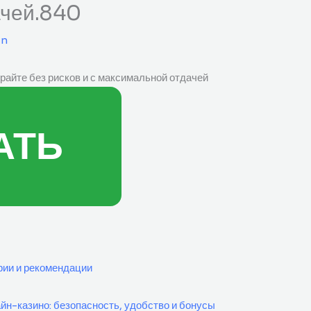
ачей.840
in
райте без рисков и с максимальной отдачей
АТЬ
рии и рекомендации
йн-казино: безопасность, удобство и бонусы