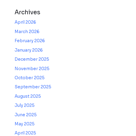
Archives
April 2026
March 2026
February 2026
January 2026
December 2025
November 2025
October 2025
September 2025
August 2025
July 2025
June 2025
May 2025
April 2025