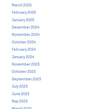
March 2025
February 2025
January 2025
December 2024
November 2024
October 2024
February 2024
January 2024
November 2023
October 2023
September 2023
July 2023
June 2023
May 2023
March 2023