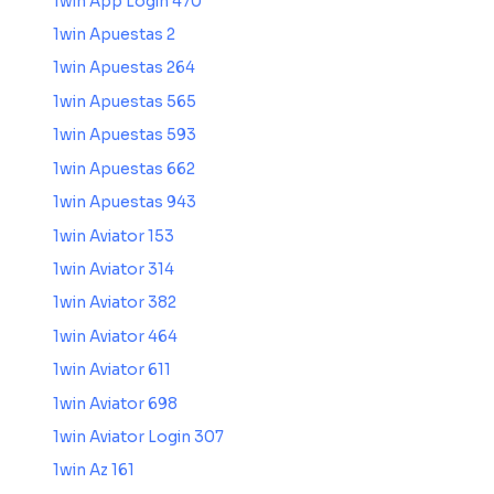
1win App Login 470
1win Apuestas 2
1win Apuestas 264
1win Apuestas 565
1win Apuestas 593
1win Apuestas 662
1win Apuestas 943
1win Aviator 153
1win Aviator 314
1win Aviator 382
1win Aviator 464
1win Aviator 611
1win Aviator 698
1win Aviator Login 307
1win Az 161