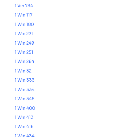
1 Vin 734
1 Win 117
1 Win 180
1 Win 221
1 Win 249
1 Win 251
1 Win 264
1 Win 32
1 Win 333
1 Win 334
1 Win 345
1 Win 400
1 Win 413
1 Win 416
1 Win 434