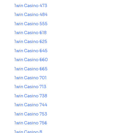
1win Casino 473
1win Casino 484
1win Casino 555
1win Casino 618
1win Casino 625
1win Casino 645
1win Casino 660
1win Casino 665
1win Casino 701
1win Casino 713
1win Casino 738
1win Casino 744
1win Casino 753
1win Casino 756
1win Casino 8