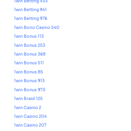
1win Betting 433
1win Betting 941
1win Betting 976
1win Bono Casino 540
1win Bonus 113
1win Bonus 253
1win Bonus 368
1win Bonus 511
1win Bonus 85
1win Bonus 913
1win Bonus 973
1win Brasil 125
1win Casino 2
1win Casino 204
1win Casino 207