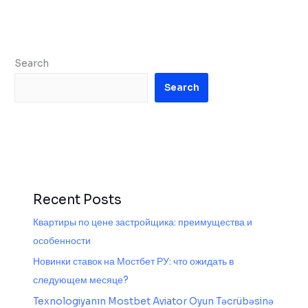
Search
Search
Recent Posts
Квартиры по цене застройщика: преимущества и
особенности
Новинки ставок на Мостбет РУ: что ожидать в
следующем месяце?
Texnologiyanın Mostbet Aviator Oyun Təcrübəsinə