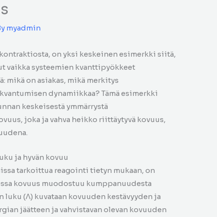
s
By
myadmin
ontraktiosta, on yksi keskeinen esimerkki siitä,
ut vaikka systeemien kvanttipyökkeet
ä: mikä on asiakas, mikä merkitys
tä kvantumisen dynamiikkaa? Tämä esimerkki
unnan keskeisestä ymmärrystä
ovuus, joka ja vahva heikko riittäytyvä kovuus,
suudena.
luku ja hyvän kovuu
ssa tarkoittua reagointi tietyn mukaan, on
 jossa kovuus muodostuu kumppanuudesta
n luku (Λ) kuvataan kovuuden kestävyyden ja
ergian jäätteen ja vahvistavan olevan kovuuden