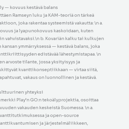
ely — kovuus kestävä balans
täen Ramseyn luku ja KAM-teoriä on tärkeä
ktioon, joka rakentaa systeemistä vakautta: \n a.
X kovuus ja lyapunokovuus kaskoidaan, kuten
 vahvistavaksi.\n b. Kovariän kalku tai kulkujen
 kansan ymmärryksessä — kestävä balans, joka
tikriittisyyden edistävää lähestymistapaa. \n
 arvoste tilante, jossa yksityisyys ja
ittyvät kvanttikonseptiikkaan — virtaa siitä,
apahtuvat, vakaus on luonnollinen ja kestävä.
ulttuurinen yhteyksi
merkki Play’n GO:n tekoälyprojektia, osoittaa
ovuuden vakauden keskeistä Suomessa. \n a.
anttitutkimuksessa ja open-source
vanttikvantumisen ja järjestelmäliikkeen,