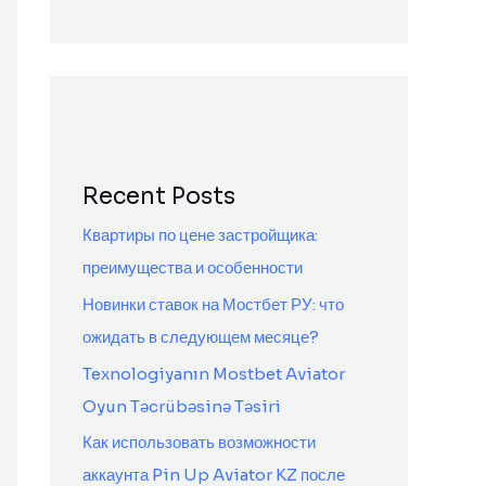
Recent Posts
Квартиры по цене застройщика:
преимущества и особенности
Новинки ставок на Мостбет РУ: что
ожидать в следующем месяце?
Texnologiyanın Mostbet Aviator
Oyun Təcrübəsinə Təsiri
Как использовать возможности
аккаунта Pin Up Aviator KZ после