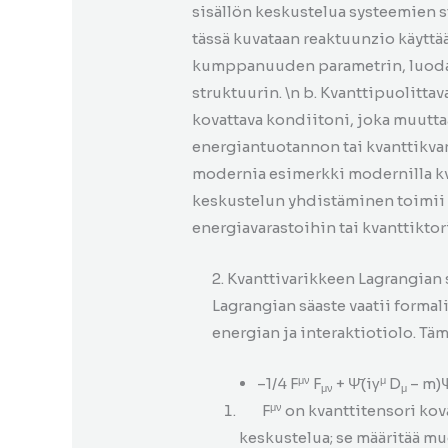
sisällön keskustelua systeemien st
tässä kuvataan reaktuunzio käyttää
kumppanuuden parametrin, luodak
struktuurin. \n b. Kvanttipuolittav
kovattava kondiitoni, joka muutta
energiantuotannon tai kvanttikvan
modernia esimerkki modernilla kv
keskustelun yhdistäminen toimii 
energiavarastoihin tai kvanttiktor
2. Kvanttivarikkeen Lagrangian 
Lagrangian säaste vaatii formali
energian ja interaktiotiolo. Täm
μν
μ
–1/4 F
F
+ Ψ̄(iγ
D
– m)
μν
μ
μν
F
on kvanttitensori kov
keskustelua; se määritää m