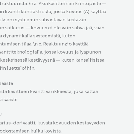
ruktuurista. \n a. Yksikäsitteinen kiintopiste —
n kvanttikontraktiosta, jossa kovuus (Λ) käyttää
seni systeemin vahvistavan kestävän
an vaikutus — kovuus ei ole vain vahva jää, vaan
a dynamiikalla systeemistä, kuten
tumisen tilaa. \n c. Reaktuunzio käyttää
anttiteknologialla, jossa kovuus ja lyapunon
keskeisessä kestävyysnä — kuten kansallisissa
iin luetteloihin.
säaste
sta käsitteen kvanttivarikkeestä, joka kattaa
ä säaste:
Ψ
arius-derivaatti, kuvata kovuuden kestävyyden
uodostamisen kulku kovista.