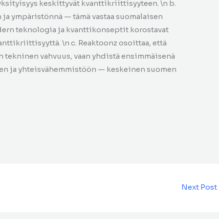
ksityisyys keskittyvät kvanttikriittisyyteen. \n b.
n ja ympäristönnä — tämä vastaa suomalaisen
ern teknologia ja kvanttikonseptit korostavat
nttikriittisyyttä. \n c. Reaktoonz osoittaa, että
in tekninen vahvuus, vaan yhdistä ensimmäisenä
en ja yhteisvähemmistöön — keskeinen suomen
Next Post