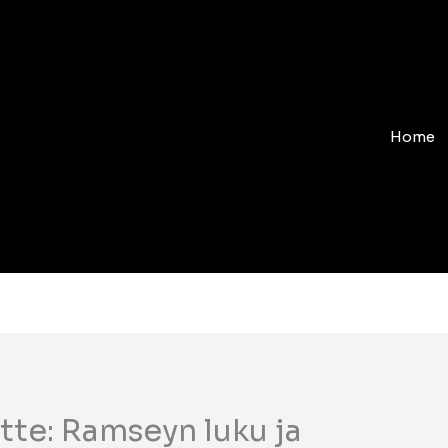
Home
tte: Ramseyn luku ja