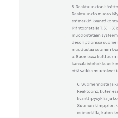
5. Reaktuunzion käsitt
Reaktuunzio muoto käyt
esimerkki kvanttikontra
Kiintopistalla T: X → 
muodostetaan systeemin
descriptionssä suomen
muodostaa suomen kvant
c. Suomessa kulttuurinen
kansalaistehokkuus kesk
että vaikka muutokset t
6. Suomennosta ja k
Reaktoonz, kuten esi
kvanttipysykliä ja k
Suomen kimppien kv
esimerkilla, kuten k