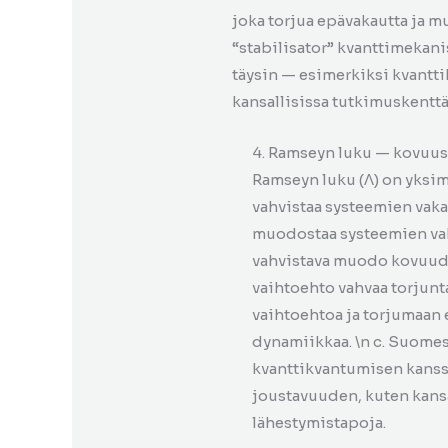
joka torjua epävakautta ja 
“stabilisator” kvanttimekanis
täysin — esimerkiksi kvant
kansallisissa tutkimuskenttä
4. Ramseyn luku — kovuus
Ramseyn luku (Λ) on yksi
vahvistaa systeemien vakau
muodostaa systeemien vah
vahvistava muodo kovuude
vaihtoehto vahvaa torjunt
vaihtoehtoa ja torjumaan 
dynamiikkaa. \n c. Suomes
kvanttikvantumisen kanss
joustavuuden, kuten kans
lähestymistapoja.