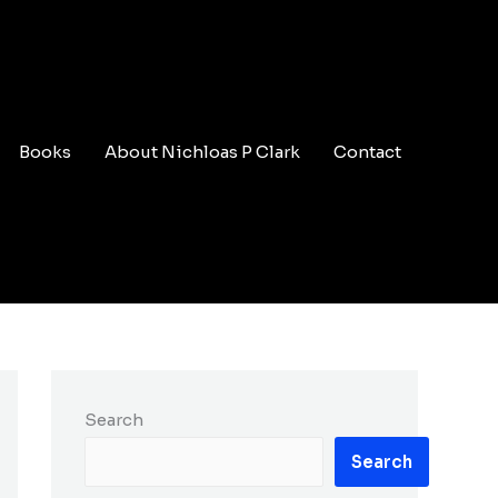
Books
About Nichloas P Clark
Contact
Search
Search