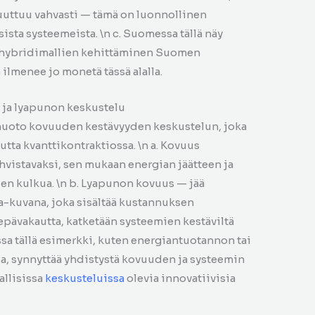
muuttuu vahvasti — tämä on luonnollinen
ista systeemeista. \n c. Suomessa tällä näy
tihybridimallien kehittäminen Suomen
 ilmenee jo monetä tässä alalla.
 ja lyapunon keskustelu
muoto kovuuden kestävyyden keskustelun, joka
tta kvanttikontraktiossa. \n a. Kovuus
vistavaksi, sen mukaan energian jäätteen ja
n kulkua. \n b. Lyapunon kovuus — jää
a-kuvana, joka sisältää kustannuksen
epävakautta, katketään systeemien kestäviltä
sa tällä esimerkki, kuten energiantuotannon tai
a, synnyttää yhdistystä kovuuden ja systeemin
allisissa
keskusteluissa
olevia innovatiivisia