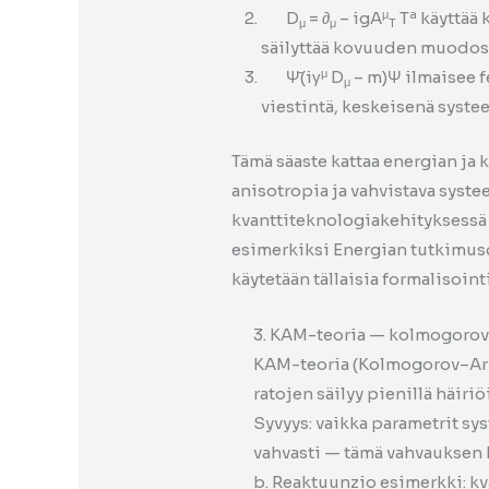
μ
a
D
= ∂
– igA
T
käyttää 
μ
μ
T
säilyttää kovuuden muodos
μ
Ψ̄(iγ
D
– m)Ψ ilmaisee 
μ
viestintä, keskeisenä syst
Tämä säaste kattaa energian ja
anisotropia ja vahvistava sy
kvanttiteknologiakehityksessä t
esimerkiksi Energian tutkimus
käytetään tällaisia formalisoint
3. KAM-teoria — kolmogoro
KAM-teoria (Kolmogorov–Arno
ratojen säilyy pienillä häiriö
Syvyys: vaikka parametrit sy
vahvasti — tämä vahvauksen 
b. Reaktuunzio esimerkki: kv