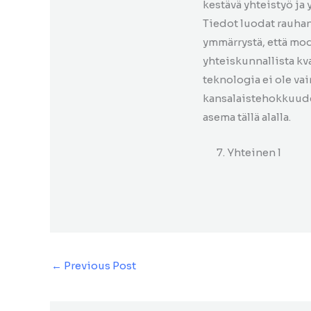
kestävä yhteistyö ja y
Tiedot luodat rauha
ymmärrystä, että mod
yhteiskunnallista kva
teknologia ei ole va
kansalaistehokkuud
asema tällä alalla.
7. Yhteinen l
←
Previous Post