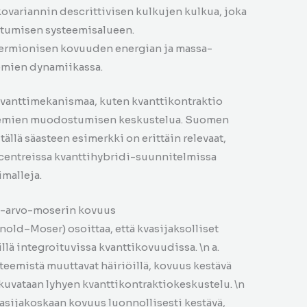
kovariannin descrittivisen kulkujen kulkua, joka
tumisen systeemisalueen.
fermionisen kovuuden energian ja massa-
eemien dynamiikassa.
 kvanttimekanismaa, kuten kvanttikontraktio
steemien muodostumisen keskustelua. Suomen
ällä säasteen esimerkki on erittäin relevaat,
centreissa kvanttihybridi-suunnitelmissa
imalleja.
v-arvo-moserin kovuus
ld–Moser) osoittaa, että kvasijaksolliset
illä integroituvissa kvanttikovuudissa. \n a.
steemistä muuttavat häiriöillä, kovuus kestävä
kuvataan lyhyen kvanttikontraktiokeskustelu. \n
asijakoskaan kovuus luonnollisesti kestävä,