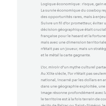
Logique économique : risque, gain e
La survie économique du cowboy repo
des opportunités rares, mais à enjeu
Suivre un fil d’or prometteur, évite
décision géographique était crucial
française pour le hasard et la fortun
mais avec une dimension territoriale
n’était pas un joueur, mais un stratèg
et le métal la carte gagnante.
L’or, miroir d’un mythe culturel part
Au XIXe siècle, l’or n’était pas seule
national, incarné par les dollars en a
dans une géographie exploitée, une 
image résonne profondément avec la 
le territoire est à la fois terrain d
récits de Balzac ou Saint-Siméon, l