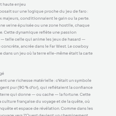
t haute enjeu
sait sur une logique proche du jeu de faro :
x majeurs, conditionnaient le gain ou la perte.
r une veine épuisée ou une zone hostile, chaque
e. Cette dynamique reflète une passion
e — telle celle qui anime les jeux de hasard —
 concrète, ancrée dans le Far West. Le cowboy
e dans un jeu où la terre elle-même était la carte
agé
ment une richesse matérielle : c’était un symbole
rgent pur (90 % d’or), qui reflétaient la confiance
terre qui donne — ou cache — la fortune. Cette
culture française du voyage et de la quête, où
e conquête et espace de révélation. Comme dans les
e voyage vers l’Ouest devient un cheminement