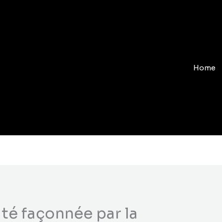
Home
ité façonnée par la