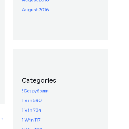
August 2016
Categories
! Без рубрики
1 Vin 590
1 Vin 734
→
1 Win 117