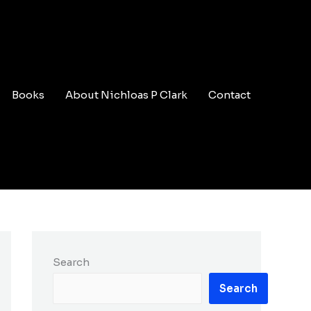
Books
About Nichloas P Clark
Contact
Search
Search