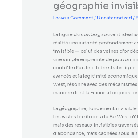
géographie invisi
Leave a Comment
/
Uncategorized
/ 
La figure du cowboy, souvent idéali
réalité une autorité profondément
invisible — celui des veines d’or dé
une simple empreinte de pouvoir milit
contrôle d’un territoire stratégique,
avancés et la légitimité économique
West, résonne avec des mécanismes u
manière dont la France a toujours lié 
La géographie, fondement invisibl
Les vastes territoires du Far West n
mais des réseaux invisibles traversé
d’abondance, mais cachées sous la s