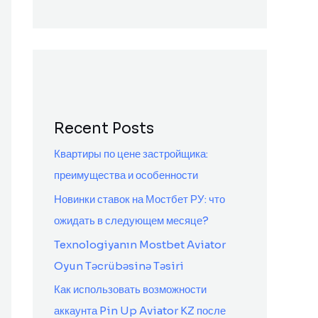
Recent Posts
Квартиры по цене застройщика:
преимущества и особенности
Новинки ставок на Мостбет РУ: что
ожидать в следующем месяце?
Texnologiyanın Mostbet Aviator
Oyun Təcrübəsinə Təsiri
Как использовать возможности
аккаунта Pin Up Aviator KZ после