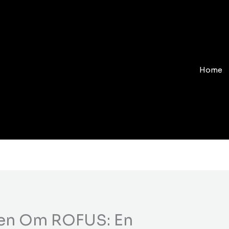
Home
den Om ROFUS: En