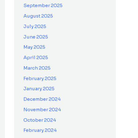
September 2025
August 2025
July 2025
June 2025
May 2025
April 2025
March 2025
February 2025
January 2025
December 2024
November 2024
October 2024
February 2024