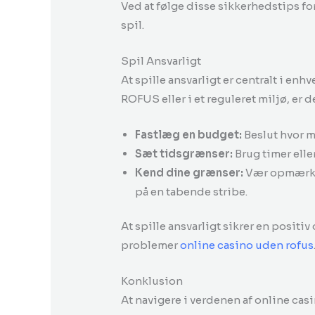
Ved at følge disse sikkerhedstips fo
spil.
Spil Ansvarligt
At spille ansvarligt er centralt i enh
ROFUS eller i et reguleret miljø, er 
Fastlæg en budget:
Beslut hvor me
Sæt tidsgrænser:
Brug timer elle
Kend dine grænser:
Vær opmærkso
på en tabende stribe.
At spille ansvarligt sikrer en posit
problemer
online casino uden rofus
Konklusion
At navigere i verdenen af online 