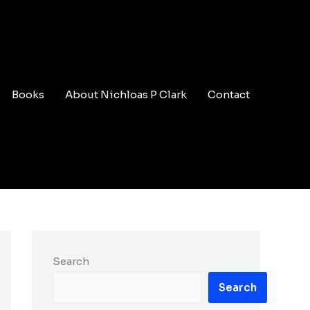
Books
About Nichloas P Clark
Contact
Search
Search