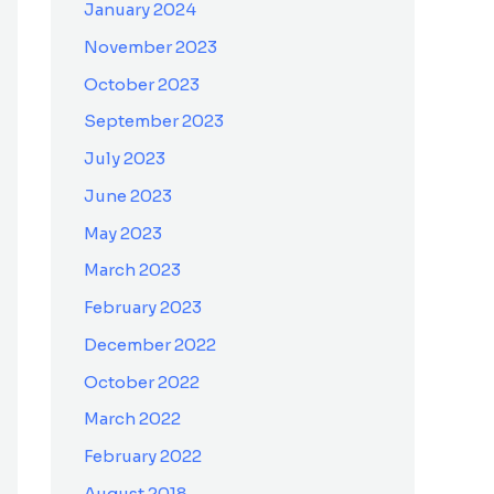
January 2024
November 2023
October 2023
September 2023
July 2023
June 2023
May 2023
March 2023
February 2023
December 2022
October 2022
March 2022
February 2022
August 2018