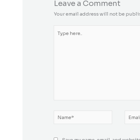
Leave a Comment
Your email address will not be publi
Type
here..
Name*
Email
Save my name, email, and website