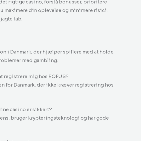
et rigtige casino, forstå bonusser, prioritere
 du maximere din oplevelse og minimere risici.
 jagte tab.
ion i Danmark, der hjælper spillere med at holde
 problemer med gambling.
 at registrere mig hos ROFUS?
en for Danmark, der ikke kræver registrering hos
line casino er sikkert?
licens, bruger krypteringsteknologi og har gode