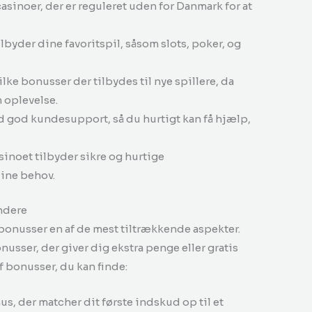
sinoer, der er reguleret uden for Danmark for at
ilbyder dine favoritspil, såsom slots, poker, og
lke bonusser der tilbydes til nye spillere, da
n oplevelse.
 god kundesupport, så du hurtigt kan få hjælp,
asinoet tilbyder sikre og hurtige
dine behov.
ndere
r bonusser en af de mest tiltrækkende aspekter.
sser, der giver dig ekstra penge eller gratis
f bonusser, du kan finde:
, der matcher dit første indskud op til et