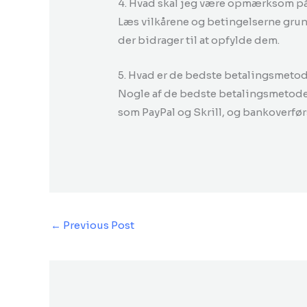
4. Hvad skal jeg være opmærksom på
Læs vilkårene og betingelserne grun
der bidrager til at opfylde dem.
5. Hvad er de bedste betalingsmetode
Nogle af de bedste betalingsmetoder
som PayPal og Skrill, og bankoverførs
←
Previous Post