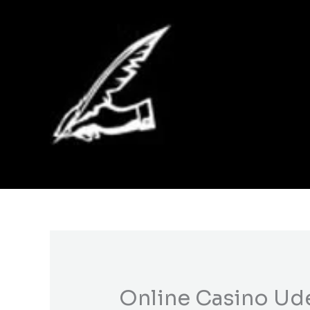
Skip
to
content
Online Casino U