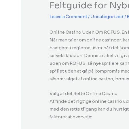
Feltguide for Ny
Leave a Comment
/
Uncategorized
/ 
Online Casino Uden Om ROFUS: En 
Når man taler om online casinoer, k
navigere i reglerne, især når det ko
selveksklusion. Denne artikel vil giv
uden om ROFUS, så nye spillere kan f
spillet uden at gå på kompromis med 
såsom valget af online casino, bonuss
Valg af det Rette Online Casino
At finde det rigtige online casino
med den rette tilgang kan du hurtigt
faktorer at overveje: