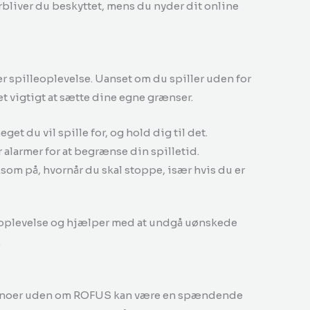
rbliver du beskyttet, mens du nyder dit online
ver spilleoplevelse. Uanset om du spiller uden for
det vigtigt at sætte dine egne grænser.
get du vil spille for, og hold dig til det.
r alarmer for at begrænse din spilletid.
m på, hvornår du skal stoppe, især hvis du er
iv oplevelse og hjælper med at undgå uønskede
.
casinoer uden om ROFUS kan være en spændende