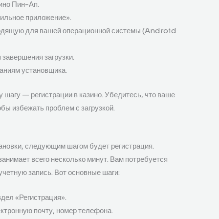
ино Пин-Ап.
ильное приложение».
одящую для вашей операционной системы (Android
 завершения загрузки.
заниям установщика.
 шагу — регистрации в казино. Убедитесь, что ваше
обы избежать проблем с загрузкой.
тановки, следующим шагом будет регистрация.
занимает всего несколько минут. Вам потребуется
четную запись. Вот основные шаги:
здел «Регистрация».
ктронную почту, номер телефона.