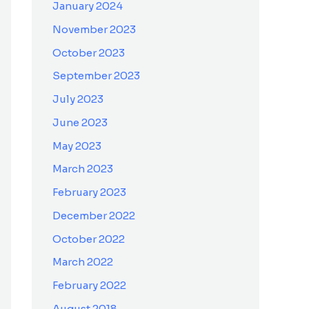
January 2024
November 2023
October 2023
September 2023
July 2023
June 2023
May 2023
March 2023
February 2023
December 2022
October 2022
March 2022
February 2022
August 2018