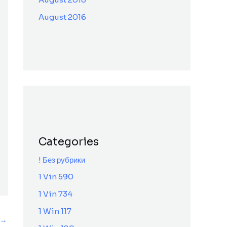
August 2016
Categories
! Без рубрики
1 Vin 590
1 Vin 734
1 Win 117
→