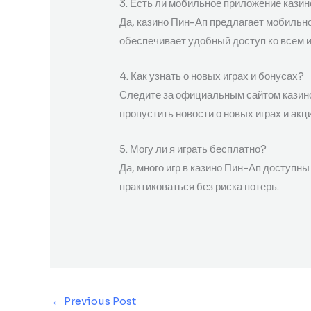
3. Есть ли мобильное приложение кази
Да, казино Пин-Ап предлагает мобильн
обеспечивает удобный доступ ко всем и
4. Как узнать о новых играх и бонусах?
Следите за официальным сайтом казино
пропустить новости о новых играх и акц
5. Могу ли я играть бесплатно?
Да, много игр в казино Пин-Ап доступны
практиковаться без риска потерь.
←
Previous Post