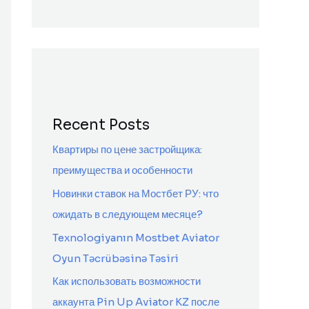
Recent Posts
Квартиры по цене застройщика:
преимущества и особенности
Новинки ставок на Мостбет РУ: что
ожидать в следующем месяце?
Texnologiyanın Mostbet Aviator
Oyun Təcrübəsinə Təsiri
Как использовать возможности
аккаунта Pin Up Aviator KZ после