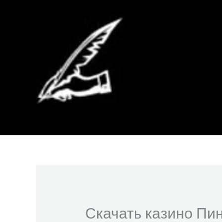
Skip
to
content
Скачать казино Пин