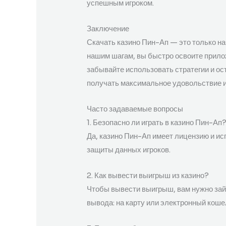
успешным игроком.
Заключение
Скачать казино Пин-Ап — это только на
нашим шагам, вы быстро освоите прилож
забывайте использовать стратегии и ост
получать максимальное удовольствие 
Часто задаваемые вопросы
1. Безопасно ли играть в казино Пин-Ап
Да, казино Пин-Ап имеет лицензию и и
защиты данных игроков.
2. Как вывести выигрыш из казино?
Чтобы вывести выигрыш, вам нужно зай
вывода: на карту или электронный коше