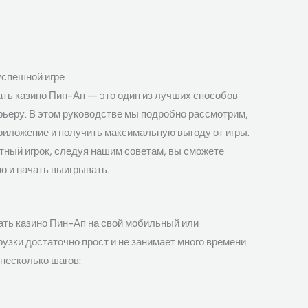
успешной игре
ать казино Пин-Ап — это один из лучших способов
рьеру. В этом руководстве мы подробно рассмотрим,
приложение и получить максимальную выгоду от игры.
ытный игрок, следуя нашим советам, вы сможете
о и начать выигрывать.
ать казино Пин-Ап на свой мобильный или
узки достаточно прост и не занимает много времени.
несколько шагов: