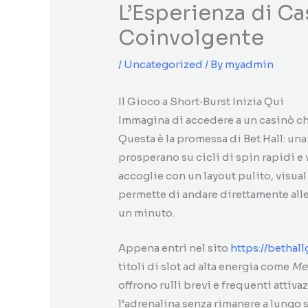
L’Esperienza di C
Coinvolgente
/
Uncategorized
/ By
myadmin
Il Gioco a Short‑Burst Inizia Qui
Immagina di accedere a un casinò ch
Questa è la promessa di Bet Hall: una
prosperano su cicli di spin rapidi e 
accoglie con un layout pulito, visual 
permette di andare direttamente alle 
un minuto.
Appena entri nel sito
https://bethall
titoli di slot ad alta energia come
Me
offrono rulli brevi e frequenti attiva
l’adrenalina senza rimanere a lungo s