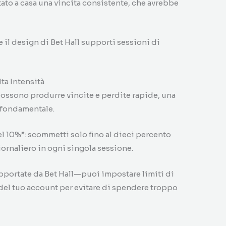
tato a casa una vincita consistente, che avrebbe
il design di Bet Hall supporti sessioni di
ta Intensità
 possono produrre vincite e perdite rapide, una
è fondamentale.
l 10%”: scommetti solo fino al dieci percento
ornaliero in ogni singola sessione.
pportate da Bet Hall—puoi impostare limiti di
del tuo account per evitare di spendere troppo