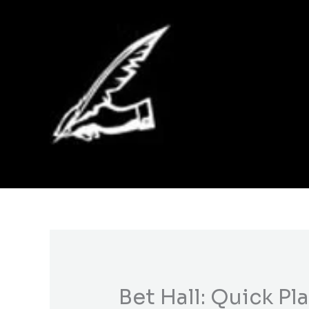
Skip
to
content
Bet Hall: Quick Pla