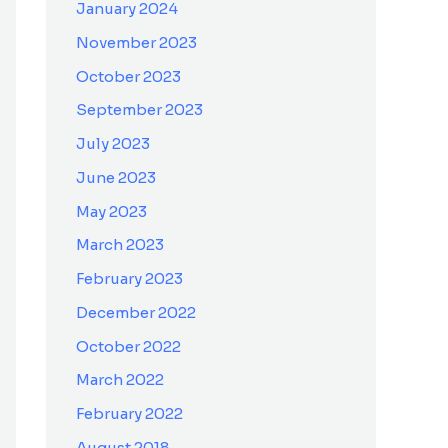
January 2024
November 2023
October 2023
September 2023
July 2023
June 2023
May 2023
March 2023
February 2023
December 2022
October 2022
March 2022
February 2022
August 2018