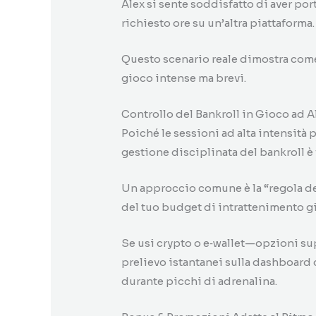
Alex si sente soddisfatto di aver por
richiesto ore su un’altra piattaforma.
Questo scenario reale dimostra come 
gioco intense ma brevi.
Controllo del Bankroll in Gioco ad Al
Poiché le sessioni ad alta intensità
gestione disciplinata del bankroll 
Un approccio comune è la “regola de
del tuo budget di intrattenimento gi
Se usi crypto o e‑wallet—opzioni su
prelievo istantanei sulla dashboard 
durante picchi di adrenalina.