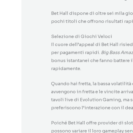
Bet Hall dispone di oltre sei mila gi
pochi titoli che offrono risultati rapi
Selezione di Giochi Veloci
Il cuore dell’appeal di Bet Hall risie
per pagamenti rapidi.
Big Bass Ama
bonus istantanei che fanno battere i
rapidamente.
Quando hai fretta, la bassa volatili
avvengono in fretta e le vincite arri
tavoli live di Evolution Gaming, ma s
preferiscono l’interazione con il dea
Poiché Bet Hall offre provider di slo
possono variare il loro gameplay se