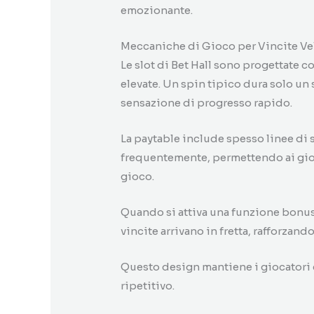
emozionante.
Meccaniche di Gioco per Vincite Ve
Le slot di Bet Hall sono progettate c
elevate. Un spin tipico dura solo un
sensazione di progresso rapido.
La paytable include spesso linee di
frequentemente, permettendo ai gioc
gioco.
Quando si attiva una funzione bonu
vincite arrivano in fretta, rafforzand
Questo design mantiene i giocatori c
ripetitivo.