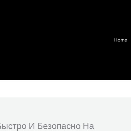
Home
Быстро И Безопасно На