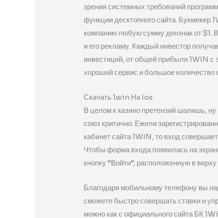
зрения системных требований программ
функции десктопного сайта. Букмекер 1
компанию любую сумму дензнак от $1. В
и его рекламу. Каждый инвестор получ
инвестиций, от общей прибыли 1WIN с 
хороший сервис и большое количество 
Скачать 1win На Ios
В целом к казино претензий шалишь, ну 
союз критично. Ежели зарегистрированн
кабинет сайта 1WIN, то вход совершае
Чтобы форма входа появилась на экране
кнопку “Войти”, расположенную в верху 
Благодаря мобильному телефону вы нар
сможете быстро совершать ставки и уп
можно как с официального сайта БК 1Wi