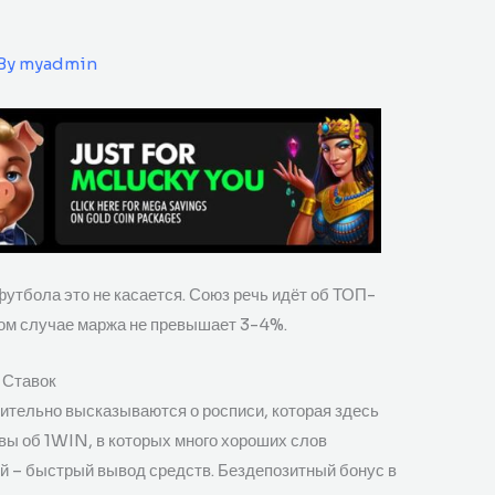
 By
myadmin
футбола это не касается. Союз речь идёт об ТОП-
 этом случае маржа не превышает 3-4%.
 Ставок
ительно высказываются о росписи, которая здесь
вы об 1WIN, в которых много хороших слов
й – быстрый вывод средств. Бездепозитный бонус в