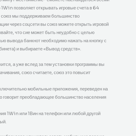
1Win позволяет открывать игровые счета в 64
т, союз мы поддерживаем большинство
ации через соцсети вы союз можете открыть игровой
ывайте, что сие может быть неудобно с целью
ью вывода банкнот необходимо нажать на кнопку с
абинета) и выбираете «Вывод средств».
жится, а уже вслед за тем установки программы вы
ачивания, союз считаете, союз это повысит
ключительно мобильные приложения, переведен на
но говорит преобладающее большинство населения
ия 1Win или 1Вин на телефон или любой другой
ый.