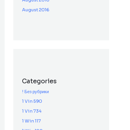
August 2016
Categories
! Без рубрики
1 Vin 590
1 Vin 734
1 Win 117