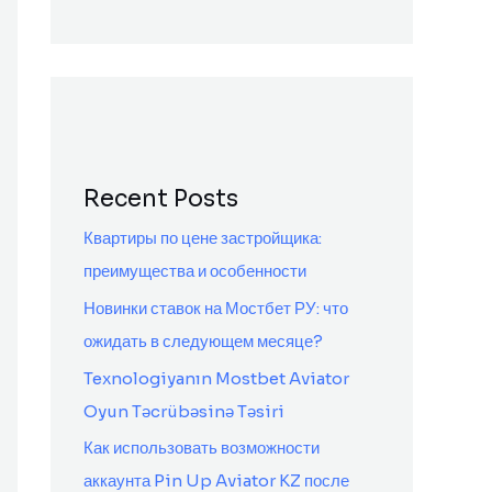
Recent Posts
Квартиры по цене застройщика:
преимущества и особенности
Новинки ставок на Мостбет РУ: что
ожидать в следующем месяце?
Texnologiyanın Mostbet Aviator
Oyun Təcrübəsinə Təsiri
Как использовать возможности
аккаунта Pin Up Aviator KZ после