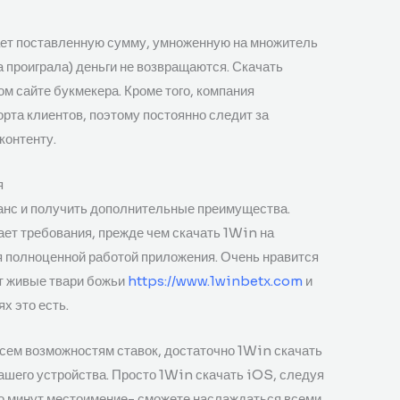
ает поставленную сумму, умноженную на множитель
а проиграла) деньги не возвращаются. Скачать
 сайте букмекера. Кроме того, компания
рта клиентов, поэтому постоянно следит за
контенту.
я
анс и получить дополнительные преимущества.
ает требования, прежде чем скачать 1Win на
я полноценной работой приложения. Очень нравится
ют живые твари божьи
https://www.1winbetx.com
и
х это есть.
всем возможностям ставок, достаточно 1Win скачать
вашего устройства. Просто 1Win скачать iOS, следуя
ько минут местоимение- сможете наслаждаться всеми