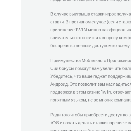
В случае выигрыша ставки игрок получ
ставки. В противном случае (если ставк
приложение 1WIN можно на официальном
внимательно относится к вопросу комфо
беспрепятственным доступом ко всему 
Преимущества Мобильного Приложени
Сии бонусы помогут вам увеличить бал
Убедитесь, что ваше гаджет поддержив
Андроид. Это позволит вам насладитьс
поддержка в этом казино 1win, отвеча
понятным языком, не во многих компания
Ради того чтобы приобрести доступ ко 
iOS и начать делать ставки наречие с 
инструкциям на сайте, и через нескол