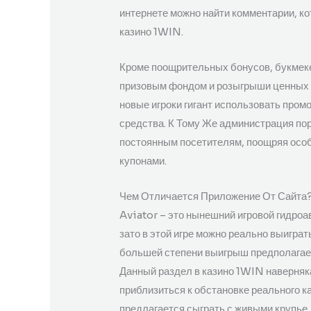
интернете можно найти комментарии, к
казино 1WIN.
Кроме поощрительных бонусов, букмек
призовым фондом и розыгрыши ценных по
новые игроки гигант использовать про
средства. К Тому Же администрация по
постоянным посетителям, поощряя особ
купонами.
Чем Отличается Приложение От Сайта
Aviator – это нынешний игровой гидроа
зато в этой игре можно реально выиграть
большей степени выигрыш предполагает
Данный раздел в казино 1WIN наверняка
приблизиться к обстановке реального к
предлагается сыграть с живыми крупье.