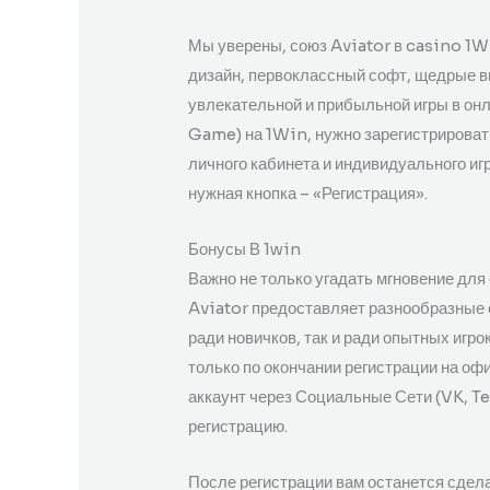
Мы уверены, союз Aviator в casino 1W
дизайн, первоклассный софт, щедрые в
увлекательной и прибыльной игры в онл
Game) на 1Win, нужно зарегистрироват
личного кабинета и индивидуального игр
нужная кнопка – «Регистрация».
Бонусы В 1win
Важно не только угадать мгновение для 
Aviator предоставляет разнообразные о
ради новичков, так и ради опытных игро
только по окончании регистрации на о
аккаунт через Социальные Сети (VK, Te
регистрацию.
После регистрации вам останется сдела