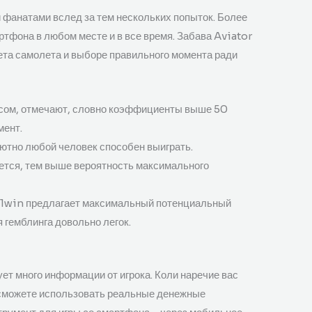
 фанатами вслед за тем нескольких попыток. Более
артфона в любом месте и в все время. Забава Aviator
ета самолета и выборе правильного момента ради
ссом, отмечают, словно коэффициенты выше 50
мент.
ютно любой человек способен выиграть.
ется, тем выше вероятность максимального
ор 1win предлагает максимальный потенциальный
гемблинга довольно легок.
ует много информации от игрока. Коли наречие вас
ы сможете использовать реальные денежные