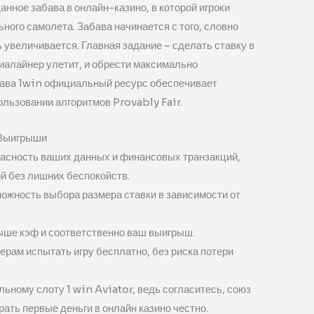
анное забава в онлайн-казино, в которой игроки
ного самолета. Забава начинается с того, словно
 увеличивается. Главная задание – сделать ставку в
иалайнер улетит, и обрести максимально
бава 1win официальный ресурс обеспечивает
льзовании алгоритмов Provably Fair.
 Выигрыши
асность ваших данных и финансовых транзакций,
й без лишних беспокойств.
ожность выбора размера ставки в зависимости от
ыше кэф и соответственно ваш выигрыш.
ерам испытать игру бесплатно, без риска потери
ьному слоту 1 win Aviator, ведь согласитесь, союз
рать первые деньги в онлайн казино честно.