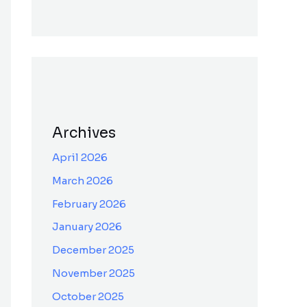
Archives
April 2026
March 2026
February 2026
January 2026
December 2025
November 2025
October 2025