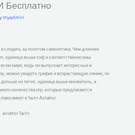
И Бесплатно
By
myadmin
 и следить за полетом самолетика. Чем длиннее
ит, единица выше кэф и соответственно ваш
 всем мире, ведь он выпускает интересные и
ру, можно увидеть график и возрастающую линию, по
 дольше он летит, единица выше множитель, а
много количества игр, которые предлагаются
лава имеет в 1win Aviator.