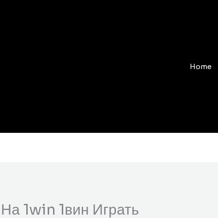
Home
На 1win 1вин Играть