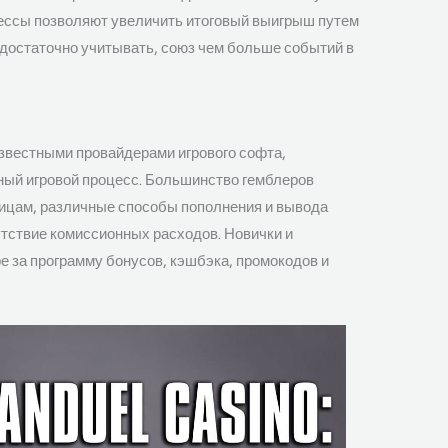
рессы позволяют увеличить итоговый выигрыш путем
достаточно учитывать, союз чем больше событий в
известными провайдерами игрового софта,
ый игровой процесс. Большинство гемблеров
ницам, различные способы пополнения и вывода
утствие комиссионных расходов. Новички и
е за программу бонусов, кэшбэка, промокодов и