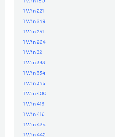
1 Win 180
1 Win 221
1 Win 249
1 Win 251
1 Win 264
1 Win 32
1 Win 333
1 Win 334
1 Win 345
1 Win 400
1 Win 413
1 Win 416
1 Win 434
1 Win 442