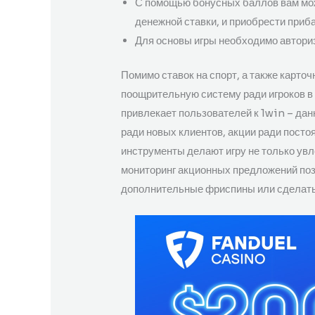
С помощью бонусных баллов вам мож
денежной ставки, и приобрести прибав
Для основы игры необходимо авториз
Помимо ставок на спорт, а также карто
поощрительную систему ради игроков в
привлекает пользователей к 1win – да
ради новых клиентов, акции ради посто
инструменты делают игру не только увл
мониторинг акционных предложений поз
дополнительные фриспины или сделать