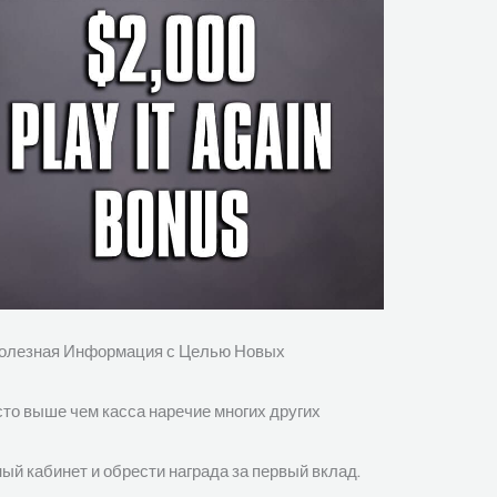
 Полезная Информация с Целью Новых
т͏о выше чем касс͏а наречие многих ͏других
ный кабинет и обрести награда за первый вклад.