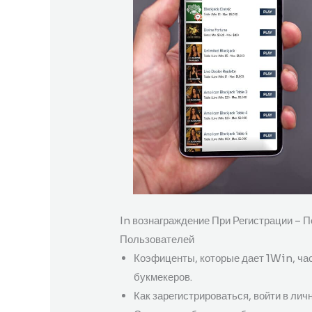
In вознаграждение При Регистрации –
Пользователей
Коэфиц͏енты,͏ которые дает 1Win, час
букмекеров.
Как зарегистрироваться, войти в лич