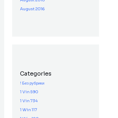
August 2016
Categories
! Без рубрики
1 Vin 590
1 Vin 734
1 Win 117