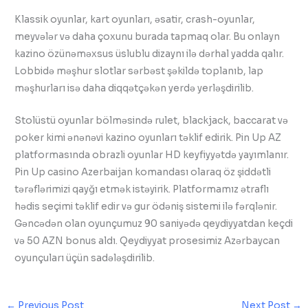
Klassik oyunlar, kart oyunları, əsatir, crash-oyunlar,
meyvələr və daha çoxunu burada tapmaq olar. Bu onlayn
kazino özünəməxsus üslublu dizaynı ilə dərhal yadda qalır.
Lobbidə məşhur slotlar sərbəst şəkildə toplanıb, lap
məşhurları isə daha diqqətçəkən yerdə yerləşdirilib.
Stolüstü oyunlar bölməsində rulet, blackjack, baccarat və
poker kimi ənənəvi kazino oyunları təklif edirik. Pin Up AZ
platformasında obrazli oyunlar HD keyfiyyətdə yayımlanır.
Pin Up casino Azerbaijan komandası olaraq öz şiddətli
tərəflərimizi qayğı etmək istəyirik. Platformamız ətraflı
hədis seçimi təklif edir və gur ödəniş sistemi ilə fərqlənir.
Gəncədən olan oyunçumuz 90 saniyədə qeydiyyatdan keçdi
və 50 AZN bonus aldı. Qeydiyyat prosesimiz Azərbaycan
oyunçuları üçün sadələşdirilib.
←
Previous Post
Next Post
→