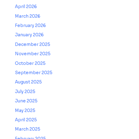
April 2026
March 2026
February 2026
January 2026
December 2025
November 2025
October 2025
September 2025
August 2025
July 2025
June 2025
May 2025
April 2025
March 2025
February 2025