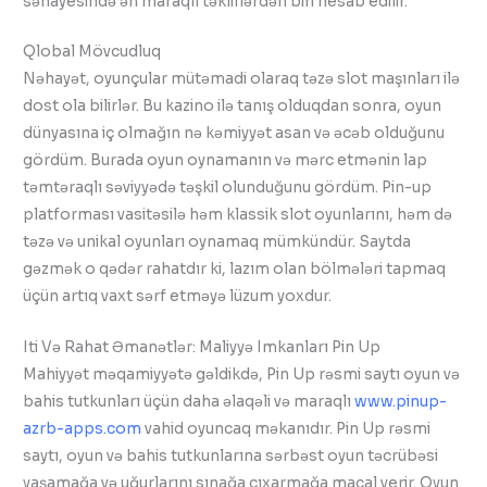
sənayesində ən maraqlı təkliflərdən biri hesab edilir.
Qlobal Mövcudluq
Nəhayət, oyunçular mütəmadi olaraq təzə slot maşınları ilə
dost ola bilirlər. Bu kazino ilə tanış olduqdan sonra, oyun
dünyasına iç olmağın nə kəmiyyət asan və əcəb olduğunu
gördüm. Burada oyun oynamanın və mərc etmənin lap
təmtəraqlı səviyyədə təşkil olunduğunu gördüm. Pin-up
platforması vasitəsilə həm klassik slot oyunlarını, həm də
təzə və unikal oyunları oynamaq mümkündür. Saytda
gəzmək o qədər rahatdır ki, lazım olan bölmələri tapmaq
üçün artıq vaxt sərf etməyə lüzum yoxdur.
Iti Və Rahat Əmanətlər: Maliyyə Imkanları Pin Up
Mahiyyət məqamiyyətə gəldikdə, Pin Up rəsmi saytı oyun və
bahis tutkunları üçün daha əlaqəli və maraqlı
www.pinup-
azrb-apps.com
vahid oyuncaq məkanıdır. Pin Up rəsmi
saytı, oyun və bahis tutkunlarına sərbəst oyun təcrübəsi
yaşamağa və uğurlarını sınağa çıxarmağa macal verir. Oyun