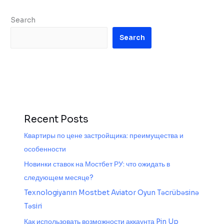
Search
Search
Recent Posts
Квартиры по цене застройщика: преимущества и
особенности
Новинки ставок на Мостбет РУ: что ожидать в
следующем месяце?
Texnologiyanın Mostbet Aviator Oyun Təcrübəsinə
Təsiri
Как использовать возможности аккаунта Pin Up