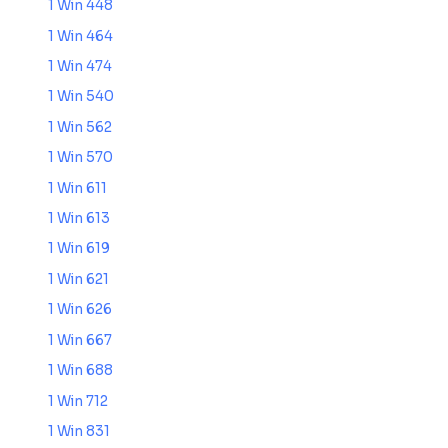
1 Win 448
1 Win 464
1 Win 474
1 Win 540
1 Win 562
1 Win 570
1 Win 611
1 Win 613
1 Win 619
1 Win 621
1 Win 626
1 Win 667
1 Win 688
1 Win 712
1 Win 831