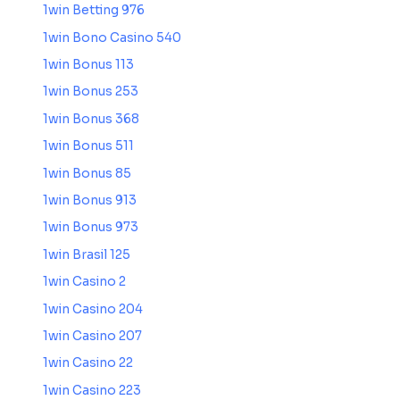
1win Betting 976
1win Bono Casino 540
1win Bonus 113
1win Bonus 253
1win Bonus 368
1win Bonus 511
1win Bonus 85
1win Bonus 913
1win Bonus 973
1win Brasil 125
1win Casino 2
1win Casino 204
1win Casino 207
1win Casino 22
1win Casino 223