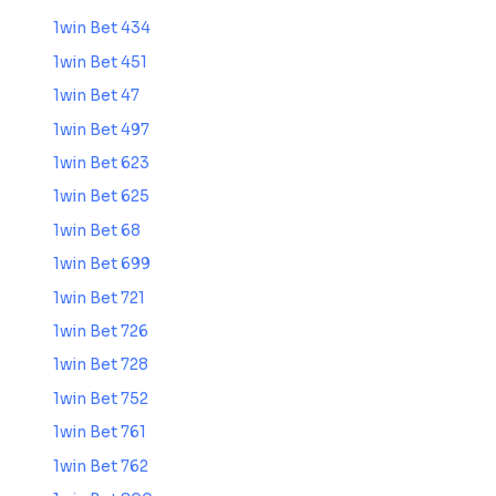
1win Bet 434
1win Bet 451
1win Bet 47
1win Bet 497
1win Bet 623
1win Bet 625
1win Bet 68
1win Bet 699
1win Bet 721
1win Bet 726
1win Bet 728
1win Bet 752
1win Bet 761
1win Bet 762