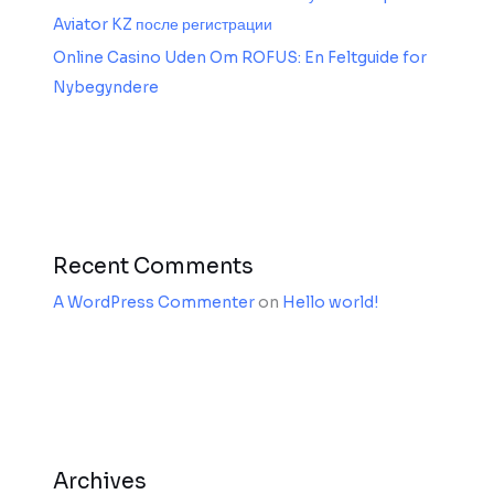
Aviator KZ после регистрации
Online Casino Uden Om ROFUS: En Feltguide for
Nybegyndere
Recent Comments
A WordPress Commenter
on
Hello world!
Archives