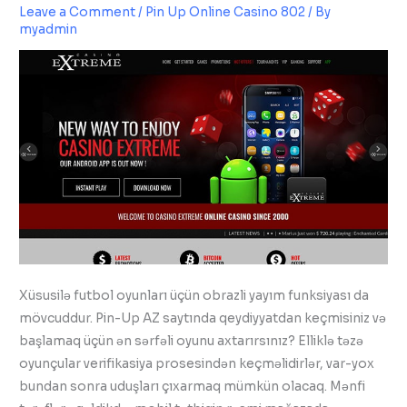
Leave a Comment
/
Pin Up Online Casino 802
/ By
myadmin
Xüsusilə futbol oyunları üçün obrazli yayım funksiyası da
mövcuddur. Pin-Up AZ saytında qeydiyyatdan keçmisiniz və
başlamaq üçün ən sərfəli oyunu axtarırsınız? Elliklə təzə
oyunçular verifikasiya prosesindən keçməlidirlər, var-yox
bundan sonra uduşları çıxarmaq mümkün olacaq. Mənfi