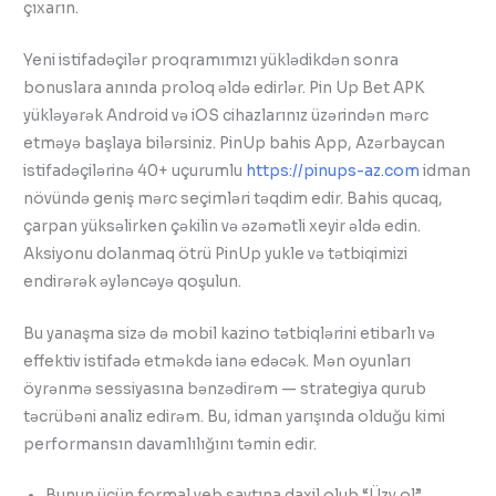
çıxarın.
Yeni istifadəçilər proqramımızı yüklədikdən sonra
bonuslara anında proloq əldə edirlər. Pin Up Bet APK
yükləyərək Android və iOS cihazlarınız üzərindən mərc
etməyə başlaya bilərsiniz. PinUp bahis App, Azərbaycan
istifadəçilərinə 40+ uçurumlu
https://pinups-az.com
idman
növündə geniş mərc seçimləri təqdim edir. Bahis qucaq,
çarpan yüksəlirken çəkilin və əzəmətli xeyir əldə edin.
Aksiyonu dolanmaq ötrü PinUp yukle və tətbiqimizi
endirərək əyləncəyə qoşulun.
Bu yanaşma sizə də mobil kazino tətbiqlərini etibarlı və
effektiv istifadə etməkdə ianə edəcək. Mən oyunları
öyrənmə sessiyasına bənzədirəm — strategiya qurub
təcrübəni analiz edirəm. Bu, idman yarışında olduğu kimi
performansın davamlılığını təmin edir.
Bunun üçün formal veb saytına daxil olub “Üzv ol”