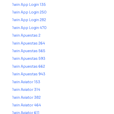
1win App Login 135
1win App Login 250
1win App Login 282
1win App Login 470
1win Apuestas 2
1win Apuestas 264
1win Apuestas 565
1win Apuestas 593
1win Apuestas 662
1win Apuestas 943
1win Aviator 153
1win Aviator 314
1win Aviator 382
1win Aviator 464
1win Aviator 611