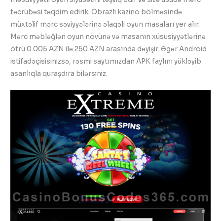
təcrübəsi təqdim edirik. Obrazli kazino bölməsində
müxtəlif mərc səviyyələrinə əlaqəli oyun masaları yer alır.
Mərc məbləğləri oyun növünə və masanın xüsusiyyətlərinə
ötrü 0.005 AZN ilə 250 AZN arasında dəyişir. Əgər Android
istifadəçisisinizsə, rəsmi saytımızdan APK faylını yükləyib
asanlıqla quraşdıra bilərsiniz.