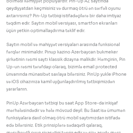
bölməsi kəmiyyət populyardır. Pin-Up AZ saytında
qeydiyyatdan keçmisiniz və durmaq ötrü ən sərfəli oyunu
axtarırsınız? Pin-Up tətbiqi istifadəçilərə bir daha imtiyaz
təqdim edir. Saytın mobil versiyası, smartfon ekranları
üçün yetkin optimallaşdırma təklif edir.
Saytın mobil və mahiyyət versiyaları arasında funksional
fərqlər minimaldır. Pinup kazino Azerbaycan bukmeker
şirkətinin rəsmi saytı klassik dizayna malikdir. Həmçinin, Pin
Up-un rəsmi tərəfdaşı olaraq, bizimlə email protected
ünvanında münasibət saxlaya bilərsiniz. PinUp yukle iPhone
və iOS cihazınıza kamil uyğunlaşdırılmış tətbiqimizdən
yararlanın.
PinUp Azərbaycan tətbiqi bu saat App Store-da inkişaf
mərhələsindədir və hələ mövcud deyil. Bu Saat isə ümumən
funksiyalara daxil olmaq ötrü mobil saytımızdan istifadə
edə bilərsiniz. Etik prinsiplərə sədaqətli qalaraq,
məsuliyyətli oyun siyasətini təşviq edir və sizə asudə mərc