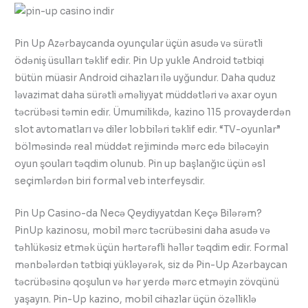
Pin Up Azərbaycanda oyunçular üçün asudə və sürətli
ödəniş üsulları təklif edir. Pin Up yukle Android tətbiqi
bütün müasir Android cihazları ilə uyğundur. Daha quduz
ləvazimat daha sürətli əməliyyat müddətləri və axar oyun
təcrübəsi təmin edir. Ümumilikdə, kazino 115 provayderdən
slot avtomatları və diler lobbiləri təklif edir. “TV-oyunlar”
bölməsində real müddət rejimində mərc edə biləcəyin
oyun şouları təqdim olunub. Pin up başlanğıc üçün əsl
seçimlərdən biri formal veb interfeysdir.
Pin Up Casino-da Necə Qeydiyyatdan Keçə Bilərəm?
PinUp kazinosu, mobil mərc təcrübəsini daha asudə və
təhlükəsiz etmək üçün hərtərəfli həllər təqdim edir. Formal
mənbələrdən tətbiqi yükləyərək, siz də Pin-Up Azərbaycan
təcrübəsinə qoşulun və hər yerdə mərc etməyin zövqünü
yaşayın. Pin-Up kazino, mobil cihazlar üçün özəlliklə