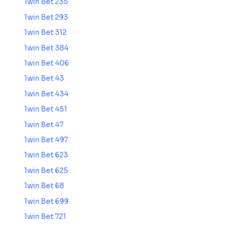
1win Bet 235
1win Bet 293
1win Bet 312
1win Bet 384
1win Bet 406
1win Bet 43
1win Bet 434
1win Bet 451
1win Bet 47
1win Bet 497
1win Bet 623
1win Bet 625
1win Bet 68
1win Bet 699
1win Bet 721