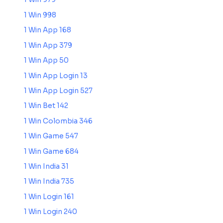
1 Win 998
1 Win App 168
1 Win App 379
1 Win App 50
1 Win App Login 13
1 Win App Login 527
1 Win Bet 142
1 Win Colombia 346
1 Win Game 547
1 Win Game 684
1 Win India 31
1 Win India 735
1 Win Login 161
1 Win Login 240