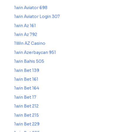
1win Aviator 698
1win Aviator Login 307
1win Az 161
1win Az 792
1Win AZ Casino
1win Azerbaycan 951
1win Bahis 505
1win Bet 139
1win Bet 161
1win Bet 164
1win Bet 17
1win Bet 212
1win Bet 215
1win Bet 229