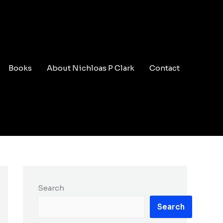
Books
About Nichloas P Clark
Contact
Search
Search