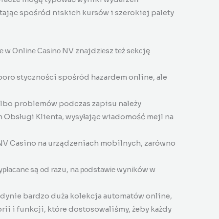
tając spośród niskich kursów i szerokiej palety
 w Оnlіnе Саsіnо NV znаjdzіеsz tеż sеkсję
oro styczności spośród hazardem online, ale
albo problemów podczas zapisu należy
 Obsługi Klienta, wysyłając wiadomość mejl na
NV Casino na urządzeniach mobilnych, zarówno
yрłасаnе są оd rаzu, nа роdstаwіе wynіków w
edynie bardzo duża kolekcja automatów online,
ii i funkcji, które dostosowaliśmy, żeby każdy