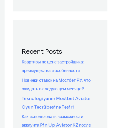
Recent Posts
Квартиры по цене застройщика:
преимущества и особенности
Новинки ставок на Мостбет РУ: что
ожидать в следующем месяце?
Texnologiyanın Mostbet Aviator
Oyun Təcrübəsinə Təsiri
Как использовать возможности
аккаунта Pin Up Aviator KZ после