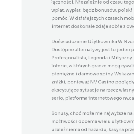
łączności. Niezależnie od czasu teg
wpłat, wypłat, bądź bonusów, polski 
pomóc. W dzisiejszych czasach mob
internet doskonale zdaje sobie z ow
Doświadczenie Użytkownika W Nvc
Dostępne alternatywy jest to jeden 
Profesjonalista, Legenda i Mityczny.
loterie, w których gracze mogą rywal
pieniężne i darmowe spiny. Wskazan
zniżki, ponieważ NV Casino poglądy
ekscytujące sytuacje na rzecz własn
serio, platforma internetowego nv.c
Bonusy, choć może nie najwyższe na 
możliwości docenia wielu użytkown
uzależnienia od hazardu, kasyna pr