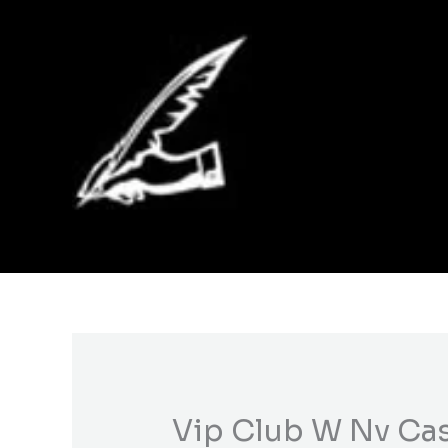
Skip
to
content
Vip Club W Nv Cas