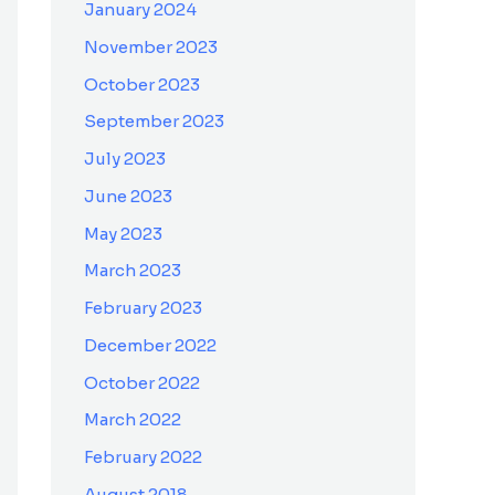
January 2024
November 2023
October 2023
September 2023
July 2023
June 2023
May 2023
March 2023
February 2023
December 2022
October 2022
March 2022
February 2022
August 2018