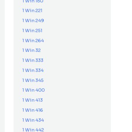
1 Win 180
1 Win 221
1 Win 249
1 Win 251
1 Win 264
1 Win 32
1 Win 333
1 Win 334
1 Win 345
1 Win 400
1 Win 413
1 Win 416
1 Win 434
1 Win 442