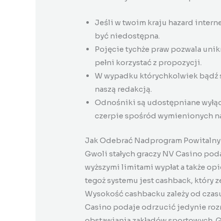
Jeśli w twoim kraju hazard inter
być niedostępna.
Pojęcie tychże praw pozwala unik
pełni korzystać z propozycji.
W wypadku którychkolwiek bądź sy
naszą redakcją.
Odnośniki są udostępniane wyłąc
czerpie spośród wymienionych na
Jak Odebrać Nadprogram Powitalny
Gwoli stałych graczy NV Casino pod
wyższymi limitami wypłat a także o
tegoż systemu jest cashback, który 
Wysokość cashbacku zależy od czasu
Casino podaje odrzucić jedynie roz
obstawiania zakładów sportowych. 