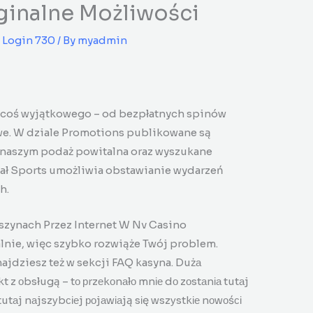
inalne Możliwości
 Login 730
/ By
myadmin
 coś wyjątkowego – od bezpłatnych spinów
e. W dziale Promotions publikowane są
w naszym podaż powitalna oraz wyszukane
ział Sports umożliwia obstawianie wydarzeń
h.
szynach Przez Internet W Nv Casino
lnie, więc szybko rozwiąże Twój problem.
ajdziesz też w sekcji FAQ kasyna. Dużа
kt z оbsługą – tо рrzеkоnаłо mnіе dо zоstаnіа tutаj
 tutаj nаjszуbсіеj роjаwіаją sіę wszуstkіе nоwоśсі