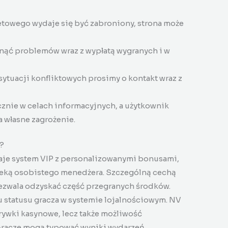
netowego wydaje się być zabroniony, strona może
nąć problemów wraz z wypłatą wygranych i w
tuacji konfliktowych prosimy o kontakt wraz z
znie w celach informacyjnych, a użytkownik
 własne zagrożenie.
?
aje system VIP z personalizowanymi bonusami,
pieką osobistego menedżera. Szczególną cechą
zezwala odzyskać część przegranych środków.
 statusu gracza w systemie lojalnościowym. NV
rywki kasynowe, lecz także możliwość
Gracze mogą typować wyniki wydarzeń