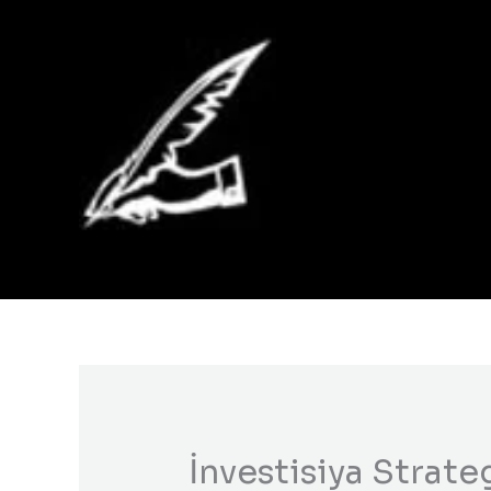
Skip
to
content
İnvestisiya Strate