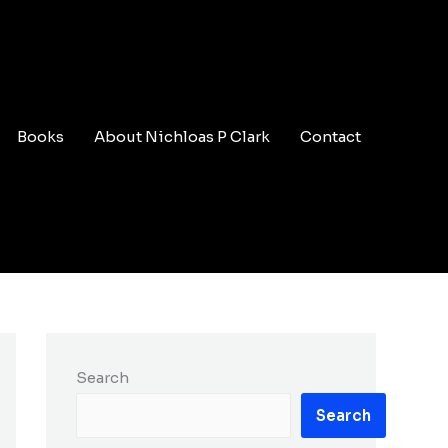
Books
About Nichloas P Clark
Contact
Search
Search