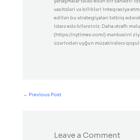
yanaşmalar tələb edən bir sahədir. 
vasitələri və bilikləri inteqrasiya et
edilən bu strategiyaları tətbiq edər
idarə edə bilərsiniz. Daha ətraflı m
(https://nytimes.com/) mənbəsini ziya
üzərindən uyğun müzakirələrə qoşu
←
Previous Post
Leave a Comment