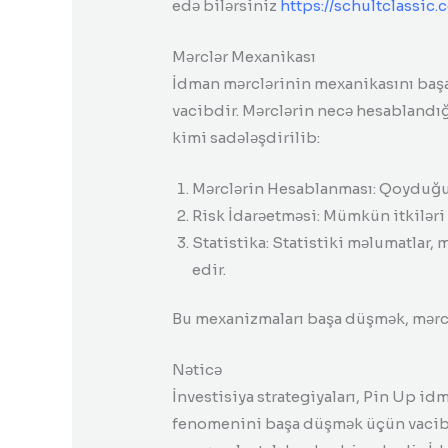
edə bilərsiniz
https://schultclassic.
Mərclər Mexanikası
İdman mərclərinin mexanikasını başa
vacibdir. Mərclərin necə hesablandığ
kimi sadələşdirilib:
Mərclərin Hesablanması: Qoyduğunu
Risk İdarəetməsi: Mümkün itkilər
Statistika: Statistiki məlumatlar
edir.
Bu mexanizmaları başa düşmək, mərclər
Nəticə
İnvestisiya strategiyaları, Pin Up id
fenomenini başa düşmək üçün vacibdir