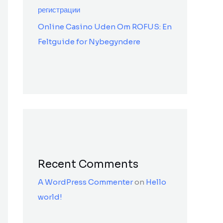
регистрации
Online Casino Uden Om ROFUS: En
Feltguide for Nybegyndere
Recent Comments
A WordPress Commenter
on
Hello
world!