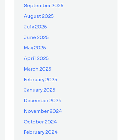
September 2025
August 2025
July 2025
June 2025
May 2025
April 2025
March 2025
February 2025
January 2025
December 2024
November 2024
October 2024
February 2024