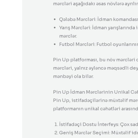
mərcləri aşağıdakı əsas növlərə ayrılır
Qələbə Mərcləri: İdman komandasın
Yarış Mərcləri: İdman yarışlarında
mərclər.
Futbol Mərcləri: Futbol oyunlarını
Pin Up platforması, bu növ mərcləri
mərcləri, yalnız əyləncə məqsədli dey
mənbəyi ola bilər.
Pin Up İdman Mərclərinin Unikal Cəh
Pin Up, istifadəçilərinə müxtəlif mə
platformanın unikal cəhətləri arasınd
İstifadəçi Dostu İnterfeys: Çox sad
Geniş Mərclər Seçimi: Müxtəlif idm