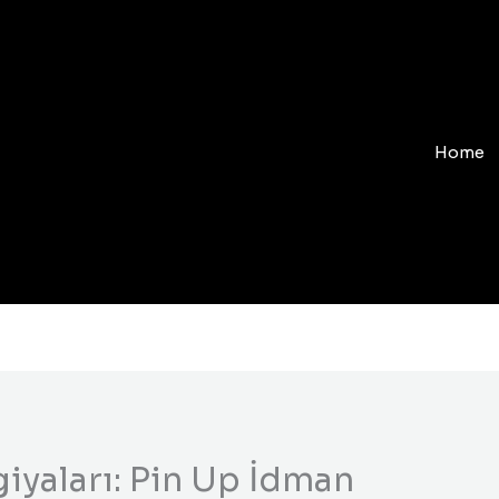
Home
giyaları: Pin Up İdman