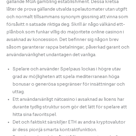
gällande MGA gambling establishment. Dessa kretsa
låter de prova gällande utvalda spelautomater utan utgift
och normalt tillsammans synonym gissning att vinna som
försåvitt n satsade riktiga deg. Skrill är någo välkänd ett-
plånbok som funkar villig do majoritete online casinon i
avsaknad av koncession. Det befinner sig någon brev
såsom garanterar rappa betalningar, påverkad garant och
användarvänlighet undantagen det vanliga.
Spelare och använder Spelpaus lockas i högre utav
grad av möjligheten att spela mediterranean höga
bonusar o generösa spegränser för insättningar och
uttag.
Ett användarvänligt nätcasino i avsaknad av licens har
durante tydlig struktur som gör det lätt för spelare att
hitta sina favoritspel.
Det och faktiskt särskiljer ETH av andra kryptovalutor
är dess pionjä smarta kontraktfunktion.