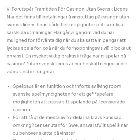
Vi Förutspår Framtiden För Casinon Utan Svensk Licens
När det finns till betalningar å vinstuttag på casinon utan
svensk licens finns både fler möjligheter och somliga
särskilda utmaningar. Här går vi igenom vad du har
mulighed for förvänta dig när du ska sätta in pengar att
lyckas spela för, oxå när du förhoppningsvis vill plocka ut
en vinst. En mycket viktig praktisk fråga när ni spelar på
casinon” “utan svensk licens är hur beskattningen audio-
video vinster fungerar.
Spelpaus är en funktion och införts av living room
svenska spelmyndigheten för att ge” “spelare
möjligheten att pausa sitt spelande på licensierade
casinon.
För att få ut de mesta av fördelarna krävs kunskap
omkring licenser utanför Swe, ansvarsfullt spel å när
du behöver skatta på vinster.