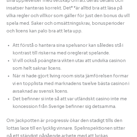
sina upplevelser med vetskap om att deras details och
insatser hanteras korrekt. Det” “är alltid bra att läsa på
vilka regler och villkor som gäller för just den bonus du vill
spela med. Saker och omsättningskrav, bonusperioder
och licens kan palo bra att leta upp.
Att förstå o hantera sina spelvanor kan således stå i
kontrast till riskerna med oreglerat spelande.
Vi vill också poängtera vikten utav att undvika casinon
som helt saknar licens.
När ni hade gjort living room sista jämförelsen formar
vi en topplista med marknadens twelve bästa casinon i
avsaknad av svensk licens.
Det befinner si inte så att var utländskt casino inte me
koncession från Sverige befinner sig detsamma.
Om jackpotten är progressiv ökar den stadigt tills den
lottas lace till en lycklig vinnare. Spelinspektionen sitter
på ett ständigt pågående arbete med att lyckas