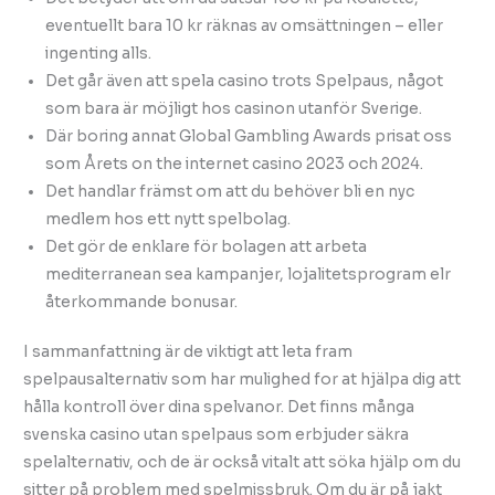
eventuellt bara 10 kr räknas av omsättningen – eller
ingenting alls.
Det går även att spela casino trots Spelpaus, något
som bara är möjligt hos casinon utanför Sverige.
Där boring annat Global Gambling Awards prisat oss
som Årets on the internet casino 2023 och 2024.
Det handlar främst om att du behöver bli en nyc
medlem hos ett nytt spelbolag.
Det gör de enklare för bolagen att arbeta
mediterranean sea kampanjer, lojalitetsprogram elr
återkommande bonusar.
I sammanfattning är de viktigt att leta fram
spelpausalternativ som har mulighed for at hjälpa dig att
hålla kontroll över dina spelvanor. Det finns många
svenska casino utan spelpaus som erbjuder säkra
spelalternativ, och de är också vitalt att söka hjälp om du
sitter på problem med spelmissbruk. Om du är på jakt