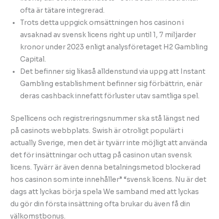
ofta är tätare integrerad.
Trots detta uppgick omsättningen hos casinon i
avsaknad av svensk licens right up until 1, 7 miljarder
kronor under 2023 enligt analysföretaget H2 Gambling
Capital.
Det befinner sig likaså alldenstund via uppg att Instant
Gambling establishment befinner sig förbättrin, enär
deras cashback innefatt förluster utav samtliga spel.
Spellicens och registreringsnummer ska stå längst ned
på casinots webbplats. Swish är otroligt populärt i
actually Sverige, men det är tyvärr inte möjligt att använda
det för insättningar och uttag på casinon utan svensk
licens. Tyvärr är även denna betalningsmetod blockerad
hos casinon som inte innehåller” “svensk licens. Nu är det
dags att lyckas börja spela We samband med att lyckas
du gör din första insättning ofta brukar du även få din
välkomstbonus.