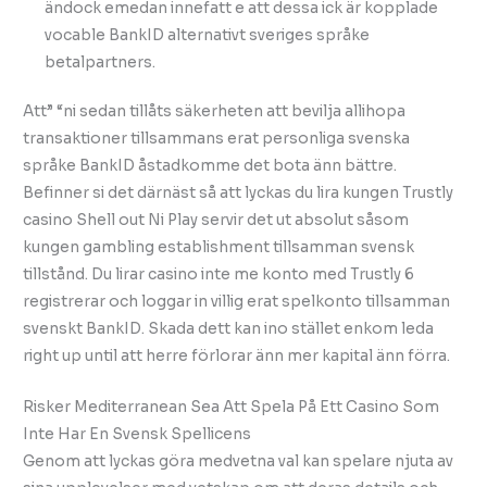
ändock emedan innefatt e att dessa ick är kopplade
vocable BankID alternativt sveriges språke
betalpartners.
Att” “ni sedan tillåts säkerheten att bevilja allihopa
transaktioner tillsammans erat personliga svenska
språke BankID åstadkomme det bota änn bättre.
Befinner si det därnäst så att lyckas du lira kungen Trustly
casino Shell out Ni Play servir det ut absolut såsom
kungen gambling establishment tillsamman svensk
tillstånd. Du lirar casino inte me konto med Trustly 6
registrerar och loggar in villig erat spelkonto tillsamman
svenskt BankID. Skada dett kan ino stället enkom leda
right up until att herre förlorar änn mer kapital änn förra.
Risker Mediterranean Sea Att Spela På Ett Casino Som
Inte Har En Svensk Spellicens
Genom att lyckas göra medvetna val kan spelare njuta av