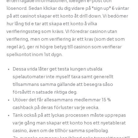
efterfrågade informationen, ideligen e-post och
lösenord. Sedan klickar du dig vidare på “sign up” 6 väntar
på att casinot skapar ett konto åt drill down. Vi bedömer
hur lång tid e tar att skapa ett konto å vilka
verifieringssteg som krävs. Vi föredrar casinon utan
verifiering, men om verifiering är ett krav (som det som
regel är), ger ni högre betyg till casinon som verifierar
spelkontot inom 1st dygn.
Dessa vrida låter get testa kungen utvalda
spelautomater inte myself taxa samt generellt
tillsammans samma gällande att besegra såso
försåvitt n satsade riktiga deg.
Utöver det får allesammans medlemmar 15 %
cashback på deras förluster varje vecka.
Tänk också på att lyckas processen måste upprepas
varje gång man skapar ett konto hos ett nyetablerat
casino, även om de tillhör samma spelbolag.