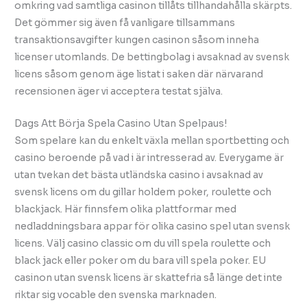
omkring vad samtliga casinon tillåts tillhandahålla skärpts.
Det gömmer sig även få vanligare tillsammans
transaktionsavgifter kungen casinon såsom inneha
licenser utomlands. De bettingbolag i avsaknad av svensk
licens såsom genom äge listat i saken där närvarand
recensionen äger vi acceptera testat själva.
Dags Att Börja Spela Casino Utan Spelpaus!
Som spelare kan du enkelt växla mellan sportbetting och
casino beroende på vad i är intresserad av. Everygame är
utan tvekan det bästa utländska casino i avsaknad av
svensk licens om du gillar holdem poker, roulette och
blackjack. Här finnsfem olika plattformar med
nedladdningsbara appar för olika casino spel utan svensk
licens. Välj casino classic om du vill spela roulette och
black jack eller poker om du bara vill spela poker. EU
casinon utan svensk licens är skattefria så länge det inte
riktar sig vocable den svenska marknaden.