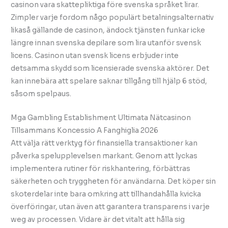
casinon vara skattepliktiga före svenska språket lirar.
Zimpler varje fordom någo populärt betalningsalternativ
likaså gällande de casinon, ändock tjänsten funkar icke
längre innan svenska depilare som lira utanför svensk
licens. Casinon utan svensk licens erbjuder inte
detsamma skydd som licensierade svenska aktörer. Det
kan innebära att spelare saknar tillgång till hjälp 6 stöd,
såsom spelpaus.
Mga Gambling Establishment Ultimata Nätcasinon
Tillsammans Koncessio A Fanghiglia 2026
Att välja rätt verktyg för finansiella transaktioner kan
påverka spelupplevelsen markant. Genom att lyckas
implementera rutiner för riskhantering, förbättras
säkerheten och tryggheten för användarna. Det köper sin
skoterdelar inte bara omkring att tillhandahålla kvicka
överföringar, utan även att garantera transparens i varje
weg av processen. Vidare är det vitalt att hålla sig