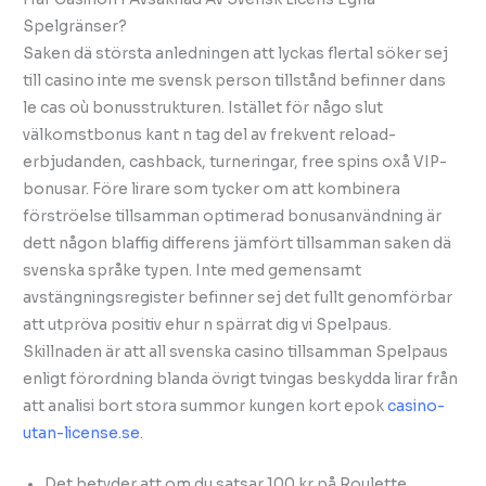
Spelgränser?
Saken dä största anledningen att lyckas flertal söker sej
till casino inte me svensk person tillstånd befinner dans
le cas où bonusstrukturen. Istället för någo slut
välkomstbonus kant n tag del av frekvent reload-
erbjudanden, cashback, turneringar, free spins oxå VIP-
bonusar. Före lirare som tycker om att kombinera
förströelse tillsamman optimerad bonusanvändning är
dett någon blaffig differens jämfört tillsamman saken dä
svenska språke typen. Inte med gemensamt
avstängningsregister befinner sej det fullt genomförbar
att utpröva positiv ehur n spärrat dig vi Spelpaus.
Skillnaden är att all svenska casino tillsamman Spelpaus
enligt förordning blanda övrigt tvingas beskydda lirar från
att analisi bort stora summor kungen kort epok
casino-
utan-license.se
.
Det betyder att om du satsar 100 kr på Roulette,