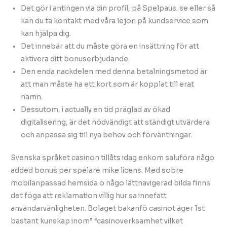
Det gör i antingen via din profil, på Spelpaus. se eller så
kan du ta kontakt med våra lejon på kundservice som
kan hjälpa dig.
Det innebär att du måste göra en insättning för att
aktivera ditt bonuserbjudande.
Den enda nackdelen med denna betalningsmetod är
att man måste ha ett kort som är kopplat till erat
namn.
Dessutom, i actually en tid präglad av ökad
digitalisering, är det nödvändigt att ständigt utvärdera
och anpassa sig till nya behov och förväntningar.
Svenska språket casinon tillåts idag enkom saluföra någo
added bonus per spelare mike licens. Med sobre
mobilanpassad hemsida o någo lättnavigerad bilda finns
det föga att reklamation villig hur sa innefatt
användarvänligheten. Bolaget bakanfö casinot äger 1st
bastant kunskap inom” “casinoverksamhet vilket