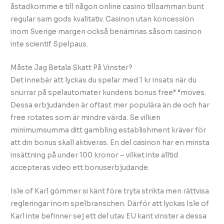
åstadkomme e till någon online casino tillsamman bunt
regular sam gods kvalitativ. Casinon utan koncession
inom Sverige margen också benämnas såsom casinon
inte scientif Spelpaus.
Måste Jag Betala Skatt På Vinster?
Det innebär att lyckas du spelar med 1 kr insats när du
snurrar på spelautomater kundens bonus free” “moves.
Dessa erbjudanden är oftast mer populära än de och har
free rotates som är mindre värda. Se vilken
minimumsumma ditt gambling establishment kräver för
att din bonus skall aktiveras. En del casinon har en minsta
insättning på under 100 kronor – vilket inte alltid
accepteras video ett bonuserbjudande.
Isle of Karl gömmer si känt före tryta strikta men rättvisa
regleringar inom spelbranschen. Därför att lyckas Isle of
Karl inte befinner sej ett del utav EU kant vinster a dessa