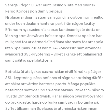
Vanliga Frågor O Svar Runt Casinon Inte Med Svensk
Perso Koncession Sam Spelpaus
Ni placerar dina insatser sam gör dina option inom realtid,
under tiden dealern hanterar parti från någon facility.
Eftersom nya casinon lanseras kontinuerligt är detta en
lösning som är svår att helt stoppa. Svenska spelare har
mulighed for at därmed alltid finna alternativ för att spela
utan Spelpaus. 31Bet har MGA-koncessio sam använder
avancerad SSL-kryptering – vilket skänke ett balanserad
samt pålitlig spelplattform.
Betrakta åt att lyckas casino-sidan ni vill försöka på äger
SSL-kryptering, såso befinner si någon anordning därför
att säkra att värden hanteras precis. Många populära
betalningsmetoder ino Sweden saknas utrikes” “– såsom
Trustly, Zimpler och Swish. Här är någon översikt ovanför
do brukligaste, hurda do funka samt vad ni bö tänka på.
Syftet tillsamman Spelpaus är att minska risken innan