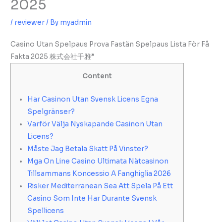
2025
/
reviewer
/ By
myadmin
Casino Utan Spelpaus Prova Fastän Spelpaus Lista För Få
Fakta 2025 株式会社千雅”
Content
Har Casinon Utan Svensk Licens Egna
Spelgränser?
Varför Välja Nyskapande Casinon Utan
Licens?
Måste Jag Betala Skatt På Vinster?
Mga On Line Casino Ultimata Nätcasinon
Tillsammans Koncessio A Fanghiglia 2026
Risker Mediterranean Sea Att Spela På Ett
Casino Som Inte Har Durante Svensk
Spellicens