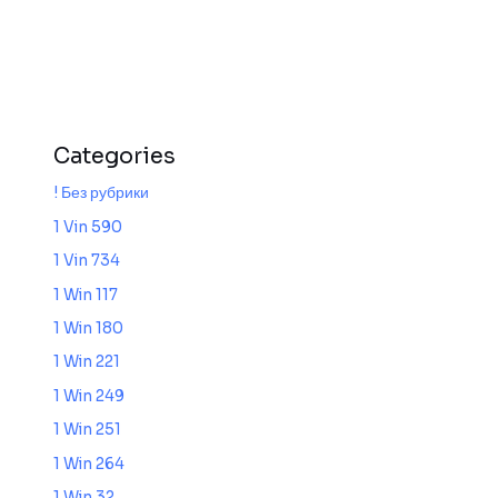
Categories
! Без рубрики
1 Vin 590
1 Vin 734
1 Win 117
1 Win 180
1 Win 221
1 Win 249
1 Win 251
1 Win 264
1 Win 32