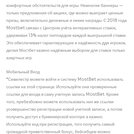
комфортные обстоятельств для игры. Немногие баннеры —
только предложения об акциях, где можно выиграет ценные
призы, включительно денежные и некие награды. С 2018 года
Mostbet связан с Центром учёта интерактивных ставок,
удерживая 13% налог пиппардом каждой выигрышной ставки.
Это обеспечивает гарантирующее и надёжность ддя игроков,
делая Мостбет казино надёжным выбором для ставок только
азартных игр.
Мобильный Вход
“Севилестр можете войти и систему MostBet использовать
ссылки на этой странице. Используйте они проверенные
ссылки для входа в саму учетную запись MostBet. Кроме
того, пребезбожно можете использовать них же ссылки
усовершенство регистрации новой учетной записи, а потом
получить доступ к букмекерской конторе а казино.
Используйте код при регистрации, того получить самый
громадной приветственный бонус, бейсибцем можно