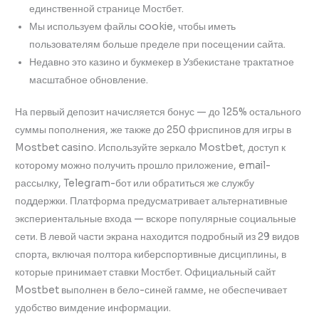
единственной странице Мостбет.
Мы используем файлы cookie, чтобы иметь
пользователям больше пределе при посещении сайта.
Недавно это казино и букмекер в Узбекистане трактатное
масштабное обновление.
На первый депозит начисляется бонус — до 125% остального
суммы пополнения, же также до 250 фриспинов для игры в
Mostbet casino. Используйте зеркало Mostbet, доступ к
которому можно получить прошло приложение, email-
рассылку, Telegram-бот или обратиться же службу
поддержки. Платформа предусматривает альтернативные
экспериентальные входа — вскоре популярные социальные
сети. В левой части экрана находится подробный из 29 видов
спорта, включая полтора киберспортивные дисциплины, в
которые принимает ставки Мостбет. Официальный сайт
Mostbet выполнен в бело-синей гамме, не обеспечивает
удобство вимдение информации.