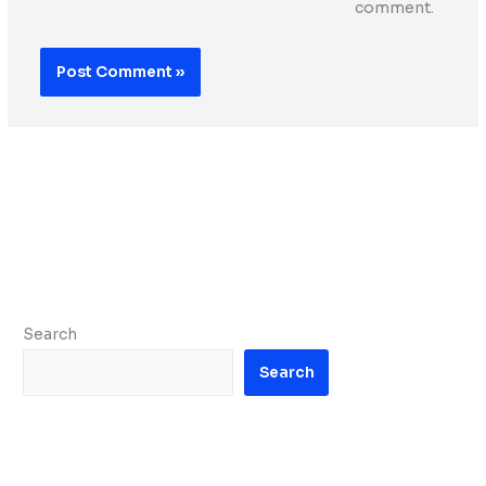
comment.
Search
Search