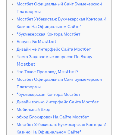
Мостбет Официальный Сайт Букмекерской
Платформы
Мостбет Узбекистан: Букмекерская Контора И
Казино На Официальном Сайте”
“букмекерская Контора Мостбет
Бонусы Бк Mostbet
Дизайн же Интерфейс Сайта Мостбет
Часто Задаваемые вопросов По Входу
Mostbet
Что Такое Промокод Mostbet?
Мостбет Официальный Сайт Букмекерской
Платформы
“букмекерская Контора Мостбет
Дизайн только Интерфейс Сайта Мостбет
Мобильный Вход
обход Блокировок На Сайте Мостбет
Мостбет Узбекистан: Букмекерская Контора И
Казино На Официальном Сайте”