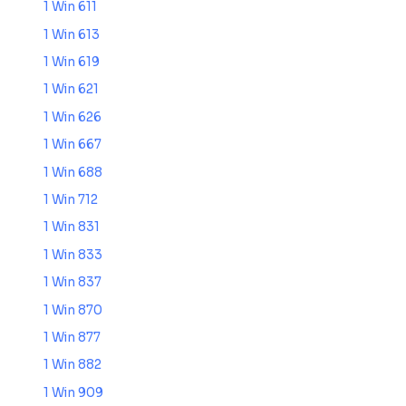
1 Win 611
1 Win 613
1 Win 619
1 Win 621
1 Win 626
1 Win 667
1 Win 688
1 Win 712
1 Win 831
1 Win 833
1 Win 837
1 Win 870
1 Win 877
1 Win 882
1 Win 909