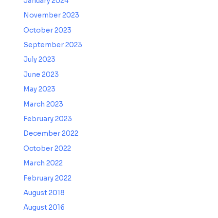
January 2024
November 2023
October 2023
September 2023
July 2023
June 2023
May 2023
March 2023
February 2023
December 2022
October 2022
March 2022
February 2022
August 2018
August 2016