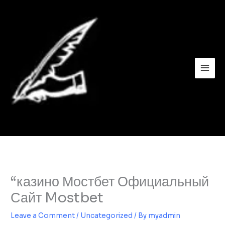
Skip
to
content
“казино Мостбет Официальный
Сайт Mostbet
Leave a Comment
/
Uncategorized
/ By
myadmin