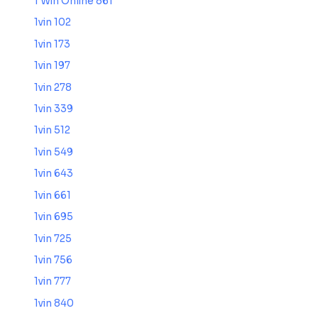
1 Win Online 861
1vin 102
1vin 173
1vin 197
1vin 278
1vin 339
1vin 512
1vin 549
1vin 643
1vin 661
1vin 695
1vin 725
1vin 756
1vin 777
1vin 840