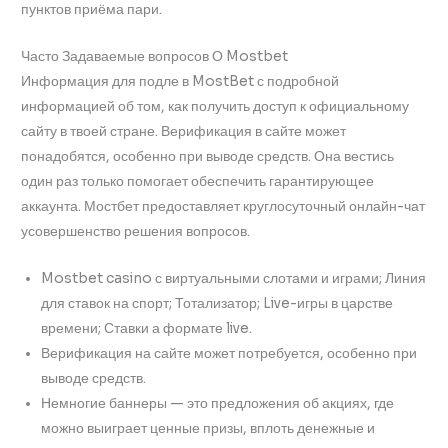
пунктов приёма пари.
Часто Задаваемые вопросов О Mostbet
Информация для подле в MostBet с подробной
информацией об том, как получить доступ к официальному
сайту в твоей стране. Верификация в сайте может
понадобятся, особенно при выводе средств. Она вестись
один раз только помогает обеспечить гарантирующее
аккаунта. Мостбет предоставляет круглосуточный онлайн-чат
усовершенство решения вопросов.
Mostbet casino с виртуальными слотами и играми; Линия
для ставок на спорт; Тотализатор; Live-игры в царстве
времени; Ставки а формате live.
Верификация на сайте может потребуется, особенно при
выводе средств.
Немногие баннеры — это предложения об акциях, где
можно выиграет ценные призы, вплоть денежные и