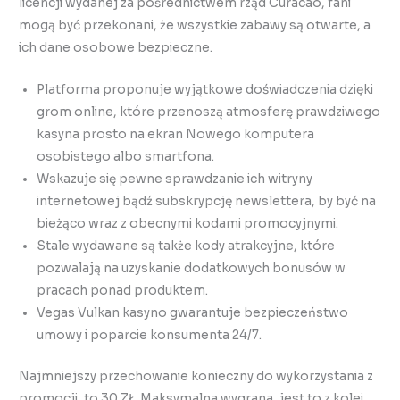
licencji wydanej za pośrednictwem rząd Curacao, fani
mogą być przekonani, że wszystkie zabawy są otwarte, a
ich dane osobowe bezpieczne.
Platforma proponuje wyjątkowe doświadczenia dzięki
grom online, które przenoszą atmosferę prawdziwego
kasyna prosto na ekran Nowego komputera
osobistego albo smartfona.
Wskazuje się pewne sprawdzanie ich witryny
internetowej bądź subskrypcję newslettera, by być na
bieżąco wraz z obecnymi kodami promocyjnymi.
Stale wydawane są także kody atrakcyjne, które
pozwalają na uzyskanie dodatkowych bonusów w
pracach ponad produktem.
Vegas Vulkan kasyno gwarantuje bezpieczeństwo
umowy i poparcie konsumenta 24/7.
Najmniejszy przechowanie konieczny do wykorzystania z
promocji, to 30 ZŁ. Maksymalna wygrana, jest to z kolei