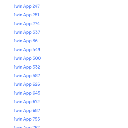
1win App 247
1win App 251
1win App 274
1win App 337
1win App 36
1win App 449
1win App 500
1win App 532
1win App 587
1win App 626
1win App 645
1win App 672
1win App 687
1win App 755
1win App 757