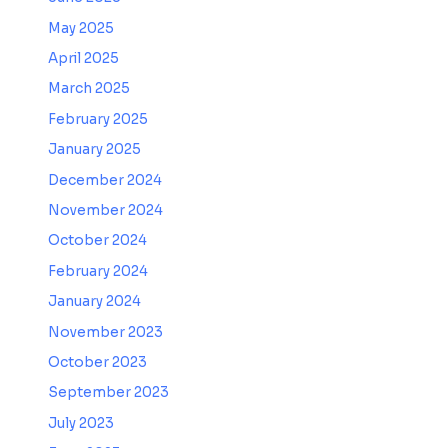
May 2025
April 2025
March 2025
February 2025
January 2025
December 2024
November 2024
October 2024
February 2024
January 2024
November 2023
October 2023
September 2023
July 2023