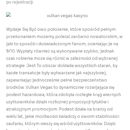
pо rеjеstrаcjі.
Wydaje Się Być owo położenie, które spośród pełnym
przekonaniem możemy polecić zarówno nowatorskim, w
jaki to sposób i doświadczonym fanom, oceniając je na
9/10. Wypłaty również są wykonywane szybko, jednak
czas robienia może się różnić w zależności od wybranej
strategie. Jest To obszar dokłada wszystkich starań, by
każde transakcje były wytwarzane jak najszybciej,
zapewniając jednocześnie pełne bezpieczeństwo
środków. Vulkan Vegas to dynamicznie rozwijająca się
podest hazardowa, która zdobyła rozległe krąg wiernych
użytkowników dzięki rozlicznej propozycji tytułów i
atrakcyjnym promocjom. Podest działa na branży od
wielu lat, jakie możliwości świadczy o swoim stabilności i
zaufaniu, którym cieszy się wśród użytkowników. Dzięki