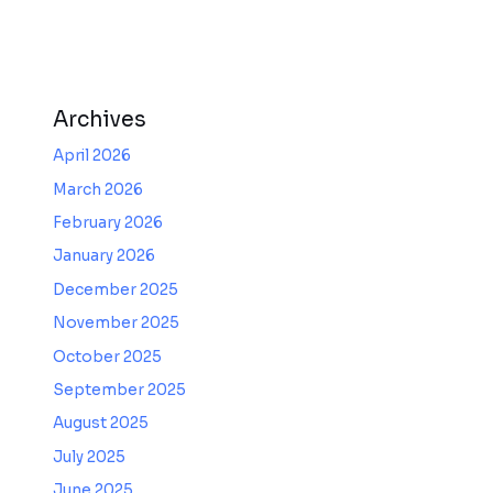
Archives
April 2026
March 2026
February 2026
January 2026
December 2025
November 2025
October 2025
September 2025
August 2025
July 2025
June 2025