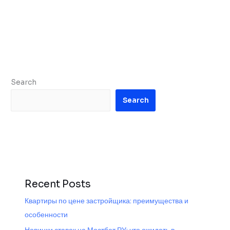
Search
Search
Recent Posts
Квартиры по цене застройщика: преимущества и
особенности