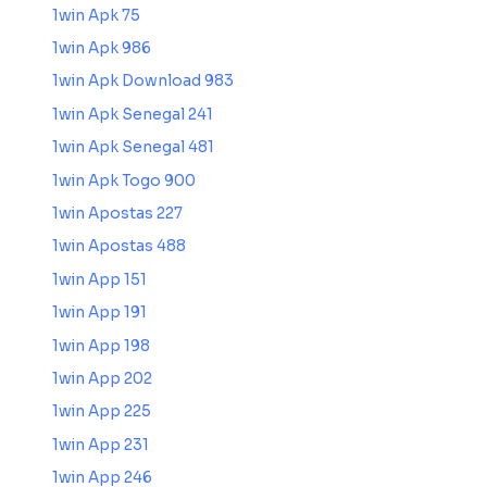
1win Apk 75
1win Apk 986
1win Apk Download 983
1win Apk Senegal 241
1win Apk Senegal 481
1win Apk Togo 900
1win Apostas 227
1win Apostas 488
1win App 151
1win App 191
1win App 198
1win App 202
1win App 225
1win App 231
1win App 246