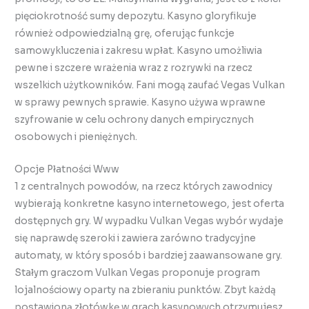
pięciokrotność sumy depozytu. Kasyno gloryfikuje
również odpowiedzialną grę, oferując funkcje
samowykluczenia i zakresu wpłat. Kasyno umożliwia
pewne i szczere wrażenia wraz z rozrywki na rzecz
wszelkich użytkowników. Fani mogą zaufać Vegas Vulkan
w sprawy pewnych sprawie. Kasyno używa wprawne
szyfrowanie w celu ochrony danych empirycznych
osobowych i pieniężnych.
Opcje Płatności Www
1 z centralnych powodów, na rzecz których zawodnicy
wybierają konkretne kasyno internetowego, jest oferta
dostępnych gry. W wypadku Vulkan Vegas wybór wydaje
się naprawdę szeroki i zawiera zarówno tradycyjne
automaty, w który sposób i bardziej zaawansowane gry.
Stałym graczom Vulkan Vegas proponuje program
lojalnościowy oparty na zbieraniu punktów. Zbyt każdą
postawioną złotówkę w grach kasynowych otrzymujesz