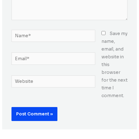
Name*
Save my
name,
email, and
Email*
website in
this
browser
Website
for the next
time I
comment.