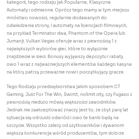
kategorii, tego rodzaju jak Popularne, Klasyczne
Automaty i odmienne. Oprócz tego mamy w tym miejscu
mnóstwo nowości, regularnie dodawanych do
odwiedzenia strony, i automaty na licencjach filmowych,
na przykład Terminator dwa, Phantom of the Opera lub
Jumanji. Vulkan Vegas oferuje wraz z pewnością 1 z
największych wyborów gier, które to wyłącznie
znajdziecie w sieci. Bonusy wyjąwszy depozytu i rabaty
owo 1 wraz z najważniejszych elementów każdego kasyna
na który patrzą przeważnie nowi i początkujący gracze.
Tego Rodzaju przedsiębiorstwa jakim sposobem CT
Gaming, Just For The Win, Swintt, nolimit city, czy Fugaso z
pewnością niedużo mówią większości zawodników.
Jednak nie zaakceptować znaczy jest to, że zbyt parę lat
sytuacja się odrzucić odwróci i owo te banki będą na
szczycie. Wszystko zależy od użytkowników i dywanom
większa konkurencja wśród producentów, tym dobrze