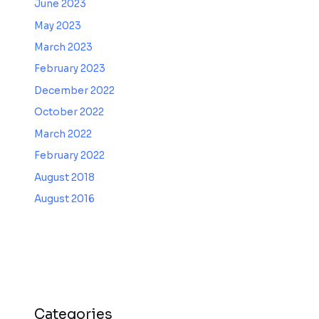
June 2023
May 2023
March 2023
February 2023
December 2022
October 2022
March 2022
February 2022
August 2018
August 2016
Categories