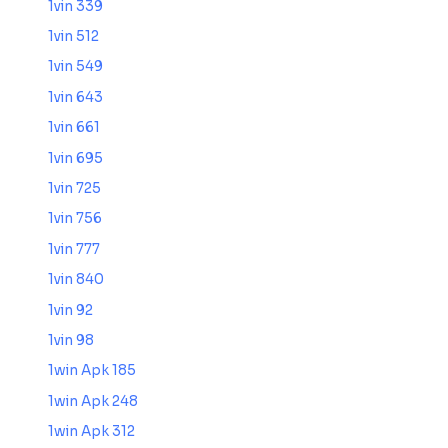
1vin 339
1vin 512
1vin 549
1vin 643
1vin 661
1vin 695
1vin 725
1vin 756
1vin 777
1vin 840
1vin 92
1vin 98
1win Apk 185
1win Apk 248
1win Apk 312