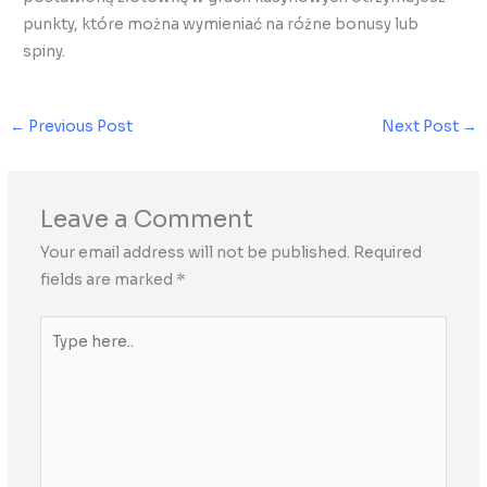
punkty, które można wymieniać na różne bonusy lub
spiny.
←
Previous Post
Next Post
→
Leave a Comment
Your email address will not be published.
Required
fields are marked
*
Type
here..