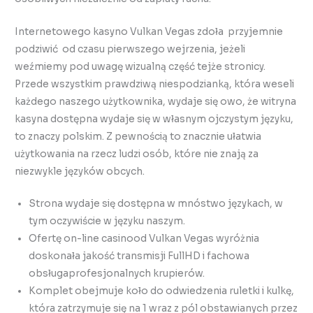
Internetowego kasyno Vulkan Vegas zdoła przyjemnie
podziwić od czasu pierwszego wejrzenia, jeżeli
weźmiemy pod uwagę wizualną część tejże stronicy.
Przede wszystkim prawdziwą niespodzianką, która weseli
każdego naszego użytkownika, wydaje się owo, że witryna
kasyna dostępna wydaje się w własnym ojczystym języku,
to znaczy polskim. Z pewnością to znacznie ułatwia
użytkowania na rzecz ludzi osób, które nie znają za
niezwykle języków obcych.
Strona wydaje się dostępna w mnóstwo językach, w
tym oczywiście w języku naszym.
Ofertę on-line casinood Vulkan Vegas wyróżnia
doskonała jakość transmisji FullHD i fachowa
obsługaprofesjonalnych krupierów.
Komplet obejmuje koło do odwiedzenia ruletki i kulkę,
która zatrzymuje się na 1 wraz z pól obstawianych przez