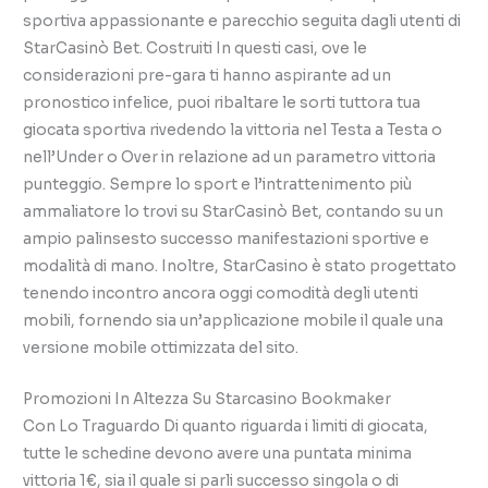
sportiva appassionante e parecchio seguita dagli utenti di
StarCasinò Bet. Costruiti In questi casi, ove le
considerazioni pre-gara ti hanno aspirante ad un
pronostico infelice, puoi ribaltare le sorti tuttora tua
giocata sportiva rivedendo la vittoria nel Testa a Testa o
nell’Under o Over in relazione ad un parametro vittoria
punteggio. Sempre lo sport e l’intrattenimento più
ammaliatore lo trovi su StarCasinò Bet, contando su un
ampio palinsesto successo manifestazioni sportive e
modalità di mano. Inoltre, StarCasino è stato progettato
tenendo incontro ancora oggi comodità degli utenti
mobili, fornendo sia un’applicazione mobile il quale una
versione mobile ottimizzata del sito.
Promozioni In Altezza Su Starcasino Bookmaker
Con Lo Traguardo Di quanto riguarda i limiti di giocata,
tutte le schedine devono avere una puntata minima
vittoria 1€, sia il quale si parli successo singola o di