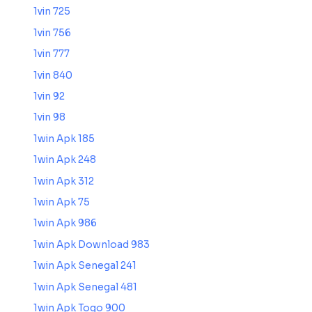
1vin 725
1vin 756
1vin 777
1vin 840
1vin 92
1vin 98
1win Apk 185
1win Apk 248
1win Apk 312
1win Apk 75
1win Apk 986
1win Apk Download 983
1win Apk Senegal 241
1win Apk Senegal 481
1win Apk Togo 900