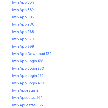
1win App 854
1win App 882
1win App 893
1win App 900
1win App 968
1win App 979
1win App 999
1win App Download 139
1win App Login 135
1win App Login 250
1win App Login 282
1win App Login 470
1win Apuestas 2
1win Apuestas 264
1win Apuestas 565