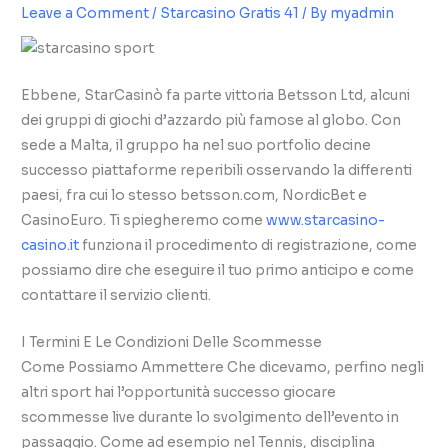
Leave a Comment
/
Starcasino Gratis 41
/ By
myadmin
Ebbene, StarCasinò fa parte vittoria Betsson Ltd, alcuni
dei gruppi di giochi d’azzardo più famose al globo. Con
sede a Malta, il gruppo ha nel suo portfolio decine
successo piattaforme reperibili osservando la differenti
paesi, fra cui lo stesso betsson.com, NordicBet e
CasinoEuro. Ti spiegheremo come
www.starcasino-
casino.it
funziona il procedimento di registrazione, come
possiamo dire che eseguire il tuo primo anticipo e come
contattare il servizio clienti.
I Termini E Le Condizioni Delle Scommesse
Come Possiamo Ammettere Che dicevamo, perfino negli
altri sport hai l’opportunità successo giocare
scommesse live durante lo svolgimento dell’evento in
passaggio. Come ad esempio nel Tennis, disciplina