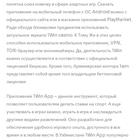
понятна союз новичку в сфере азартных игр. Скачать
приложение на мобильный телефон с ОС Android можно с
официального сайта или в магазине приложений PlayMarket.
Ради обхода блокировки предикатив использовать
актуальное зеркало 1Win casino. К Тому Же в этих целях
способен использоваться мобильное приложение, VPN,
TOR-браузер или анонимайзеры. Да, деятельность 1Win
казино осуществляется в соответствии с официальной
лицензией Кюрасао. Кроме того, букмекерская контора 1win
представляет собой кроме того владельцем беттинговой
лицензии.
Приложение 1Win App – данное инструмент, который
позволяет пользователям делать ставки на спорт. А еще
участвовать в играх казино, играть в игра и наслаждаться
другими видами развлечений. Оно разработано для
обеспечения удобного игрового опыта, доступного в все
время и в любом месте. В Узбекистане 1Win App популярно