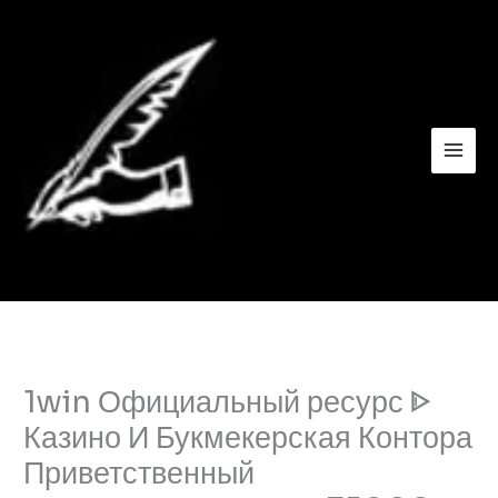
Skip
to
content
1win Официальный ресурс ᐈ
Казино И Букмекерская Контора
Приветственный