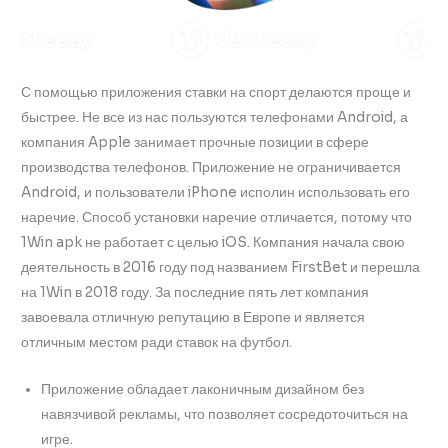
С помощью приложения ставки на спорт делаются проще и
быстрее. Не все из нас пользуются телефонами Android, а
компания Apple занимает прочные позиции в сфере
производства телефонов. Приложение не ограничивается
Android, и пользователи iPhone исполин использовать его
наречие. Способ установки наречие отличается, потому что
1Win apk не работает с целью iOS. Компания начала свою
деятельность в 2016 году под названием FirstBet и перешла
на 1Win в 2018 году. За последние пять лет компания
завоевала отличную репутацию в Европе и является
отличным местом ради ставок на футбол.
Приложение обладает лаконичным дизайном без
навязчивой рекламы, что позволяет сосредоточиться на
игре.