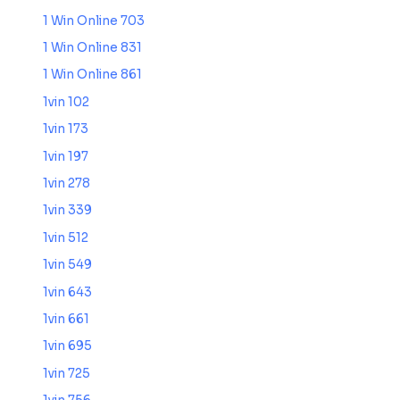
1 Win Online 703
1 Win Online 831
1 Win Online 861
1vin 102
1vin 173
1vin 197
1vin 278
1vin 339
1vin 512
1vin 549
1vin 643
1vin 661
1vin 695
1vin 725