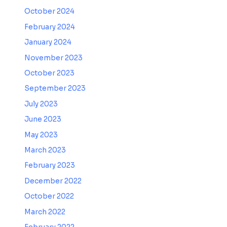
October 2024
February 2024
January 2024
November 2023
October 2023
September 2023
July 2023
June 2023
May 2023
March 2023
February 2023
December 2022
October 2022
March 2022