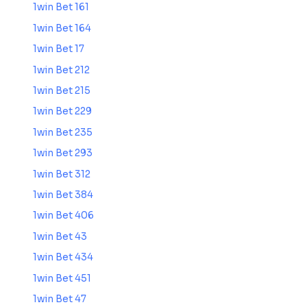
1win Bet 161
1win Bet 164
1win Bet 17
1win Bet 212
1win Bet 215
1win Bet 229
1win Bet 235
1win Bet 293
1win Bet 312
1win Bet 384
1win Bet 406
1win Bet 43
1win Bet 434
1win Bet 451
1win Bet 47