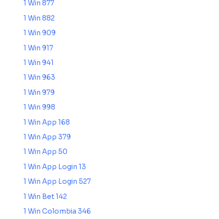
1 Win 877
1 Win 882
1 Win 909
1 Win 917
1 Win 941
1 Win 963
1 Win 979
1 Win 998
1 Win App 168
1 Win App 379
1 Win App 50
1 Win App Login 13
1 Win App Login 527
1 Win Bet 142
1 Win Colombia 346