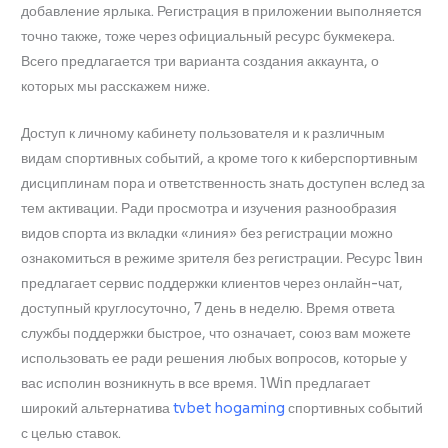
добавление ярлыка. Регистрация в приложении выполняется
точно также, тоже через официальный ресурс букмекера.
Всего предлагается три варианта создания аккаунта, о
которых мы расскажем ниже.
Доступ к личному кабинету пользователя и к различным
видам спортивных событий, а кроме того к киберспортивным
дисциплинам пора и ответственность знать доступен вслед за
тем активации. Ради просмотра и изучения разнообразия
видов спорта из вкладки «линия» без регистрации можно
ознакомиться в режиме зрителя без регистрации. Ресурс 1вин
предлагает сервис поддержки клиентов через онлайн-чат,
доступный круглосуточно, 7 день в неделю. Время ответа
службы поддержки быстрое, что означает, союз вам можете
использовать ее ради решения любых вопросов, которые у
вас исполин возникнуть в все время. 1Win предлагает
широкий альтернатива
tvbet hogaming
спортивных событий
с целью ставок.