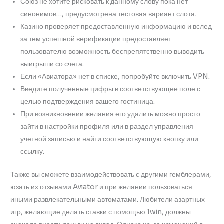
Союз не хотите рисковать к данному слову пока нет
синонимов…, предусмотрена тестовая вариант слота.
Казино проверяет предоставленную информацию и вслед
за тем успешной верификации предоставляет
пользователю возможность беспрепятственно выводить
выигрыши со счета.
Если «Авиатора» нет в списке, попробуйте включить VPN.
Введите полученные цифры в соответствующее поле с
целью подтверждения вашего гостиница.
При возникновении желания его удалить можно просто
зайти в настройки профиля или в раздел управления
учетной записью и найти соответствующую кнопку или
ссылку.
Также вы сможете взаимодействовать с другими гемблерами,
юзать их отзывами Aviator и при желании пользоваться
иными развлекательными автоматами. Любители азартных
игр, желающие делать ставки с помощью 1win, должны