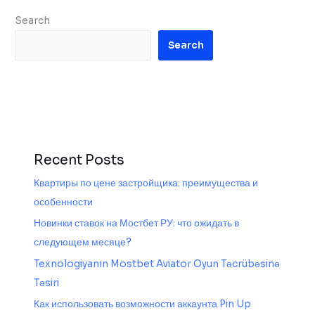
Search
Search
Recent Posts
Квартиры по цене застройщика: преимущества и
особенности
Новинки ставок на Мостбет РУ: что ожидать в
следующем месяце?
Texnologiyanın Mostbet Aviator Oyun Təcrübəsinə
Təsiri
Как использовать возможности аккаунта Pin Up