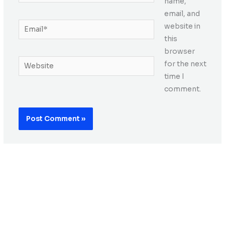
name,
email, and
Email*
website in
this
browser
Website
for the next
time I
comment.