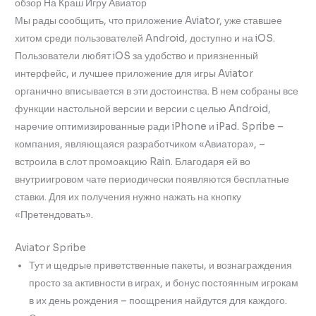
обзор На Краш Игру Авиатор
Мы рады сообщить, что приложение Aviator, уже ставшее
хитом среди пользователей Android, доступно и на iOS.
Пользователи любят iOS за удобство и приязненный
интерфейс, и лучшее приложение для игры Aviator
органично вписывается в эти достоинства. В нем собраны все
функции настольной версии и версии с целью Android,
наречие оптимизированные ради iPhone и iPad. Spribe –
компания, являющаяся разработчиком «Авиатора», –
встроила в слот промоакцию Rain. Благодаря ей во
внутриигровом чате периодически появляются бесплатные
ставки. Для их получения нужно нажать на кнопку
«Претендовать».
Aviator Spribe
Тут и щедрые приветственные пакеты, и вознаграждения
просто за активности в играх, и бонус постоянным игрокам
в их день рождения – поощрения найдутся для каждого.