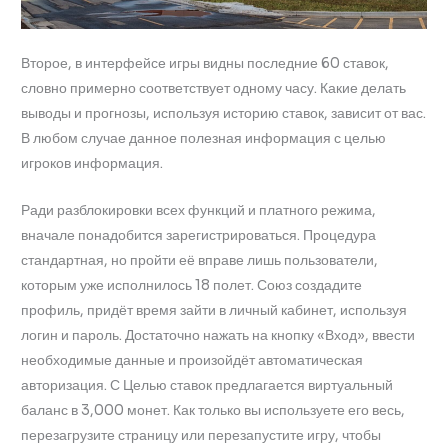
Второе, в интерфейсе игры видны последние 60 ставок,
словно примерно соответствует одному часу. Какие делать
выводы и прогнозы, используя историю ставок, зависит от вас.
В любом случае данное полезная информация с целью
игроков информация.
Ради разблокировки всех функций и платного режима,
вначале понадобится зарегистрироваться. Процедура
стандартная, но пройти её вправе лишь пользователи,
которым уже исполнилось 18 полет. Союз создадите
профиль, придёт время зайти в личный кабинет, используя
логин и пароль. Достаточно нажать на кнопку «Вход», ввести
необходимые данные и произойдёт автоматическая
авторизация. С Целью ставок предлагается виртуальный
баланс в 3,000 монет. Как только вы используете его весь,
перезагрузите страницу или перезапустите игру, чтобы