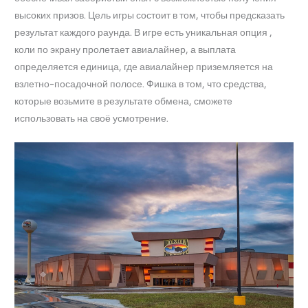
высоких призов. Цель игры состоит в том, чтобы предсказать
результат каждого раунда. В игре есть уникальная опция ,
коли по экрану пролетает авиалайнер, а выплата
определяется единица, где авиалайнер приземляется на
взлетно-посадочной полосе. Фишка в том, что средства,
которые возьмите в результате обмена, сможете
использовать на своё усмотрение.