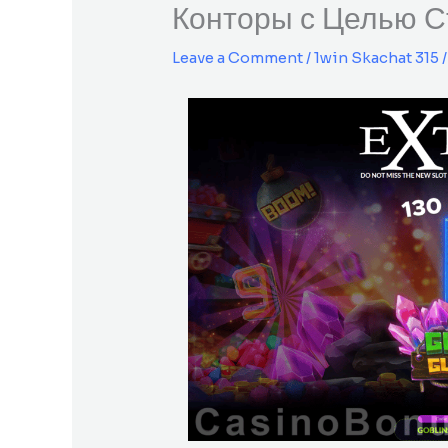
Конторы с Целью С
Leave a Comment
/
1win Skachat 315
/