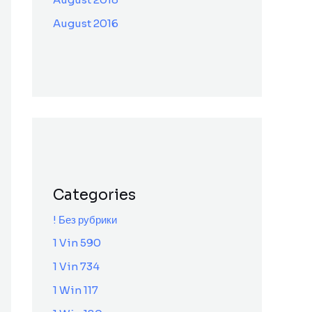
August 2016
Categories
! Без рубрики
1 Vin 590
1 Vin 734
1 Win 117