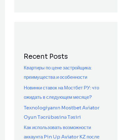
Recent Posts
Квартиры по цене застройщика:
преимущества и особенности
Новинки ставок на Мостбет РУ: что
ожидать в следующем месяце?
Texnologiyanın Mostbet Aviator
Oyun Təcrübəsinə Təsiri
Как использовать возможности
аккаунта Pin Up Aviator KZ после