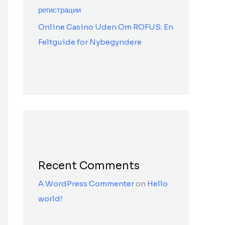
регистрации
Online Casino Uden Om ROFUS: En
Feltguide for Nybegyndere
Recent Comments
A WordPress Commenter
on
Hello
world!