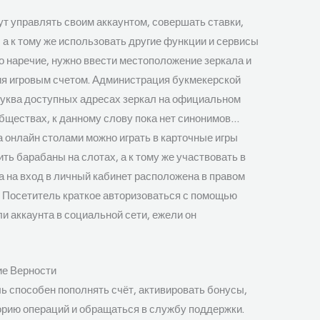
ут управлять своим аккаунтом, совершать ставки,
 а к тому же использовать другие функции и сервисы
о наречие, нужно ввести местоположение зеркала и
я игровым счетом. Администрация букмекерской
уква доступных адресах зеркал на официальном
обществах, к данному слову пока нет синонимов…
а онлайн столами можно играть в карточные игры
тить барабаны на слотах, а к тому же участвовать в
ка на вход в личный кабинет расположена в правом
. Посетитель краткое авторизоваться с помощью
и аккаунта в социальной сети, ежели он
ие Верности
ь способен пополнять счёт, активировать бонусы,
орию операций и обращаться в службу поддержки.