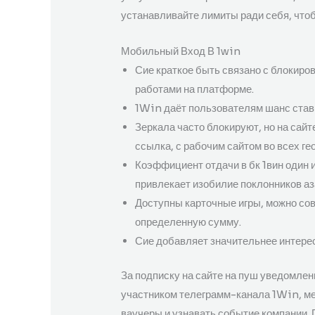
устанавливайте лимиты ради себя, что
Мобильный Вход В 1win
Сие краткое быть связано с блокиро
работами на платформе.
1Win даёт пользователям ш͏а͏нс ст͏ав͏
Зеркала часто блокируют, но на сай
ссылка, с рабочим сайтом во всех гео
Коэффициент отдачи в бк 1вин один 
привлекает изобилие поклонников аз
Доступны карточные игры, можно сов
определенную сумму.
Сие добав͏ляет значительнее интерес
За подписку на сайте на пуш уведомлен
участником телеграмм-канала 1Win, м
ваучеры и узнавать событие компании.