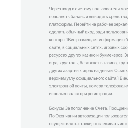
Через вход в систему пользователи мог
пополнять баланс и выводить средства,
платформы. Перейти на рабочее зеркал
сделать обычный вход ради пользовани
конторы 1Вин размещает информацию б
сайте, в социальных сетях, игровых со
ресурсах других казино и букмекеров. З
игра, хрусталь, блэк джек в казино, кру
других азартных играх на деньги. Ссыл
верхнем углу официального сайта 1 Вин
электронной почты, номера телефона ил
использовался при регистрации.
Бонусы За пополнение Счета: Поощрен
По Окончании авторизации пользовател
осуществлять ставки, отслеживать ист