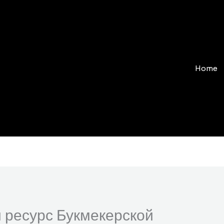
Home
ресурс Букмекерской