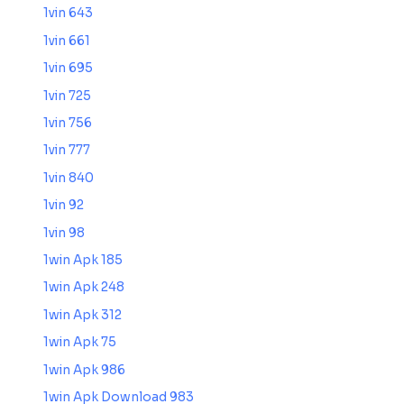
1vin 643
1vin 661
1vin 695
1vin 725
1vin 756
1vin 777
1vin 840
1vin 92
1vin 98
1win Apk 185
1win Apk 248
1win Apk 312
1win Apk 75
1win Apk 986
1win Apk Download 983