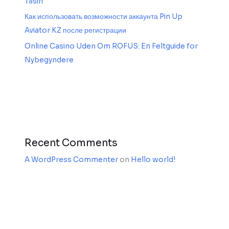
Təsiri
Как использовать возможности аккаунта Pin Up
Aviator KZ после регистрации
Online Casino Uden Om ROFUS: En Feltguide for
Nybegyndere
Recent Comments
A WordPress Commenter
on
Hello world!