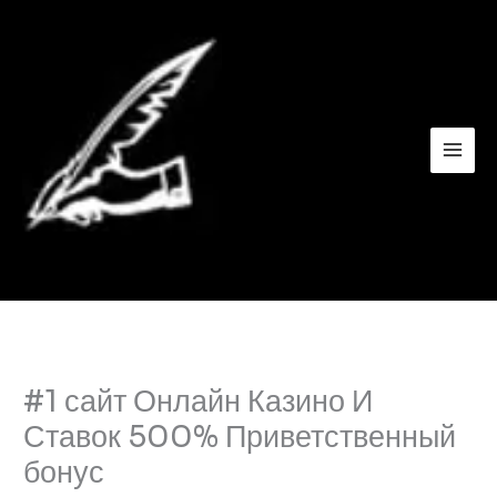
Skip
to
content
#1 сайт Онлайн Казино И
Ставок 500% Приветственный
бонус