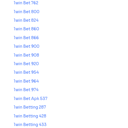
1win Bet 762
1win Bet 800
1win Bet 824
1win Bet 860
1win Bet 866
1win Bet 900
1win Bet 908
1win Bet 920
1win Bet 954
1win Bet 964
1win Bet 974
1win Bet Apk 537
1win Betting 287
1win Betting 428
1win Betting 433