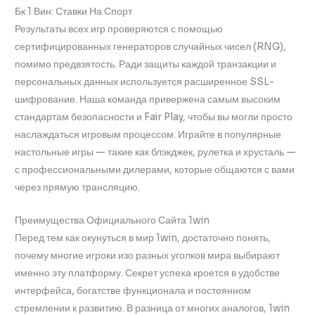
Бк 1 Вин: Ставки На Спорт
Результаты всех игр проверяются с помощью
сертифицированных генераторов случайных чисел (RNG),
помимо предвзятость. Ради защиты каждой транзакции и
персональных данных используется расширенное SSL-
шифрование. Наша команда привержена самым высоким
стандартам безопасности и Fair Play, чтобы вы могли просто
наслаждаться игровым процессом. Играйте в популярные
настольные игры — такие как блэкджек, рулетка и хрусталь —
с профессиональными дилерами, которые общаются с вами
через прямую трансляцию.
Преимущества Официального Сайта 1win
Перед тем как окунуться в мир 1win, достаточно понять,
почему многие игроки изо разных уголков мира выбирают
именно эту платформу. Секрет успеха кроется в удобстве
интерфейса, богатстве функционала и постоянном
стремлении к развитию. В разница от многих аналогов, 1win