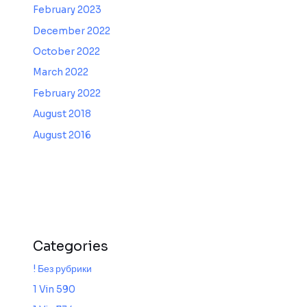
February 2023
December 2022
October 2022
March 2022
February 2022
August 2018
August 2016
Categories
! Без рубрики
1 Vin 590