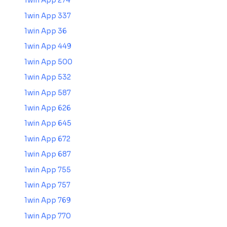
1win App 274
1win App 337
1win App 36
1win App 449
1win App 500
1win App 532
1win App 587
1win App 626
1win App 645
1win App 672
1win App 687
1win App 755
1win App 757
1win App 769
1win App 770