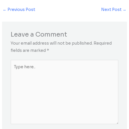
←
Previous Post
Next Post
→
Leave a Comment
Your email address will not be published.
Required
fields are marked
*
Type
here..