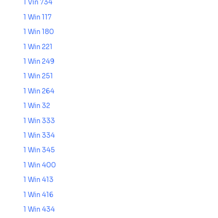
1 Vin 734
1 Win 117
1 Win 180
1 Win 221
1 Win 249
1 Win 251
1 Win 264
1 Win 32
1 Win 333
1 Win 334
1 Win 345
1 Win 400
1 Win 413
1 Win 416
1 Win 434