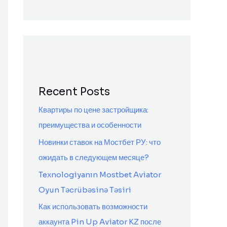
Recent Posts
Квартиры по цене застройщика:
преимущества и особенности
Новинки ставок на Мостбет РУ: что
ожидать в следующем месяце?
Texnologiyanın Mostbet Aviator
Oyun Təcrübəsinə Təsiri
Как использовать возможности
аккаунта Pin Up Aviator KZ после