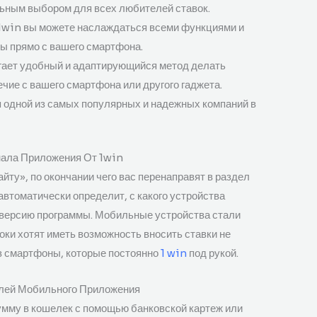
льным выбором для всех любителей ставок.
1win вы можете наслаждаться всеми функциями и
ы прямо с вашего смартфона.
гает удобный и адаптирующийся метод делать
речие с вашего смартфона или другого гаджета.
я одной из самых популярных и надежных компаний в
ала Приложения От 1win
айту», по окончании чего вас перенаправят в раздел
втоматически определит, с какого устройства
 версию программы. Мобильные устройства стали
ки хотят иметь возможность вносить ставки не
ез смартфоны, которые постоянно
1 win
под рукой.
лей Мобильного Приложения
умму в кошелек с помощью банковской картеж или