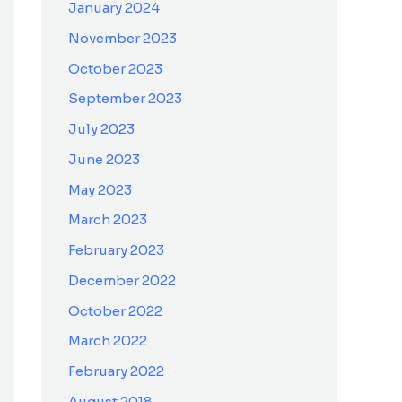
January 2024
November 2023
October 2023
September 2023
July 2023
June 2023
May 2023
March 2023
February 2023
December 2022
October 2022
March 2022
February 2022
August 2018