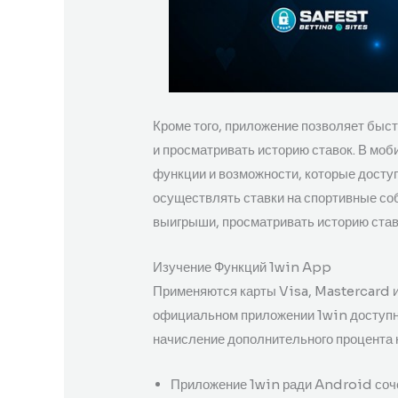
Кроме того, приложение позволяет быс
и просматривать историю ставок. В мо
функции и возможности, которые доступ
осуществлять ставки на спортивные соб
выигрыши, просматривать историю ставо
Изучение Функций 1win App
Применяются карты Visa, Mastercard и
официальном приложении 1win доступны
начисление дополнительного процента 
Приложение 1win ради Android соче