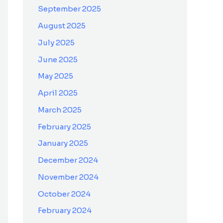
September 2025
August 2025
July 2025
June 2025
May 2025
April 2025
March 2025
February 2025
January 2025
December 2024
November 2024
October 2024
February 2024