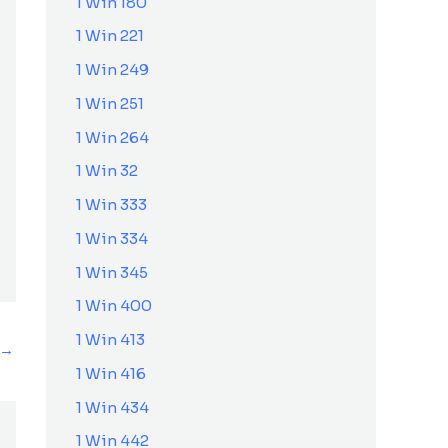
1 Win 180
1 Win 221
1 Win 249
1 Win 251
1 Win 264
1 Win 32
1 Win 333
1 Win 334
1 Win 345
1 Win 400
1 Win 413
→
1 Win 416
1 Win 434
1 Win 442