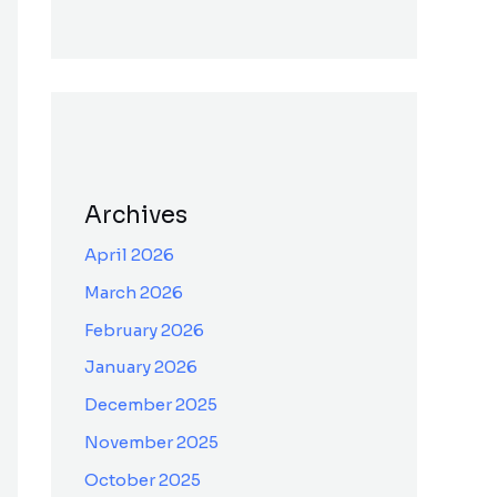
Archives
April 2026
March 2026
February 2026
January 2026
December 2025
November 2025
October 2025