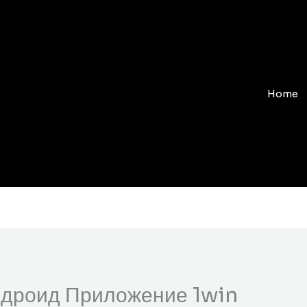
Home
ндроид Приложение 1win