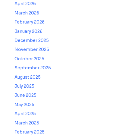
April 2026
March 2026
February 2026
January 2026
December 2025
November 2025
October 2025
September 2025
August 2025
July 2025
June 2025
May 2025
April 2025
March 2025
February 2025