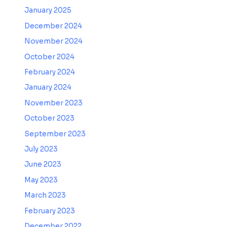
January 2025
December 2024
November 2024
October 2024
February 2024
January 2024
November 2023
October 2023
September 2023
July 2023
June 2023
May 2023
March 2023
February 2023
December 2022