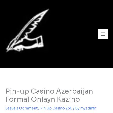
Skip
to
content
Pin-up Casino Azerbaijan
Formal Onlayn Kazino
Leave a Comment
/
Pin Up Casino 230
/ By
myadmin