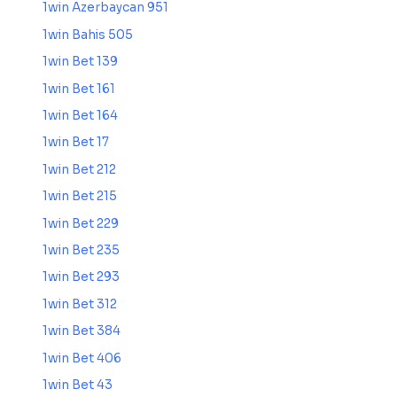
1win Azerbaycan 951
1win Bahis 505
1win Bet 139
1win Bet 161
1win Bet 164
1win Bet 17
1win Bet 212
1win Bet 215
1win Bet 229
1win Bet 235
1win Bet 293
1win Bet 312
1win Bet 384
1win Bet 406
1win Bet 43