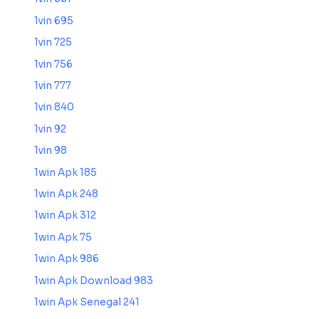
1vin 695
1vin 725
1vin 756
1vin 777
1vin 840
1vin 92
1vin 98
1win Apk 185
1win Apk 248
1win Apk 312
1win Apk 75
1win Apk 986
1win Apk Download 983
1win Apk Senegal 241