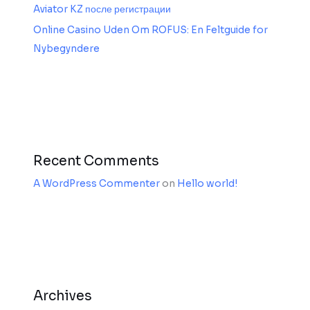
Aviator KZ после регистрации
Online Casino Uden Om ROFUS: En Feltguide for
Nybegyndere
Recent Comments
A WordPress Commenter
on
Hello world!
Archives