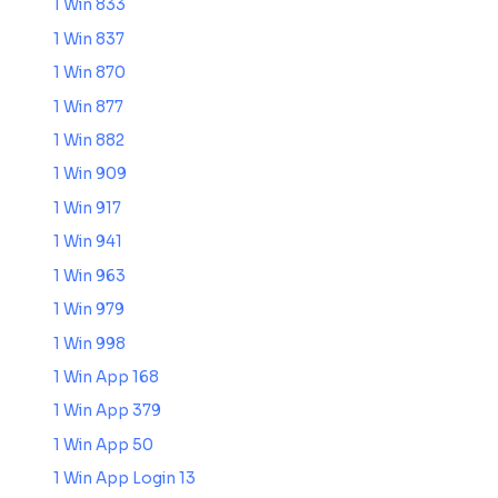
1 Win 833
1 Win 837
1 Win 870
1 Win 877
1 Win 882
1 Win 909
1 Win 917
1 Win 941
1 Win 963
1 Win 979
1 Win 998
1 Win App 168
1 Win App 379
1 Win App 50
1 Win App Login 13