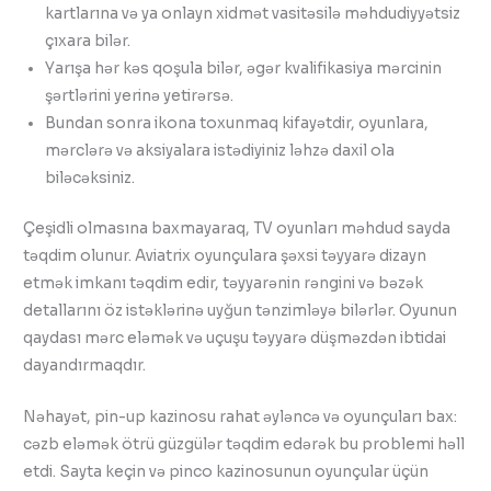
kartlarına və ya onlayn xidmət vasitəsilə məhdudiyyətsiz
çıxara bilər.
Yarışa hər kəs qoşula bilər, əgər kvalifikasiya mərcinin
şərtlərini yerinə yetirərsə.
Bundan sonra ikona toxunmaq kifayətdir, oyunlara,
mərclərə və aksiyalara istədiyiniz ləhzə daxil ola
biləcəksiniz.
Çeşidli olmasına baxmayaraq, TV oyunları məhdud sayda
təqdim olunur. Aviatrix oyunçulara şəxsi təyyarə dizayn
etmək imkanı təqdim edir, təyyarənin rəngini və bəzək
detallarını öz istəklərinə uyğun tənzimləyə bilərlər. Oyunun
qaydası mərc eləmək və uçuşu təyyarə düşməzdən ibtidai
dayandırmaqdır.
Nəhayət, pin-up kazinosu rahat əyləncə və oyunçuları bax:
cəzb eləmək ötrü güzgülər təqdim edərək bu problemi həll
etdi. Sayta keçin və pinco kazinosunun oyunçular üçün