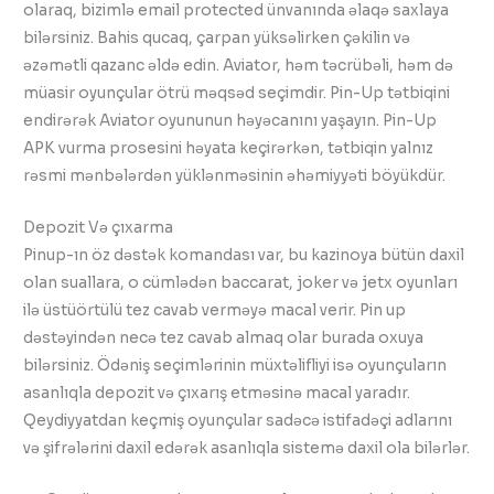
olaraq, bizimlə email protected ünvanında əlaqə saxlaya
bilərsiniz. Bahis qucaq, çarpan yüksəlirken çəkilin və
əzəmətli qazanc əldə edin. Aviator, həm təcrübəli, həm də
müasir oyunçular ötrü məqsəd seçimdir. Pin-Up tətbiqini
endirərək Aviator oyununun həyəcanını yaşayın. Pin-Up
APK vurma prosesini həyata keçirərkən, tətbiqin yalnız
rəsmi mənbələrdən yüklənməsinin əhəmiyyəti böyükdür.
Depozit Və çıxarma
Pinup-ın öz dəstək komandası var, bu kazinoya bütün daxil
olan suallara, o cümlədən baccarat, joker və jetx oyunları
ilə üstüörtülü tez cavab verməyə macal verir. Pin up
dəstəyindən necə tez cavab almaq olar burada oxuya
bilərsiniz. Ödəniş seçimlərinin müxtəlifliyi isə oyunçuların
asanlıqla depozit və çıxarış etməsinə macal yaradır.
Qeydiyyatdan keçmiş oyunçular sadəcə istifadəçi adlarını
və şifrələrini daxil edərək asanlıqla sistemə daxil ola bilərlər.