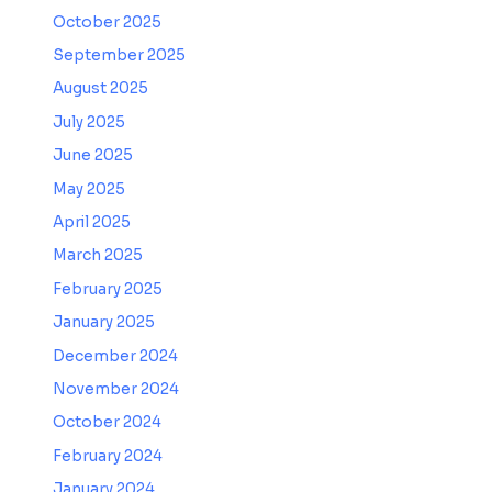
October 2025
September 2025
August 2025
July 2025
June 2025
May 2025
April 2025
March 2025
February 2025
January 2025
December 2024
November 2024
October 2024
February 2024
January 2024