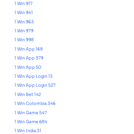
1 Win 917
1 Win 941
1 Win 963
1 Win 979
1 Win 998
1 Win App 168
1 Win App 379
1 Win App 50
1 Win App Login 13
1 Win App Login 527
1 Win Bet 142
1 Win Colombia 346
1 Win Game 547
1 Win Game 684
1 Win India 31