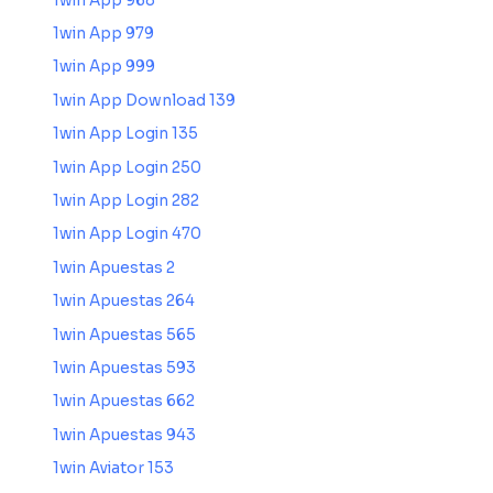
1win App 968
1win App 979
1win App 999
1win App Download 139
1win App Login 135
1win App Login 250
1win App Login 282
1win App Login 470
1win Apuestas 2
1win Apuestas 264
1win Apuestas 565
1win Apuestas 593
1win Apuestas 662
1win Apuestas 943
1win Aviator 153