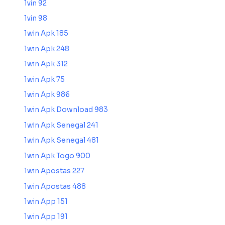
1vin 92
1vin 98
1win Apk 185
1win Apk 248
1win Apk 312
1win Apk 75
1win Apk 986
1win Apk Download 983
1win Apk Senegal 241
1win Apk Senegal 481
1win Apk Togo 900
1win Apostas 227
1win Apostas 488
1win App 151
1win App 191