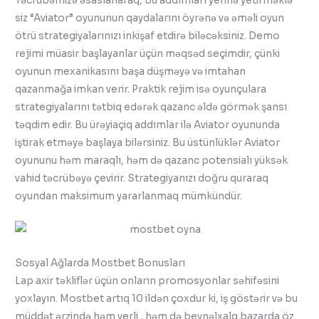
Təcrübəmizə əsaslanaraq, bu addımları yerinə yetirməklə
siz “Aviator” oyununun qaydalarını öyrənə və əməli oyun
ötrü strategiyalarınızı inkişaf etdirə biləcəksiniz. Demo
rejimi müasir başlayanlar üçün məqsəd seçimdir, çünki
oyunun mexanikasını başa düşməyə və imtahan
qazanmağa imkan verir. Praktik rejim isə oyunçulara
strategiyalarını tətbiq edərək qazanc əldə görmək şansı
təqdim edir. Bu ürəyiaçiq addımlar ilə Aviator oyununda
iştirak etməyə başlaya bilərsiniz. Bu üstünlüklər Aviator
oyununu həm maraqlı, həm də qazanc potensialı yüksək
vahid təcrübəyə çevirir. Strategiyanızı doğru quraraq
oyundan maksimum yararlanmaq mümkündür.
Sosyal Ağlarda Mostbet Bonusları
Lap axir təkliflər üçün onların promosyonlar səhifəsini
yoxlayın. Mostbet artıq 10 ildən çoxdur ki, iş göstərir və bu
müddət ərzində həm yerli , həm də beynəlxalq bazarda öz