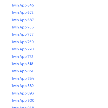
1win App 645
1win App 672
1win App 687
1win App 755
1win App 757
1win App 769
1win App 770
1win App 772
1win App 818
1win App 831
1win App 854
1win App 882
1win App 893
1win App 900