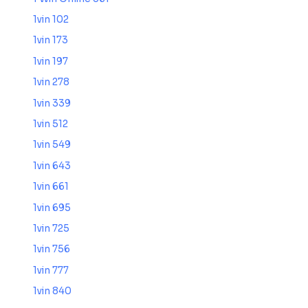
1vin 102
1vin 173
1vin 197
1vin 278
1vin 339
1vin 512
1vin 549
1vin 643
1vin 661
1vin 695
1vin 725
1vin 756
1vin 777
1vin 840