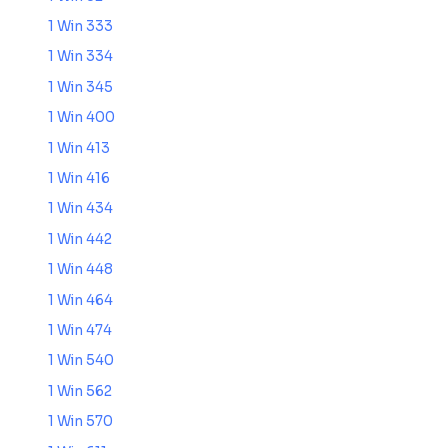
1 Win 333
1 Win 334
1 Win 345
1 Win 400
1 Win 413
1 Win 416
1 Win 434
1 Win 442
1 Win 448
1 Win 464
1 Win 474
1 Win 540
1 Win 562
1 Win 570