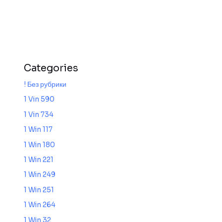
Categories
! Без рубрики
1 Vin 590
1 Vin 734
1 Win 117
1 Win 180
1 Win 221
1 Win 249
1 Win 251
1 Win 264
1 Win 32