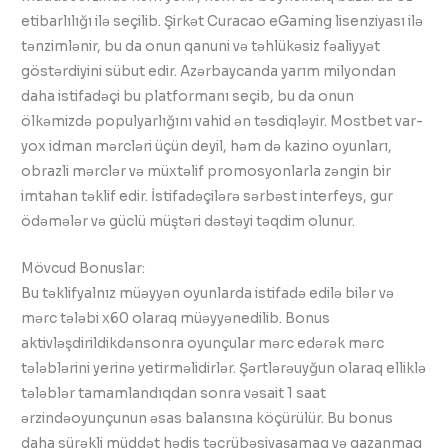
etibarlılığı ilə seçilib. Şirkət Curacao eGaming lisenziyası ilə
tənzimlənir, bu da onun qanuni və təhlükəsiz fəaliyyət
göstərdiyini sübut edir. Azərbaycanda yarım milyondan
daha istifadəçi bu platformanı seçib, bu da onun
ölkəmizdə populyarlığını vahid ən təsdiqləyir. Mostbet var-
yox idman mərcləri üçün deyil, həm də kazino oyunları,
obrazli mərclər və müxtəlif promosyonlarla zəngin bir
imtahan təklif edir. İstifadəçilərə sərbəst interfeys, gur
ödəmələr və güclü müştəri dəstəyi təqdim olunur.
Mövcud Bonuslar:
Bu təklifyalnız müəyyən oyunlarda istifadə edilə bilər və
mərc tələbi x60 olaraq müəyyənedilib. Bonus
aktivləşdirildikdənsonra oyunçular mərc edərək mərc
tələblərini yerinə yetirməlidirlər. Şərtlərəuyğun olaraq elliklə
tələblər tamamlandıqdan sonra vəsait 1 saat
ərzindəoyunçunun əsas balansına köçürülür. Bu bonus
daha sürəkli müddət hədis təcrübəsiyaşamaq və qazanmaq