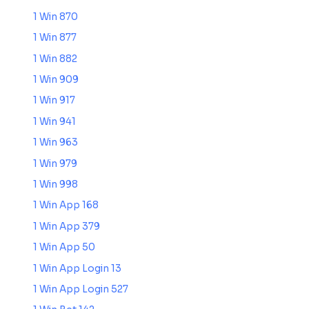
1 Win 870
1 Win 877
1 Win 882
1 Win 909
1 Win 917
1 Win 941
1 Win 963
1 Win 979
1 Win 998
1 Win App 168
1 Win App 379
1 Win App 50
1 Win App Login 13
1 Win App Login 527