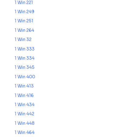
1 Win 221
1 Win 249
1 Win 251
1 Win 264
1 Win 32
1 Win 333
1 Win 334
1 Win 345
1 Win 400
1 Win 413
1 Win 416
1 Win 434
1 Win 442
1 Win 448
1 Win 464