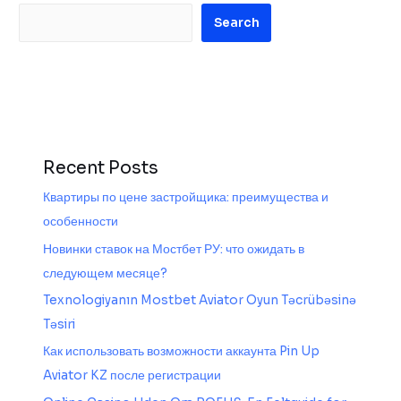
Search
Recent Posts
Квартиры по цене застройщика: преимущества и
особенности
Новинки ставок на Мостбет РУ: что ожидать в
следующем месяце?
Texnologiyanın Mostbet Aviator Oyun Təcrübəsinə
Təsiri
Как использовать возможности аккаунта Pin Up
Aviator KZ после регистрации