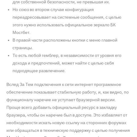
для собственной безопасности, не превышая их.
Но союз во втором случае конфигурация
переадресовывает на системные сообщения, с целью
этого нужно использовать официальное зеркало БК
Мостбет.
В правой части расположены кнопки с меню главной
страницы.
То есть любой гемблер, в независимости от уровня его
дохода и предпочтений, может найти с целью себя
подходящее развлечение.
Вслед За Тем подключения к сети интернет программное
обеспечение показывает стабильную работу, и, как видно, по
функционалу наречие не уступает браузерной версии.
Проще всего добавить официальный ресурс в закладку
браузера, чтобы он наречие был в доступе. Это избавляет от
необходимости искать новую ссылку на сторонних форумах
или обращаться в техническую поддержку с целью получения