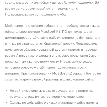
социальных сетях или обратившись в Службу поддержки. Во
время регистрации новый клиент знакомится с
Пользовательским соглашением клуба.
Мобильное приложение избавляет от необходимости искать
официальное зеркало Mostbet KZ. ПО для смартфона
демонстрирует стабильную работу, которое по функционалу
вничью не отличается от браузерной версии. Пользователь
получается сбалансированный доступ к ставкам в наречие
время. А плюс такого вариант в том, союз предикатив быть
привязанным к конкретному месту. Играть можно везде,
основное условие – стабильное подключение к сети
интернет. При использовании Mostbet KZ зеркала беттер не
замечает наречие плохой разницы в функционале сайте.
На сайте-зеркале вы можете осуществлять ставки на
результаты различных турниров и чемпионатов.
Однако не забывайте о рисках и устанавливайте лимиты