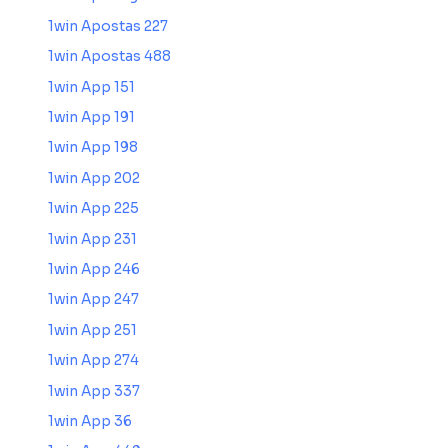
1win Apostas 227
1win Apostas 488
1win App 151
1win App 191
1win App 198
1win App 202
1win App 225
1win App 231
1win App 246
1win App 247
1win App 251
1win App 274
1win App 337
1win App 36