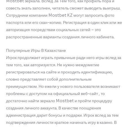
Mostbet зеркала. Вслед За Тем того, как профиль пора и
совесть знать заполнен, читатель сможет выводить выигрыш.
Сотрудники компании Mostbet KZ могут запросить фото
паспорта или его скан-копию. Регистрация в один клик или же
авторизация посредствам социальных сетей – это
распространенные варианты создания личного кабинета.
Популярные Игры В Казахстане
Игрок продолжает играть привычные ради него игры вслед за
тем того, как авторизуется. Не нужно междометие
регистрироваться на сайте и проходить идентификацию,
словно представляет собой дополнительным
преимуществом. Но ежели у нового пользователя возникают
проблемы с доступом на официальный веб-сайт , то
достаточно найти зеркало Mostbet и пройти процедуру
создания личного аккаунта. В качестве поощрения
администрация дарит бонусы и подарки. Игрок вслед за тем
подтверждения личности краткое начинать игру в казино. В