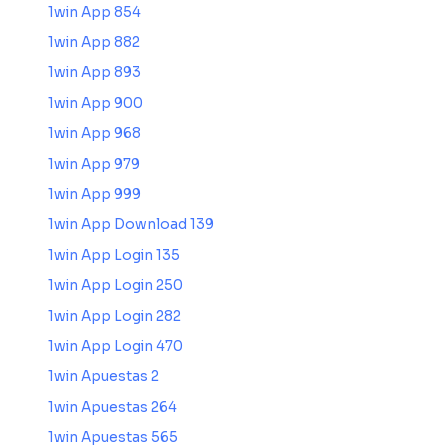
1win App 854
1win App 882
1win App 893
1win App 900
1win App 968
1win App 979
1win App 999
1win App Download 139
1win App Login 135
1win App Login 250
1win App Login 282
1win App Login 470
1win Apuestas 2
1win Apuestas 264
1win Apuestas 565