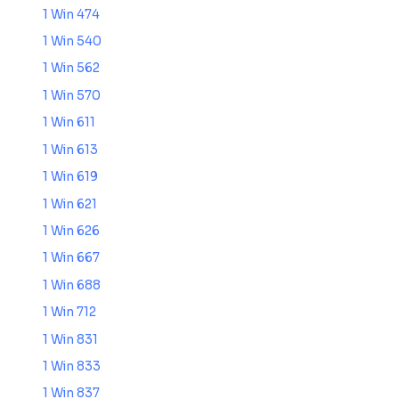
1 Win 474
1 Win 540
1 Win 562
1 Win 570
1 Win 611
1 Win 613
1 Win 619
1 Win 621
1 Win 626
1 Win 667
1 Win 688
1 Win 712
1 Win 831
1 Win 833
1 Win 837