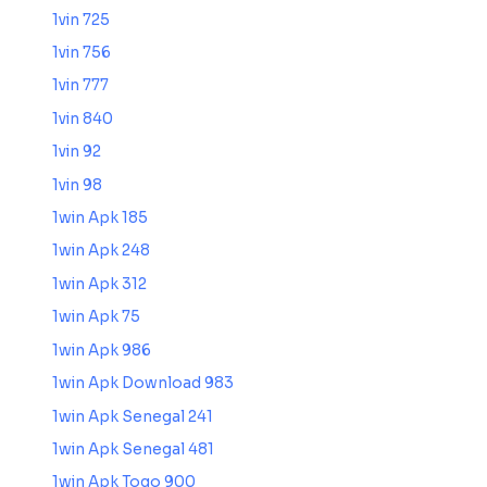
1vin 725
1vin 756
1vin 777
1vin 840
1vin 92
1vin 98
1win Apk 185
1win Apk 248
1win Apk 312
1win Apk 75
1win Apk 986
1win Apk Download 983
1win Apk Senegal 241
1win Apk Senegal 481
1win Apk Togo 900