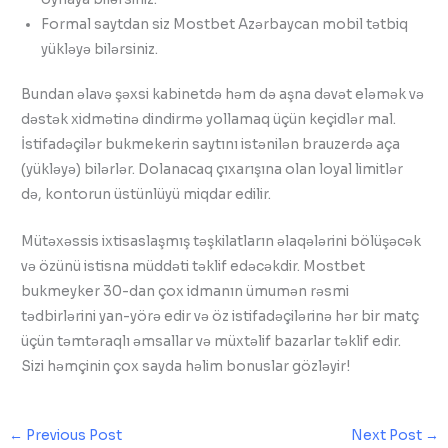
Formal saytdan siz Mostbet Azərbaycan mobil tətbiq
yükləyə bilərsiniz.
Bundan əlavə şəxsi kabinetdə həm də aşna dəvət eləmək və
dəstək xidmətinə dindirmə yollamaq üçün keçidlər mal.
İstifadəçilər bukmekerin saytını istənilən brauzerdə aça
(yükləyə) bilərlər. Dolanacaq çıxarışına olan loyal limitlər
də, kontorun üstünlüyü miqdar edilir.
Mütəxəssis ixtisaslaşmış təşkilatların əlaqələrini bölüşəcək
və özünü istisna müddəti təklif edəcəkdir. Mostbet
bukmeyker 30-dan çox idmanın ümumən rəsmi
tədbirlərini yan-yörə edir və öz istifadəçilərinə hər bir matç
üçün təmtəraqlı əmsallar və müxtəlif bazarlar təklif edir.
Sizi həmçinin çox sayda həlim bonuslar gözləyir!
←
Previous Post
Next Post
→