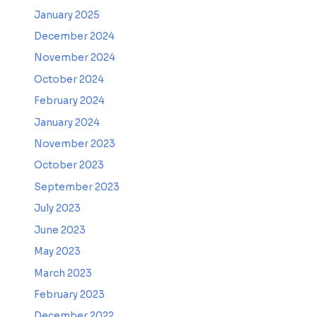
January 2025
December 2024
November 2024
October 2024
February 2024
January 2024
November 2023
October 2023
September 2023
July 2023
June 2023
May 2023
March 2023
February 2023
December 2022