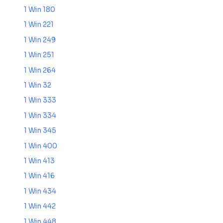
1 Win 180
1 Win 221
1 Win 249
1 Win 251
1 Win 264
1 Win 32
1 Win 333
1 Win 334
1 Win 345
1 Win 400
1 Win 413
1 Win 416
1 Win 434
1 Win 442
1 Win 448