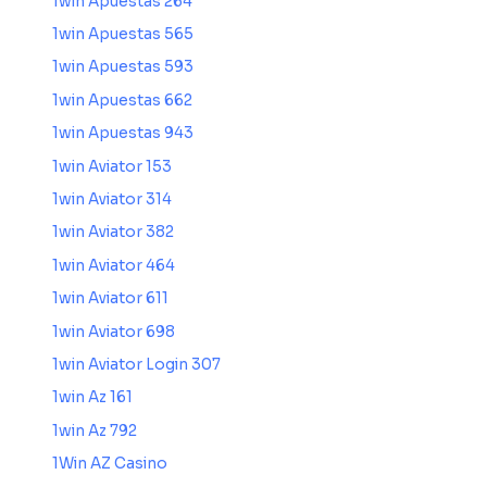
1win Apuestas 264
1win Apuestas 565
1win Apuestas 593
1win Apuestas 662
1win Apuestas 943
1win Aviator 153
1win Aviator 314
1win Aviator 382
1win Aviator 464
1win Aviator 611
1win Aviator 698
1win Aviator Login 307
1win Az 161
1win Az 792
1Win AZ Casino