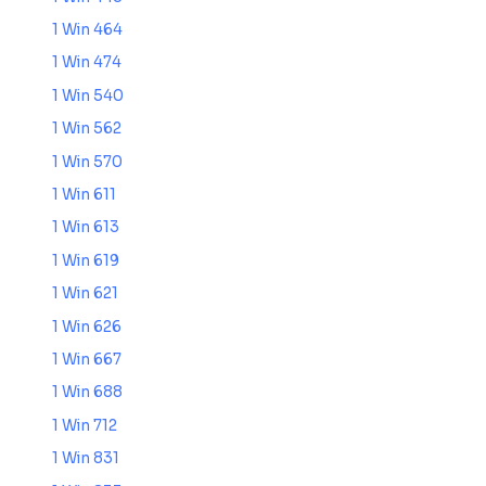
1 Win 464
1 Win 474
1 Win 540
1 Win 562
1 Win 570
1 Win 611
1 Win 613
1 Win 619
1 Win 621
1 Win 626
1 Win 667
1 Win 688
1 Win 712
1 Win 831