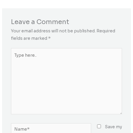
Leave a Comment
Your email address will not be published.
Required
fields are marked
*
Type
here..
Name*
Save my