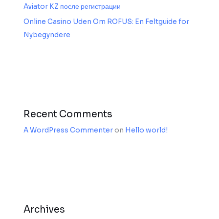
Aviator KZ после регистрации
Online Casino Uden Om ROFUS: En Feltguide for
Nybegyndere
Recent Comments
A WordPress Commenter
on
Hello world!
Archives