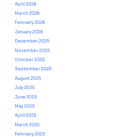
April 2026
March 2026
February 2026
January 2026
December 2025
November 2025
October 2025
September 2025
August 2025
July 2025
June 2025
May 2025
April 2025
March 2025
February 2025