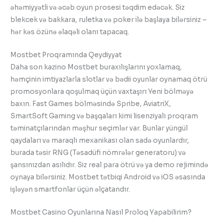
əhəmiyyətli və əcəb oyun prosesi təqdim edəcək. Siz
blekcek və bakkara, ruletka və poker ilə başlaya bilərsiniz –
hər kəs özünə əlaqəli olanı tapacaq.
Mostbet Proqramında Qeydiyyat
Daha son kazino Mostbet buraxılışlarını yoxlamaq,
həmçinin imtiyazlarla slotlar və bədii oyunlar oynamaq ötrü
promosyonlara qoşulmaq üçün vaxtaşırı Yeni bölməyə
baxın. Fast Games bölməsində Spribe, AviatriX,
SmartSoft Gaming və başqaları kimi lisenziyalı proqram
təminatçılarından məşhur seçimlər var. Bunlar yüngül
qaydaları və maraqlı mexanikası olan sadə oyunlardır,
burada təsir RNG (Təsadüfi nömrələr generatoru) və
şansınızdan asılıdır. Siz real para ötrü və ya demo rejimində
oynaya bilərsiniz. Mostbet tətbiqi Android və iOS əsasında
işləyən smartfonlar üçün əlçatandır.
Mostbet Casino Oyunlarına Nasıl Proloq Yapabilirim?