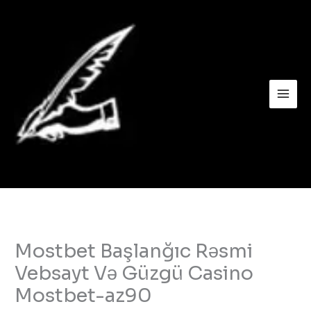
Skip
to
content
Mostbet Başlanğıc Rəsmi
Vebsayt Və Güzgü Casino
Mostbet-az90