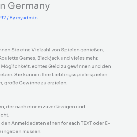
 In Germany
997
/ By
myadmin
nnen Sie eine Vielzahl von Spielen genießen,
Roulette Games, Blackjack und vieles mehr.
y Möglichkeit, echtes Geld zu gewinnen und den
leben. Sie können Ihre Lieblingsspiele spielen
, große Gewinne zu erzielen.
n, der nach einem zuverlässigen und
cht.
n den Anmeldedaten einen for each TEXT oder E-
 eingeben müssen.