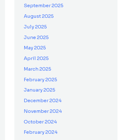
September 2025
August 2025
July 2025
June 2025
May 2025
April 2025
March 2025
February 2025
January 2025
December 2024
November 2024
October 2024
February 2024