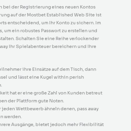
bei der Registrierung eines neuen Kontos
rung auf der Mostbet Established Web Site ist
rts entscheidend, um Ihr Konto zu sichern. Im
, um ein robustes Passwort zu erstellen und
talten. Schalten Sie eine Reihe verlockender
way Ihr Spielabenteuer bereichern und Ihre
eilnehmer ihre Einsätze auf dem Tisch, dann
sel und lässt eine Kugel within perish
.
gkeit hat er eine große Zahl von Kunden betreut
en der Plattform gute Noten.
er jeden Wettbewerb ähneln denen, pass away
n werden.
ere Ausgänge, bietet jedoch mehr Flexibilität