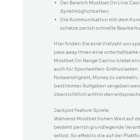
Der Bereich Mostbet On Line Casi
Spielmöglichkeiten.
Die Kommunikation mit dem Kunden
schätze perish schnelle Bearbeit
Hier finden Sie eine Vielzahl von 
pass away Ihnen eine unterhaltsame
Mostbet On Range Casino bietet ein
auch für Sportwetten-Enthusiasten.
Notwendigkeit, Money zu sammeln, fu
bestimmter Aufgaben vergeben werd
übersichtlich within den entsprech
Jackpot Feature Spiele
Während Mostbet hohen Wert auf den
besteht perish grundlegende Verant
selbst. So effektiv die auf der Plat