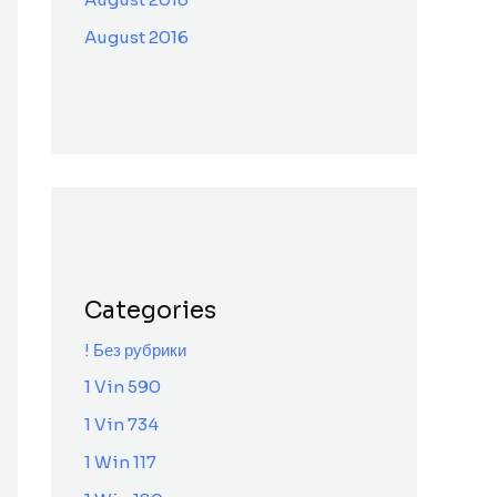
August 2016
Categories
! Без рубрики
1 Vin 590
1 Vin 734
1 Win 117