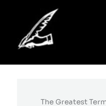
Skip
to
content
The Greatest Term