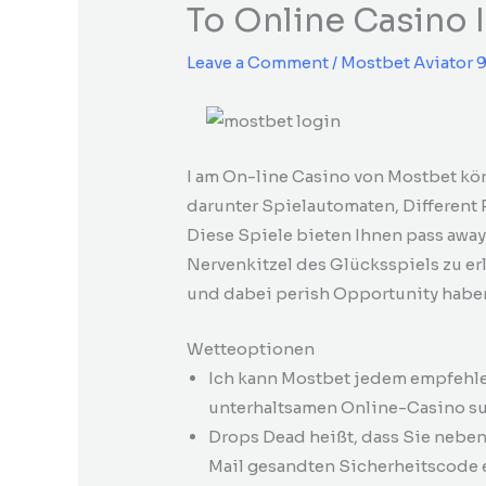
To Online Casino
Leave a Comment
/
Mostbet Aviator 
I am On-line Casino von Mostbet kö
darunter Spielautomaten, Different 
Diese Spiele bieten Ihnen pass awa
Nervenkitzel des Glücksspiels zu er
und dabei perish Opportunity haben
Wetteoptionen
Ich kann Mostbet jedem empfehle
unterhaltsamen Online-Casino su
Drops Dead heißt, dass Sie nebe
Mail gesandten Sicherheitscode