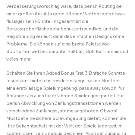
Verbesserungsvorschlag wäre, dass perish Routing bei
einer großen Anzahl a good offenen Wetten noch etwas
flüssiger sein könnte. Insgesamt ist die
Benutzeroberfläche sehr benutzerfreundlich, und die
Registrierung verläuft dank des einfachen Designs ohne
Probleme. Sie können auf eine breite Palette von
Sportarten wetten, darunter Fußball, Golf Ball, Tennis und
vieles mehr.
Schalten Sie Ihren Added Bonus Frei: 3 Einfache Schritte
Insgesamt bietet das reside on range casino Mostbet
eine erstklassige Spielumgebung, pass away sowohl für
Anfänger als auch für erfahrene Spieler geeignet ist. Für
perish Abwicklung von Zahlungstransaktionen werden
verschiedene Zahlungssysteme angeboten. Obwohl
Mostbet eine sichere Spielumgebung bietet, können Sie
Ihre Bekanntschaft mit der Welt der Spiele jederzeit im
kostenlosen Demomodus beginnen. Auch der Zugang zu