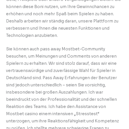
können diese Boni nutzen, um Ihre Gewinnchancen zu
erhöhen und noch mehr Spaß beim Spielen zu haben.
Deshalb arbeiten wir ständig daran, unsere Plattform zu
verbessern und Ihnen die neuesten Funktionen und
Technologien anzubieten.
Sie können auch pass away Mostbet-Community
besuchen, um Meinungen und Comments von anderen
Spielern zu erhalten. Wir sind stolz darauf, dass wir eine
vertrauenswürdige und zuverlässige Wahl für Spieler in
Deutschland sind. Pass Away Erfahrungen der Benutzer
sind jedoch unterschiedlich – seien Sie vorsichtig,
insbesondere bei großen Auszahlungen. Ich war
beeindruckt von der Professionalität und der schnellen
Reaktion des Teams. Ich habe den Assistance von
Mostbet casino einem intensiven „Stresstest“
unterzogen, um ihre Reaktionsfähigkeit und Kompetenz
zu prüfen. Ich stellte mehrere schwierige Fragen zu