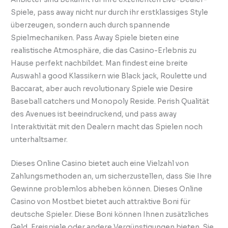
Spiele, pass away nicht nur durch ihr erstklassiges Style
überzeugen, sondern auch durch spannende
Spielmechaniken. Pass Away Spiele bieten eine
realistische Atmosphäre, die das Casino-Erlebnis zu
Hause perfekt nachbildet. Man findest eine breite
Auswahl a good Klassikern wie Black jack, Roulette und
Baccarat, aber auch revolutionary Spiele wie Desire
Baseball catchers und Monopoly Reside. Perish Qualität
des Avenues ist beeindruckend, und pass away
Interaktivität mit den Dealern macht das Spielen noch
unterhaltsamer.
Dieses Online Casino bietet auch eine Vielzahl von
Zahlungsmethoden an, um sicherzustellen, dass Sie Ihre
Gewinne problemlos abheben können. Dieses Online
Casino von Mostbet bietet auch attraktive Boni für
deutsche Spieler. Diese Boni können Ihnen zusätzliches
Geld, Freispiele oder andere Vergünstigungen bieten. Sie