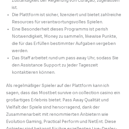
Zuständigkeit der Regierung von Curaçao, zugelassen
ist.
Die Plattform ist sicher, lizenziert und bietet zahlreiche
Resources für verantwortungsvolles Spielen.
Eine Besonderheit dieses Programms ist perish
Notwendigkeit, Money zu sammeln, likewise Punkte,
die für das Erfüllen bestimmter Aufgaben vergeben
werden.
Das Staff arbeitet rund um pass away Uhr, sodass Sie
den Assistance Support zu jeder Tageszeit
kontaktieren können.
Als regelmäßiger Spieler auf der Plattform kann ich
sagen, dass das Mostbet survive on collection casino ein
großartiges Erlebnis bietet. Pass Away Qualität und
Vielfalt der Spiele sind hervorragend, dank der
Zusammenarbeit mit renommierten Anbietern wie
Evolution Gaming, Practical Perform und NetEnt. Diese
Anbieter sind bekannt für ihre exzellenten Live-Dealer-