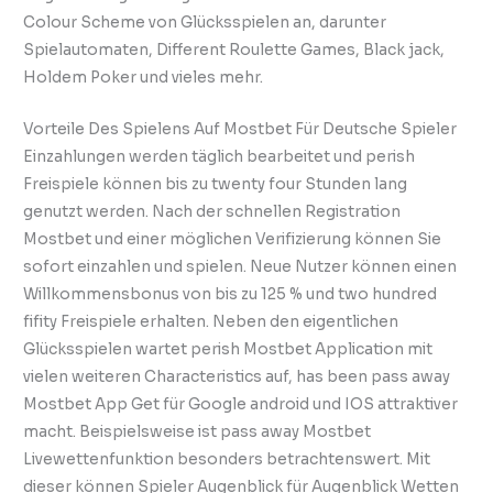
Colour Scheme von Glücksspielen an, darunter
Spielautomaten, Different Roulette Games, Black jack,
Holdem Poker und vieles mehr.
Vorteile Des Spielens Auf Mostbet Für Deutsche Spieler
Einzahlungen werden täglich bearbeitet und perish
Freispiele können bis zu twenty four Stunden lang
genutzt werden. Nach der schnellen Registration
Mostbet und einer möglichen Verifizierung können Sie
sofort einzahlen und spielen. Neue Nutzer können einen
Willkommensbonus von bis zu 125 % und two hundred
fifity Freispiele erhalten. Neben den eigentlichen
Glücksspielen wartet perish Mostbet Application mit
vielen weiteren Characteristics auf, has been pass away
Mostbet App Get für Google android und IOS attraktiver
macht. Beispielsweise ist pass away Mostbet
Livewettenfunktion besonders betrachtenswert. Mit
dieser können Spieler Augenblick für Augenblick Wetten