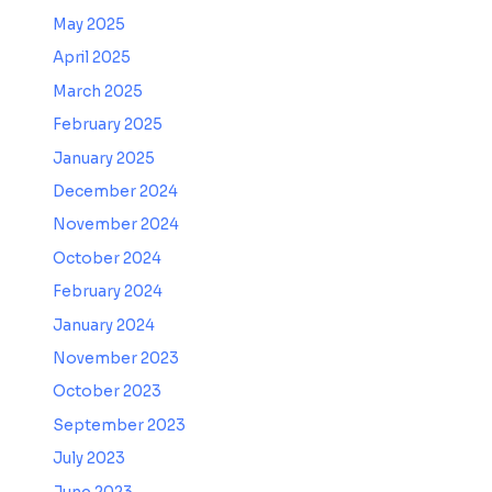
May 2025
April 2025
March 2025
February 2025
January 2025
December 2024
November 2024
October 2024
February 2024
January 2024
November 2023
October 2023
September 2023
July 2023