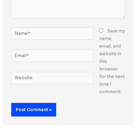
Name*
Save my
name,
email, and
Email*
website in
this
browser
Website
for the next
time I
comment.