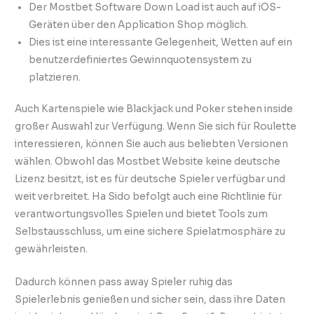
Der Mostbet Software Down Load ist auch auf iOS-
Geräten über den Application Shop möglich.
Dies ist eine interessante Gelegenheit, Wetten auf ein
benutzerdefiniertes Gewinnquotensystem zu
platzieren.
Auch Kartenspiele wie Blackjack und Poker stehen inside
großer Auswahl zur Verfügung. Wenn Sie sich für Roulette
interessieren, können Sie auch aus beliebten Versionen
wählen. Obwohl das Mostbet Website keine deutsche
Lizenz besitzt, ist es für deutsche Spieler verfügbar und
weit verbreitet. Ha Sido befolgt auch eine Richtlinie für
verantwortungsvolles Spielen und bietet Tools zum
Selbstausschluss, um eine sichere Spielatmosphäre zu
gewährleisten.
Dadurch können pass away Spieler ruhig das
Spielerlebnis genießen und sicher sein, dass ihre Daten