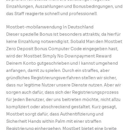
Einzahlungen, Auszahlungen und Bonusbedingungen, und
das Staff reagierte schnell und professionell.
Mostbet-mobilanwendung In Deutschland
Dieser spezielle Bonus ist besonders attraktiv, da hierfür
keine Einzahlung notwendig ist. Sobald Man den Mostbet
Zero Deposit Bonus Computer Code eingegeben hast,
wird der Mostbet Simply No Downpayment Reward
Deinem Konto gutgeschrieben und I kannst umgehend
anfangen, damit zu spielen. Durch ein straffes, aber
gründliches Registrierungsverfahren stellen wir sicher,
dass nur legitime Nutzer unsere Dienste nutzen. Aber wir
sorgen auch dafür, dass sich der Registrierungsprozess
für jeden Benutzer, der uns beitreten möchte, nicht allzu
kompliziert oder abschreckend gestaltet. Kurz gesagt,
Mostbet sorgt dafür, dass Authentifizierung und
Sicherheit Hands within Palm mit einer straffen
Registrierung einhergehen. Mostbet bietet eine breite