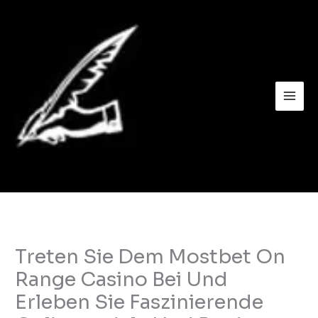
Skip
to
content
Treten Sie Dem Mostbet On
Range Casino Bei Und
Erleben Sie Faszinierende