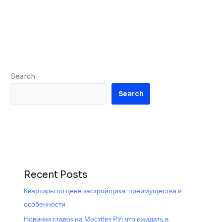
Search
Search
Recent Posts
Квартиры по цене застройщика: преимущества и
особенности
Новинки ставок на Мостбет РУ: что ожидать в